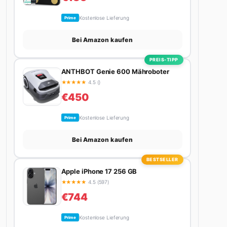
Kostenlose Lieferung
Prime
Bei Amazon kaufen
PREIS-TIPP
ANTHBOT Genie 600 Mähroboter
★
★
★
★
★
4.5 ()
€450
Kostenlose Lieferung
Prime
Bei Amazon kaufen
BESTSELLER
Apple iPhone 17 256 GB
★
★
★
★
★
4.5 (597)
€744
Kostenlose Lieferung
Prime