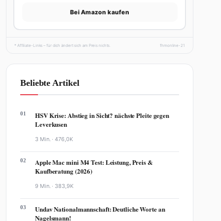
Bei Amazon kaufen
* Affiliate-Links – für dich ändert sich am Preis nichts.
fhmonline-21
Beliebte Artikel
01
HSV Krise: Abstieg in Sicht? nächste Pleite gegen
Leverkusen
3 Min. ·
476,0K
02
Apple Mac mini M4 Test: Leistung, Preis &
Kaufberatung (2026)
9 Min. ·
383,9K
03
Undav Nationalmannschaft: Deutliche Worte an
Nagelsmann!