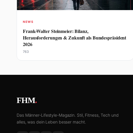
NEWS
Frank-Walter Steinmeier: Bilanz,
Herausforderungen & Zukunft als Bundespräsident
2026
763
FHM
.
Das Männer-Lifestyle-Magazin. Stil, Fitness, Tech und
alles, was dein Leben besser macht.