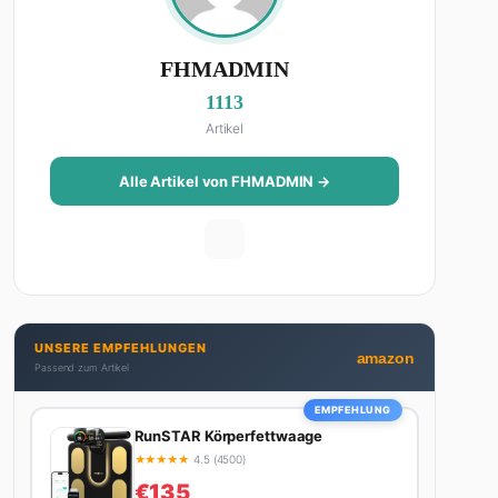
FHMADMIN
1113
Artikel
Alle Artikel von FHMADMIN →
UNSERE EMPFEHLUNGEN
amazon
Passend zum Artikel
EMPFEHLUNG
RunSTAR Körperfettwaage
★
★
★
★
★
4.5 (4500)
€135