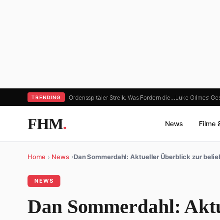
Ordensspitäler Streik: Was Fordern die…
Luke Grimes‘ Ge
TRENDING
FHM
.
News
Filme 
Home
›
News
›
Dan Sommerdahl: Aktueller Überblick zur beli
NEWS
Dan Sommerdahl: Aktue