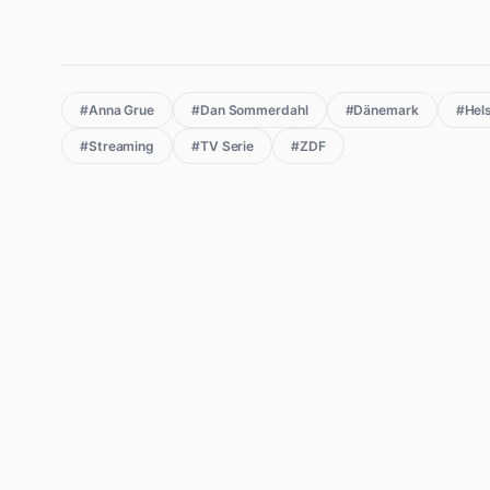
#Anna Grue
#Dan Sommerdahl
#Dänemark
#Hel
#Streaming
#TV Serie
#ZDF