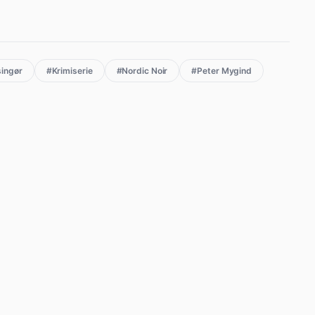
singør
#Krimiserie
#Nordic Noir
#Peter Mygind