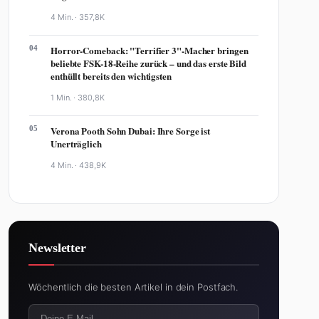
4 Min. ·
357,8K
04
Horror-Comeback: "Terrifier 3"-Macher bringen
beliebte FSK-18-Reihe zurück – und das erste Bild
enthüllt bereits den wichtigsten
1 Min. ·
380,8K
05
Verona Pooth Sohn Dubai: Ihre Sorge ist
Unerträglich
4 Min. ·
438,9K
Newsletter
Wöchentlich die besten Artikel in dein Postfach.