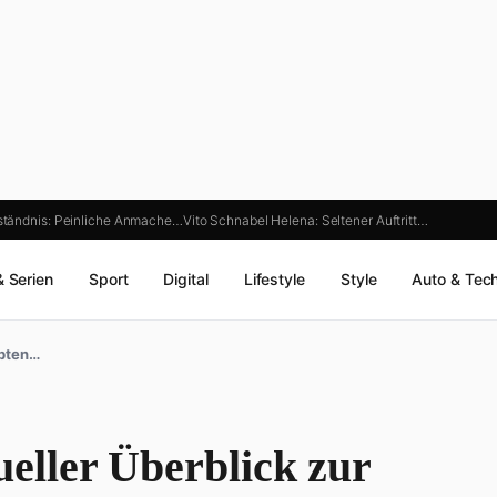
ständnis: Peinliche Anmache…
Vito Schnabel Helena: Seltener Auftritt…
& Serien
Sport
Digital
Lifestyle
Style
Auto & Tec
ebten…
ller Überblick zur