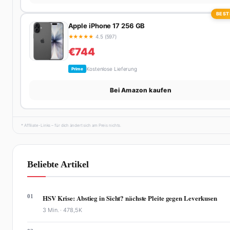
BEST
Apple iPhone 17 256 GB
★
★
★
★
★
4.5 (597)
€744
Kostenlose Lieferung
Prime
Bei Amazon kaufen
* Affiliate-Links – für dich ändert sich am Preis nichts.
Beliebte Artikel
01
HSV Krise: Abstieg in Sicht? nächste Pleite gegen Leverkusen
3 Min. ·
478,5K