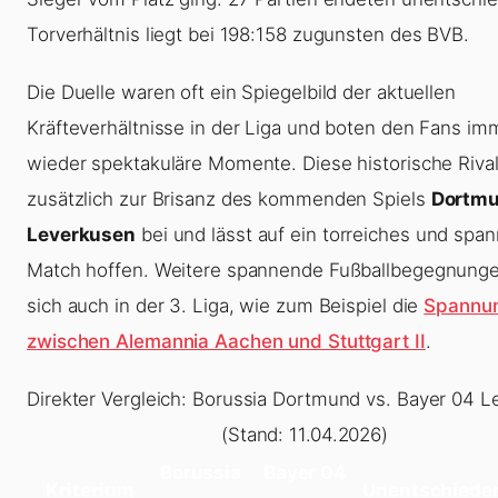
Torverhältnis liegt bei 198:158 zugunsten des BVB.
Die Duelle waren oft ein Spiegelbild der aktuellen
Kräfteverhältnisse in der Liga und boten den Fans im
wieder spektakuläre Momente. Diese historische Rivali
zusätzlich zur Brisanz des kommenden Spiels
Dortmu
Leverkusen
bei und lässt auf ein torreiches und spa
Match hoffen. Weitere spannende Fußballbegegnunge
sich auch in der 3. Liga, wie zum Beispiel die
Spannu
zwischen Alemannia Aachen und Stuttgart II
.
Direkter Vergleich: Borussia Dortmund vs. Bayer 04 
(Stand: 11.04.2026)
Borussia
Bayer 04
Kriterium
Unentschiede