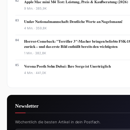
02
Apple Mac mini M4 Test: Leistung, Preis & Kaufberatung (2026)
9 Min. ·
385,9K
03
Undav Nationalmannschaft: Deutliche Worte an Nagelsmann!
4 Min. ·
359,8K
04
Horror-Comeback: "Terrifier 3"-Macher bringen beliebte FSK-1
zurück – und das erste Bild enthüllt bereits den wichtigsten
1 Min. ·
382,8K
05
Verona Pooth Sohn Dubai: Ihre Sorge ist Unerträglich
4 Min. ·
441,0K
Newsletter
Wöchentlich die besten Artikel in dein Postfach.