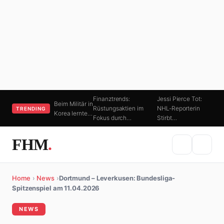
Finanztrends:
Jessi Pierce Tot:
Beim Militär in
Rüstungsaktien im
NHL-Reporterin
TRENDING
Korea lernte…
Fokus durch…
Stirbt…
FHM
.
Home
›
News
›
Dortmund – Leverkusen: Bundesliga-
Spitzenspiel am 11.04.2026
NEWS