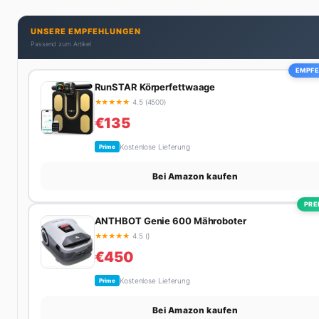
UNSERE EMPFEHLUNGEN
Passend zum Artikel
EMPF
RunSTAR Körperfettwaage
★
★
★
★
★
4.5 (4500)
€135
Kostenlose Lieferung
Prime
Bei Amazon kaufen
PRE
ANTHBOT Genie 600 Mähroboter
★
★
★
★
★
4.5 ()
€450
Kostenlose Lieferung
Prime
Bei Amazon kaufen