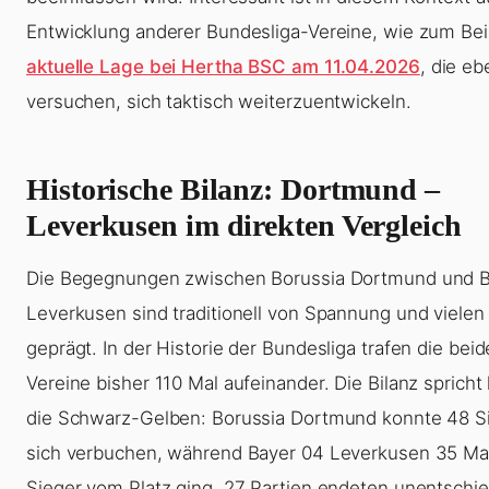
Entwicklung anderer Bundesliga-Vereine, wie zum Beis
aktuelle Lage bei Hertha BSC am 11.04.2026
, die eb
versuchen, sich taktisch weiterzuentwickeln.
Historische Bilanz: Dortmund –
Leverkusen im direkten Vergleich
Die Begegnungen zwischen Borussia Dortmund und B
Leverkusen sind traditionell von Spannung und vielen
geprägt. In der Historie der Bundesliga trafen die bei
Vereine bisher 110 Mal aufeinander. Die Bilanz spricht l
die Schwarz-Gelben: Borussia Dortmund konnte 48 Si
sich verbuchen, während Bayer 04 Leverkusen 35 Mal
Sieger vom Platz ging. 27 Partien endeten unentschi