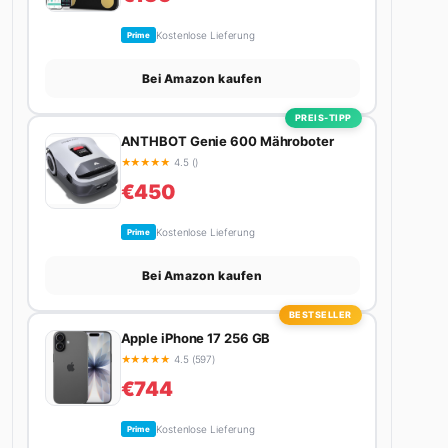
Kostenlose Lieferung
Prime
Bei Amazon kaufen
PREIS-TIPP
ANTHBOT Genie 600 Mähroboter
★
★
★
★
★
4.5 ()
€450
Kostenlose Lieferung
Prime
Bei Amazon kaufen
BESTSELLER
Apple iPhone 17 256 GB
★
★
★
★
★
4.5 (597)
€744
Kostenlose Lieferung
Prime