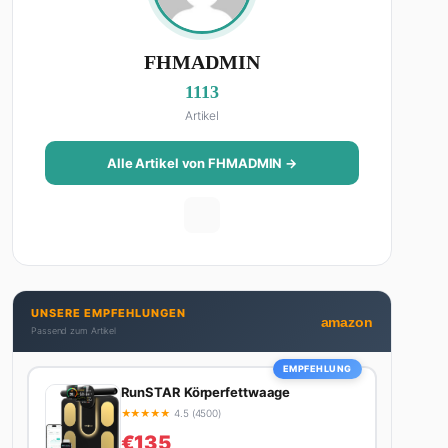
FHMADMIN
1113
Artikel
Alle Artikel von FHMADMIN →
UNSERE EMPFEHLUNGEN
amazon
Passend zum Artikel
EMPFEHLUNG
RunSTAR Körperfettwaage
★
★
★
★
★
4.5 (4500)
€135