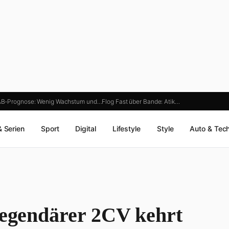
IAB-Prognose: Wenig Wachstum und…
Flog Fast über Bande: Atik…
& Serien
Sport
Digital
Lifestyle
Style
Auto & Tec
 legendärer 2CV kehrt