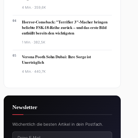
4 Min. ·
359,6K
04
Horror-Comeback: "Terrifier 3"-Macher bringen
beliebte FSK-18-Reihe zurück – und das erste Bild
enthüllt bereits den wichtigsten
1 Min. ·
382,5K
05
Verona Pooth Sohn Dubai: Ihre Sorge ist
Unerträglich
4 Min. ·
440,7K
Newsletter
Wöchentlich die besten Artikel in dein Postfach.