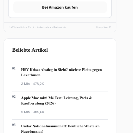
Bei Amazon kaufen
* Affiliate-Links – für dich ändert sich am Preis nichts.
fhmonline-21
Beliebte Artikel
01
HSV Krise: Abstieg in Sicht? nächste Pleite gegen
Leverkusen
3 Min. ·
478,2K
02
Apple Mac mini M4 Test: Leistung, Preis &
Kaufberatung (2026)
9 Min. ·
385,6K
03
Undav Nationalmannschaft: Deutliche Worte an
Nagelsmann!