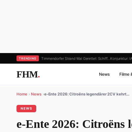
Timmendorfer Strand Wal Gerettet: Schiff…
Konjunktur: 
TRENDING
FHM
.
News
Filme 
Home
›
News
›
e-Ente 2026: Citroëns legendärer 2CV kehrt…
NEWS
e-Ente 2026: Citroëns