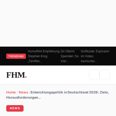
Horrorfilm Empfehlung
Gil Ofarim
Golfküste: Explosion
Stephen King:
Spenden: So
im Video:
TRENDING
„Terrifier…
Viel…
Iranischer…
FHM
.
Home
›
News
›
Entwicklungspolitik in Deutschland 2026: Ziele,
Herausforderungen…
NEWS