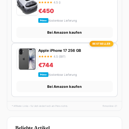
★
★
★
★
★
4.5 ()
€450
Kostenlose Lieferung
Prime
Bei Amazon kaufen
BESTSELLER
Apple iPhone 17 256 GB
★
★
★
★
★
4.5 (597)
€744
Kostenlose Lieferung
Prime
Bei Amazon kaufen
* Affiliate-Links – für dich ändert sich am Preis nichts.
fhmonline-21
Beliebte Artikel