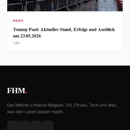
NEWS
Tommy Paul: Aktueller Stand, Erfolge und Ausblick
am 23.05.2026
1,2K
FHM
.
Das Männer-Lifestyle-Magazin. Stil, Fitness, Tech und alles,
was dein Leben besser macht.