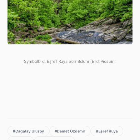
Symbolbild: Eşref Rüya Son Bölüm (Bild: Picsum)
#Çağatay Ulusoy
#Demet Özdemir
#Eşref Rüya