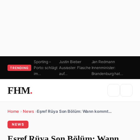
Sporting –
Justin Bieber
Jan Redmann
Porto: schlägt
Ausraster: Flasche
Innenminister:
TRENDING
im…
auf…
Brandenburg hat…
FHM
.
Home
›
News
›
Eşref Rüya Son Bölüm: Wann kommt…
NEWS
Eşref Rüya Son Bölüm: Wann