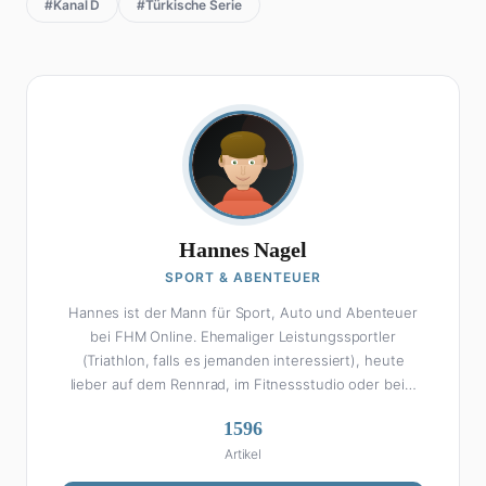
#Kanal D
#Türkische Serie
Hannes Nagel
SPORT & ABENTEUER
Hannes ist der Mann für Sport, Auto und Abenteuer
bei FHM Online. Ehemaliger Leistungssportler
(Triathlon, falls es jemanden interessiert), heute
lieber auf dem Rennrad, im Fitnessstudio oder beim
Kochen am Smoker. Sein Wissen über Sport ist
1596
enzyklopädisch: Egal ob Bundesliga-Analyse, Formel 1,
Artikel
UFC oder Olympia – Hannes liefert fundierte
Einschätzungen mit der Leidenschaft eines echten