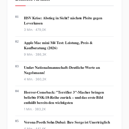
01
HSV Krise: Abstieg in Sicht? nächste Pleite gegen
Leverkusen
3 Min. ·
479,0K
02
Apple Mac mini M4 Test: Leistung, Preis &
Kaufberatung (2026)
9 Min. ·
386,3K
03
Undav Nationalmannschaft: Deutliche Worte an
Nagelsmann!
4 Min. ·
360,2K
04
Horror-Comeback: "Terrifier 3"-Macher bringen
beliebte FSK-18-Reihe zurück – und das erste Bild
enthüllt bereits den wichtigsten
1 Min. ·
383,2K
05
Verona Pooth Sohn Dubai: Ihre Sorge ist Unerträglich
4 Min. ·
441,4K