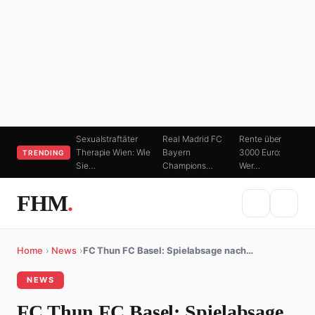
Sexualstraftäter
Real Madrid FC
Rente über
Therapie Wien: Wie
Bayern
3000 Euro:
TRENDING
Sie…
Champions…
Wer…
FHM
.
Home
›
News
›
FC Thun FC Basel: Spielabsage nach…
NEWS
FC Thun FC Basel: Spielabsage