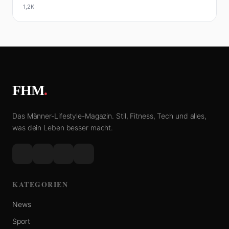
1,2K
FHM
.
Das Männer-Lifestyle-Magazin. Stil, Fitness, Tech und alles,
was dein Leben besser macht.
KATEGORIEN
News
Sport