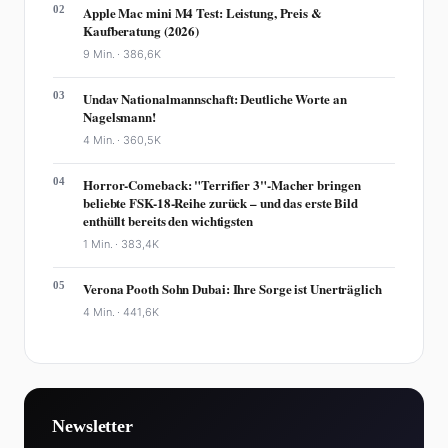
02
Apple Mac mini M4 Test: Leistung, Preis &
Kaufberatung (2026)
9 Min. ·
386,6K
03
Undav Nationalmannschaft: Deutliche Worte an
Nagelsmann!
4 Min. ·
360,5K
04
Horror-Comeback: "Terrifier 3"-Macher bringen
beliebte FSK-18-Reihe zurück – und das erste Bild
enthüllt bereits den wichtigsten
1 Min. ·
383,4K
05
Verona Pooth Sohn Dubai: Ihre Sorge ist Unerträglich
4 Min. ·
441,6K
Newsletter