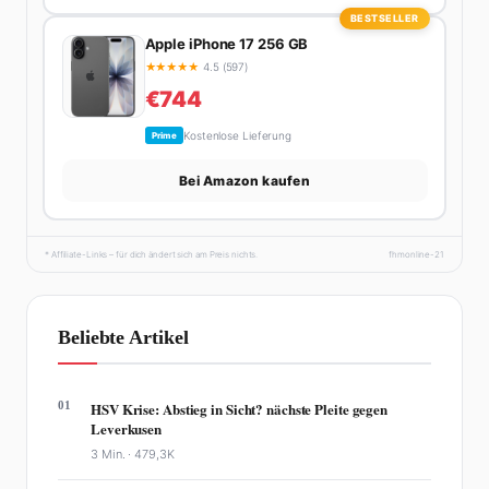
BESTSELLER
Apple iPhone 17 256 GB
★
★
★
★
★
4.5 (597)
€744
Kostenlose Lieferung
Prime
Bei Amazon kaufen
* Affiliate-Links – für dich ändert sich am Preis nichts.
fhmonline-21
Beliebte Artikel
01
HSV Krise: Abstieg in Sicht? nächste Pleite gegen
Leverkusen
3 Min. ·
479,3K