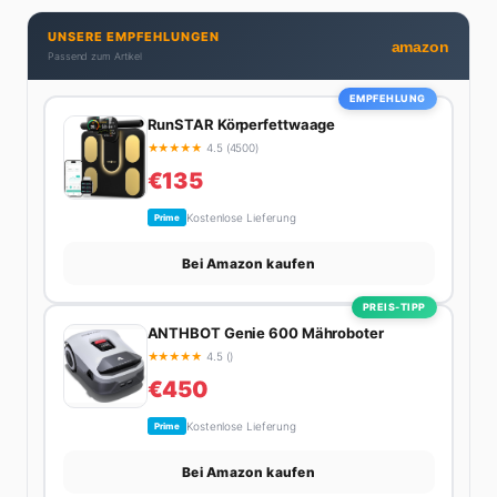
Privatleben unter einen Hut bekommt. Privat ist sie
UNSERE EMPFEHLUNGEN
bekennende Kaffee-Süchtige (3+ Tassen am Tag,
amazon
Passend zum Artikel
Minimum), Podcast-Hörerin und verbringt ihre
Wochenenden am liebsten in der Natur oder auf dem
EMPFEHLUNG
nächsten Flohmarkt.
RunSTAR Körperfettwaage
★
★
★
★
★
4.5 (4500)
€135
Kostenlose Lieferung
Prime
Bei Amazon kaufen
PREIS-TIPP
ANTHBOT Genie 600 Mähroboter
★
★
★
★
★
4.5 ()
€450
Kostenlose Lieferung
Prime
Bei Amazon kaufen