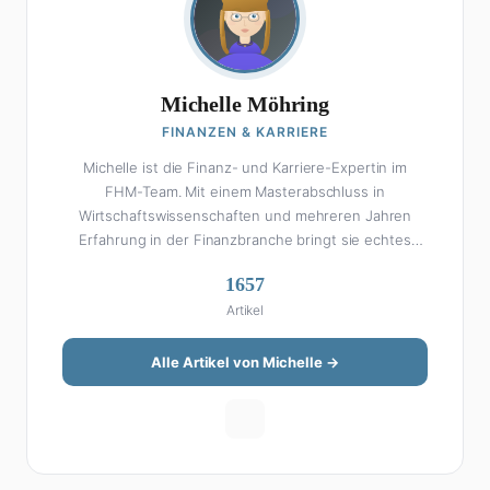
Michelle Möhring
FINANZEN & KARRIERE
Michelle ist die Finanz- und Karriere-Expertin im
FHM-Team. Mit einem Masterabschluss in
Wirtschaftswissenschaften und mehreren Jahren
Erfahrung in der Finanzbranche bringt sie echtes
Fachwissen in ihre Artikel ein. Aber keine Sorge: Bei
1657
Michelle klingt Altersvorsorge nicht wie eine
Artikel
Steuererklärung. Ihre Stärke liegt darin, komplexe
Finanzthemen so aufzubereiten, dass sie jeder
versteht – ohne Fachchinesisch, dafür mit konkreten
Alle Artikel von Michelle →
Tipps zum Umsetzen. Von ETF-Strategien über
Gehaltsverhandlungen bis hin zu Steuertricks:
Michelle hat den Durchblick und teilt ihn gerne.
Außerdem schreibt sie über Karriere-Themen,
Produktivitäts-Hacks und die Frage, wie man Job und