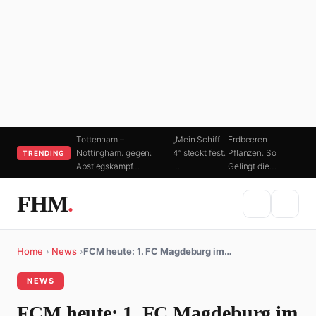
Tottenham –
„Mein Schiff
Erdbeeren
Nottingham: gegen:
4“ steckt fest:
Pflanzen: So
TRENDING
Abstiegskampf…
…
Gelingt die…
FHM
.
Home
›
News
›
FCM heute: 1. FC Magdeburg im…
NEWS
FCM heute: 1. FC Magdeburg im