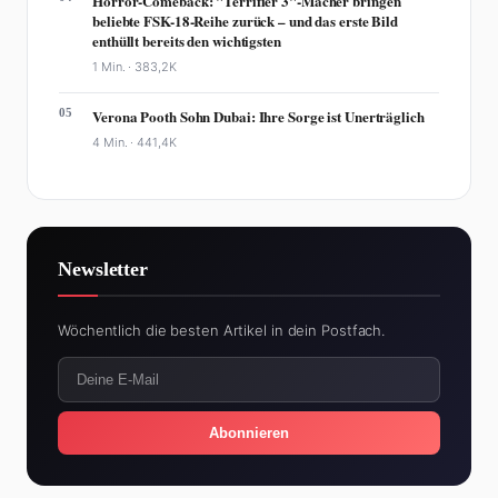
Horror-Comeback: "Terrifier 3"-Macher bringen
beliebte FSK-18-Reihe zurück – und das erste Bild
enthüllt bereits den wichtigsten
1 Min. ·
383,2K
05
Verona Pooth Sohn Dubai: Ihre Sorge ist Unerträglich
4 Min. ·
441,4K
Newsletter
Wöchentlich die besten Artikel in dein Postfach.
Abonnieren