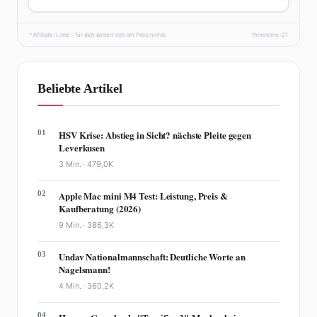
* Affiliate-Links – für dich ändert sich am Preis nichts.
fhmonline-21
Beliebte Artikel
01
HSV Krise: Abstieg in Sicht? nächste Pleite gegen
Leverkusen
3 Min. ·
479,0K
02
Apple Mac mini M4 Test: Leistung, Preis &
Kaufberatung (2026)
9 Min. ·
386,3K
03
Undav Nationalmannschaft: Deutliche Worte an
Nagelsmann!
4 Min. ·
360,2K
04