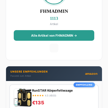
FHMADMIN
1113
Artikel
Alle Artikel von FHMADMIN →
UNSERE EMPFEHLUNGEN
amazon
Passend zum Artikel
EMPFEHLUNG
RunSTAR Körperfettwaage
★
★
★
★
★
4.5 (4500)
€135