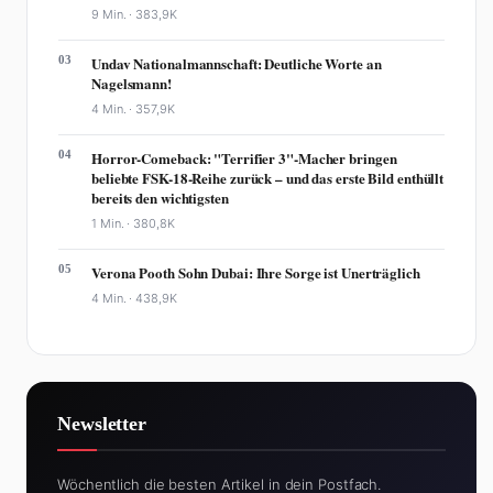
9 Min. ·
383,9K
03
Undav Nationalmannschaft: Deutliche Worte an
Nagelsmann!
4 Min. ·
357,9K
04
Horror-Comeback: "Terrifier 3"-Macher bringen
beliebte FSK-18-Reihe zurück – und das erste Bild enthüllt
bereits den wichtigsten
1 Min. ·
380,8K
05
Verona Pooth Sohn Dubai: Ihre Sorge ist Unerträglich
4 Min. ·
438,9K
Newsletter
Wöchentlich die besten Artikel in dein Postfach.