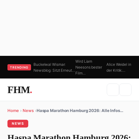
Wird Liam
Buckelwal Wismar:
Alice Weidel in
Neesons bester
TRENDING
Newsblog: Sitzt Erneut…
der Kritik:…
Film…
FHM
.
Home
›
News
›
Haspa Marathon Hamburg 2026: Alle Infos…
NEWS
Haspa Marathon Hamburg 2026: