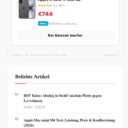
★
★
★
★
★
4.5 (597)
€744
Kostenlose Lieferung
Prime
Bei Amazon kaufen
* Affiliate-Links – für dich ändert sich am Preis nichts.
fhmonline-21
Beliebte Artikel
01
HSV Krise: Abstieg in Sicht? nächste Pleite gegen
Leverkusen
3 Min. ·
476,1K
02
Apple Mac mini M4 Test: Leistung, Preis & Kaufberatung
(2026)