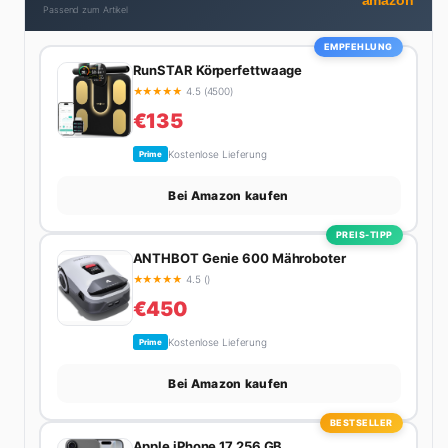
amazon
Passend zum Artikel
EMPFEHLUNG
RunSTAR Körperfettwaage
★
★
★
★
★
4.5 (4500)
€135
Kostenlose Lieferung
Prime
Bei Amazon kaufen
PREIS-TIPP
ANTHBOT Genie 600 Mähroboter
★
★
★
★
★
4.5 ()
€450
Kostenlose Lieferung
Prime
Bei Amazon kaufen
BESTSELLER
Apple iPhone 17 256 GB