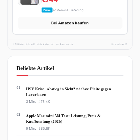
Kostenlose Lieferung
Prime
Bei Amazon kaufen
* Affiliate-Links – für dich ändert sich am Preis nichts.
fhmonline-21
Beliebte Artikel
01
HSV Krise: Abstieg in Sicht? nächste Pleite gegen
Leverkusen
3 Min. ·
478,4K
02
Apple Mac mini M4 Test: Leistung, Preis &
Kaufberatung (2026)
9 Min. ·
385,8K