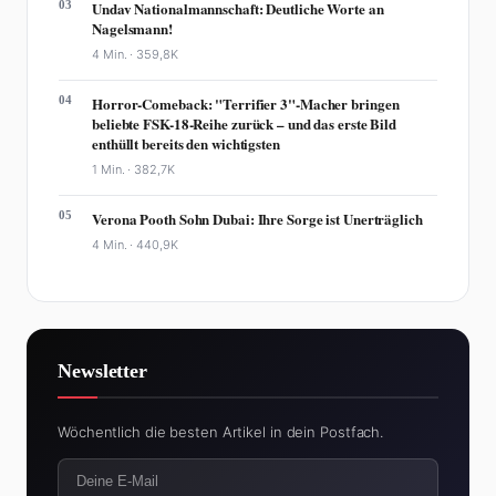
03
Undav Nationalmannschaft: Deutliche Worte an
Nagelsmann!
4 Min. ·
359,8K
04
Horror-Comeback: "Terrifier 3"-Macher bringen
beliebte FSK-18-Reihe zurück – und das erste Bild
enthüllt bereits den wichtigsten
1 Min. ·
382,7K
05
Verona Pooth Sohn Dubai: Ihre Sorge ist Unerträglich
4 Min. ·
440,9K
Newsletter
Wöchentlich die besten Artikel in dein Postfach.