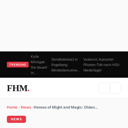
Kylie
Gondelabsturz in
Vuskovic Ausraster:
Minogue:
Engelberg:
Pfosten-Tritt nach HSV-
TRENDING
Sie trauert
Mindestens eine…
Niederlage!
in…
FHM
.
Home
›
News
›
Heroes of Might and Magic: Olden…
NEWS