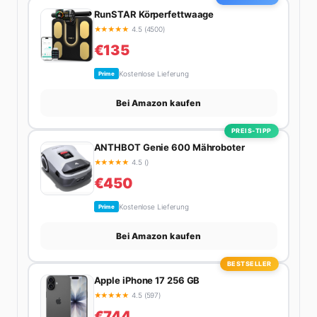
RunSTAR Körperfettwaage
★
★
★
★
★
4.5 (4500)
€135
Kostenlose Lieferung
Prime
Bei Amazon kaufen
PREIS-TIPP
ANTHBOT Genie 600 Mähroboter
★
★
★
★
★
4.5 ()
€450
Kostenlose Lieferung
Prime
Bei Amazon kaufen
BESTSELLER
Apple iPhone 17 256 GB
★
★
★
★
★
4.5 (597)
€744