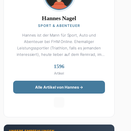
Hannes Nagel
SPORT & ABENTEUER
Hannes ist der Mann für Sport, Auto und
Abenteuer bei FHM Online. Ehemaliger
Leistungssportler (Triathlon, falls es jemanden
interessiert), heute lieber auf dem Rennrad, im
Fitnessstudio oder beim Kochen am Smoker. Sein
1596
Wissen über Sport ist enzyklopädisch: Egal ob
Artikel
Bundesliga-Analyse, Formel 1, UFC oder Olympia –
Hannes liefert fundierte Einschätzungen mit der
Leidenschaft eines echten Fans. Aber Sport ist
Alle Artikel von Hannes →
nur die halbe Miete: Hannes ist auch unser Auto-
Experte. Vom Elektro-SUV bis zum Oldtimer-
Projekt hat er alles schon gefahren, zerlegt oder
beides. Seine Roadtrip-Guides und Grillrezepte
gehören zu den beliebtesten Artikeln auf der
Seite. Wenn Hannes mal nicht über Sport oder