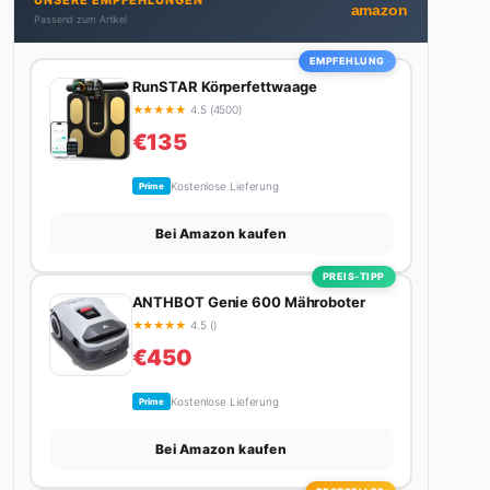
UNSERE EMPFEHLUNGEN
Autos schreibt, plant er den nächsten Abenteuer-
amazon
Passend zum Artikel
Trip – sei es ein Wochenende in den Bergen, eine
Motorradtour durch die Alpen oder der jährliche
EMPFEHLUNG
Campingtrip mit den Jungs. Sein Credo: Das Leben
RunSTAR Körperfettwaage
ist zu kurz für langweilige Wochenenden.
★
★
★
★
★
4.5 (4500)
€135
Kostenlose Lieferung
Prime
Bei Amazon kaufen
PREIS-TIPP
ANTHBOT Genie 600 Mähroboter
★
★
★
★
★
4.5 ()
€450
Kostenlose Lieferung
Prime
Bei Amazon kaufen