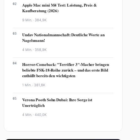
02
Apple Mac mini M4 Test: Leistung, Preis &
Kaufberatung (2026)
9 Min. ·
384,9K
03
Undav Nationalmannschaft: Deutliche Worte an
Nagelsmann!
4 Min. ·
358,9K
04
Horror-Comeback: "Terrifier 3"-Macher bringen
beliebte FSK-18-Reihe zurück – und das erste Bild
enthüllt bereits den wichtigsten
1 Min. ·
381,8K
05
Verona Pooth Sohn Dubai: Ihre Sorge ist
Unerträglich
4 Min. ·
440,0K