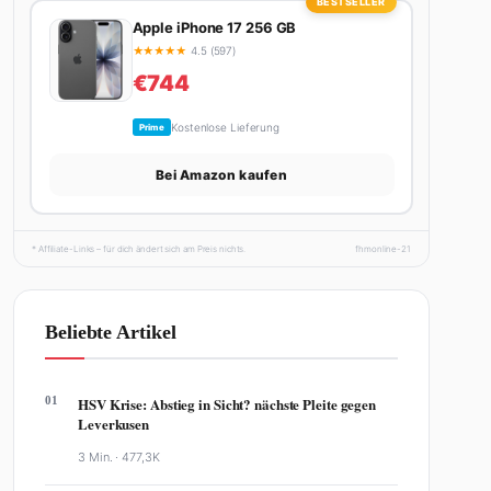
BESTSELLER
Apple iPhone 17 256 GB
★
★
★
★
★
4.5 (597)
€744
Kostenlose Lieferung
Prime
Bei Amazon kaufen
* Affiliate-Links – für dich ändert sich am Preis nichts.
fhmonline-21
Beliebte Artikel
01
HSV Krise: Abstieg in Sicht? nächste Pleite gegen
Leverkusen
3 Min. ·
477,3K