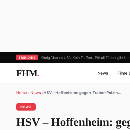
König Charles USA: Kein Treffen…
Pitbull Zürich: gibt Ko
TRENDING
FHM
.
News
Filme 
Home
›
News
›
HSV – Hoffenheim: gegen: Trainer Polzin…
NEWS
HSV – Hoffenheim: geg