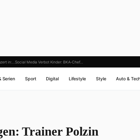
nzert in:…
Social Media Verbot Kinder: BKA-Chef…
& Serien
Sport
Digital
Lifestyle
Style
Auto & Tec
en: Trainer Polzin