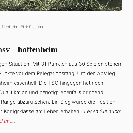
offenheim (Bild: Picsum)
hsv – hoffenheim
gen Situation. Mit 31 Punkten aus 30 Spielen stehen
f Punkte vor dem Relegationsrang. Um den Abstieg
nheim essentiell. Die TSG hingegen hat noch
alifikation und benötigt ebenfalls dringend
Ränge abzurutschen. Ein Sieg würde die Position
er Königsklasse am Leben erhalten.
(Lesen Sie auch:
el im…
)