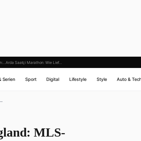
an:…
Arda Saatçi Marathon: Wie Lief…
& Serien
Sport
Digital
Lifestyle
Style
Auto & Tec
n…
gland: MLS-