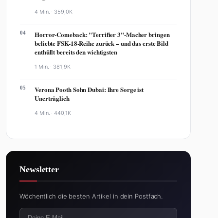
4 Min. ·
359,0K
04
Horror-Comeback: "Terrifier 3"-Macher bringen
beliebte FSK-18-Reihe zurück – und das erste Bild
enthüllt bereits den wichtigsten
1 Min. ·
381,9K
05
Verona Pooth Sohn Dubai: Ihre Sorge ist
Unerträglich
4 Min. ·
440,1K
Newsletter
Wöchentlich die besten Artikel in dein Postfach.