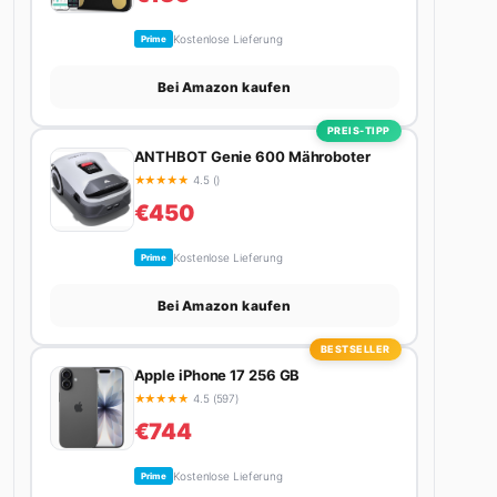
Kostenlose Lieferung
Prime
Bei Amazon kaufen
PREIS-TIPP
ANTHBOT Genie 600 Mähroboter
★
★
★
★
★
4.5 ()
€450
Kostenlose Lieferung
Prime
Bei Amazon kaufen
BESTSELLER
Apple iPhone 17 256 GB
★
★
★
★
★
4.5 (597)
€744
Kostenlose Lieferung
Prime