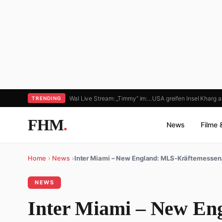
Wal Live Stream: „Timmy“ im:…
USA greifen Insel Kharg 
TRENDING
FHM
.
News
Filme 
Home
›
News
›
Inter Miami – New England: MLS-Kräftemesse
NEWS
Inter Miami – New En