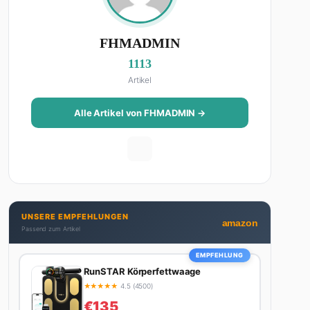
FHMADMIN
1113
Artikel
Alle Artikel von FHMADMIN →
UNSERE EMPFEHLUNGEN
amazon
Passend zum Artikel
EMPFEHLUNG
RunSTAR Körperfettwaage
★
★
★
★
★
4.5 (4500)
€135