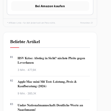
Bei Amazon kaufen
* Affiliate-Links – für dich ändert sich am Preis nichts.
fhmonline-21
Beliebte Artikel
01
HSV Krise: Abstieg in Sicht? nächste Pleite gegen
Leverkusen
3 Min. ·
477,6K
02
Apple Mac mini M4 Test: Leistung, Preis &
Kaufberatung (2026)
9 Min. ·
385,1K
03
Undav Nationalmannschaft: Deutliche Worte an
Nagelsmann!