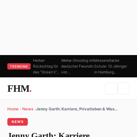
Herber
Werbe-Shooting mit
Messerattacke
Rückschlag für
deutscher Freundin
Schule: 13-Jähriger
TRENDING
das "Ocean's"…
von…
in Hamburg…
FHM
.
Home
›
News
›
Jenny Garth: Karriere, Privatleben & Was…
NEWS
Jenny Garth: Karriere,