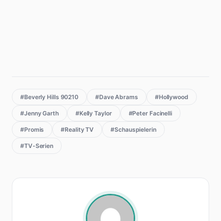
#Beverly Hills 90210
#Dave Abrams
#Hollywood
#Jenny Garth
#Kelly Taylor
#Peter Facinelli
#Promis
#Reality TV
#Schauspielerin
#TV-Serien