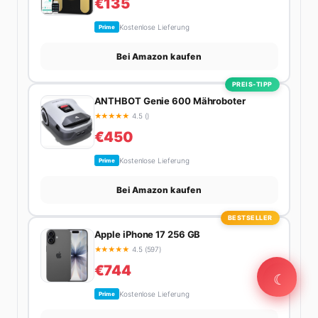
€135
Kostenlose Lieferung
Prime
Bei Amazon kaufen
PREIS-TIPP
ANTHBOT Genie 600 Mähroboter
★
★
★
★
★
4.5 ()
€450
Kostenlose Lieferung
Prime
Bei Amazon kaufen
BESTSELLER
Apple iPhone 17 256 GB
★
★
★
★
★
4.5 (597)
€744
☾
☾
Kostenlose Lieferung
Prime