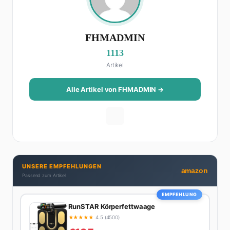
FHMADMIN
1113
Artikel
Alle Artikel von FHMADMIN →
UNSERE EMPFEHLUNGEN
amazon
Passend zum Artikel
EMPFEHLUNG
RunSTAR Körperfettwaage
★
★
★
★
★
4.5 (4500)