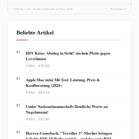
* Affiliate-Links – für dich ändert sich am Preis nichts.
fhmonline-21
Beliebte Artikel
01
HSV Krise: Abstieg in Sicht? nächste Pleite gegen
Leverkusen
3 Min. ·
475,6K
02
Apple Mac mini M4 Test: Leistung, Preis &
Kaufberatung (2026)
9 Min. ·
383,5K
03
Undav Nationalmannschaft: Deutliche Worte an
Nagelsmann!
4 Min. ·
357,4K
04
Horror-Comeback: "Terrifier 3"-Macher bringen
beliebte FSK-18-Reihe zurück – und das erste Bild