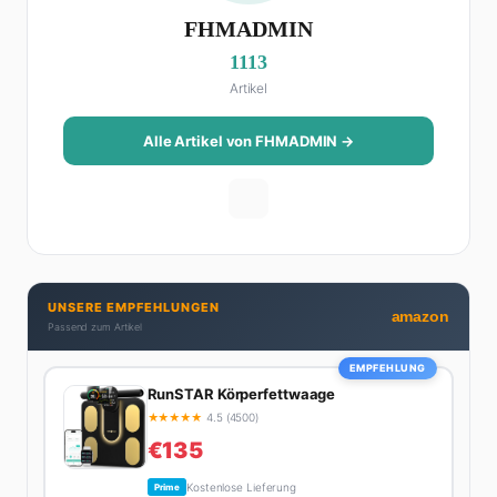
FHMADMIN
1113
Artikel
Alle Artikel von FHMADMIN →
UNSERE EMPFEHLUNGEN
amazon
Passend zum Artikel
EMPFEHLUNG
RunSTAR Körperfettwaage
★
★
★
★
★
4.5 (4500)
€135
Kostenlose Lieferung
Prime