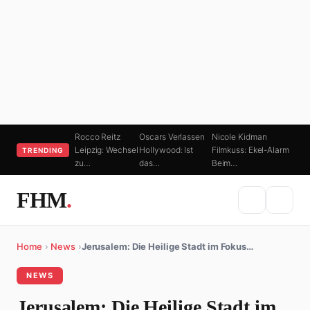
Rocco Reitz
Oscars Verlassen
Nicole Kidman
Leipzig: Wechsel
Hollywood: Ist
Filmkuss: Ekel-Alarm
TRENDING
zu…
das…
Beim…
FHM
.
Home
›
News
›
Jerusalem: Die Heilige Stadt im Fokus…
NEWS
Jerusalem: Die Heilige Stadt im