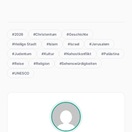
#2026
#Christentum
#Geschichte
#Heilige Stadt
#Islam
#Israel
#Jerusalem
#Judentum
#Kultur
#Nahostkonflikt
#Palästina
#Reise
#Religion
#Sehenswürdigkeiten
#UNESCO