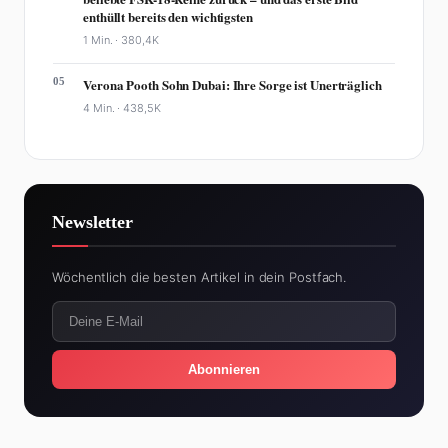
enthüllt bereits den wichtigsten
1 Min. ·
380,4K
05
Verona Pooth Sohn Dubai: Ihre Sorge ist Unerträglich
4 Min. ·
438,5K
Newsletter
Wöchentlich die besten Artikel in dein Postfach.
Abonnieren