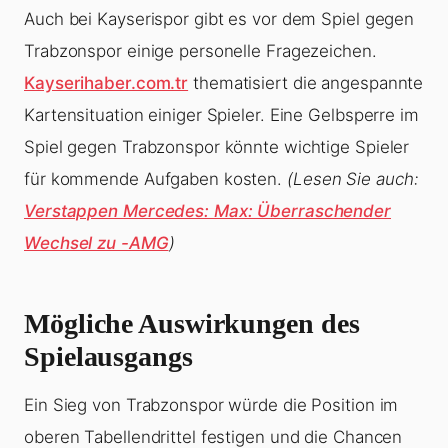
Auch bei Kayserispor gibt es vor dem Spiel gegen
Trabzonspor einige personelle Fragezeichen.
Kayserihaber.com.tr
thematisiert die angespannte
Kartensituation einiger Spieler. Eine Gelbsperre im
Spiel gegen Trabzonspor könnte wichtige Spieler
für kommende Aufgaben kosten.
(Lesen Sie auch:
Verstappen Mercedes: Max: Überraschender
Wechsel zu -AMG
)
Mögliche Auswirkungen des
Spielausgangs
Ein Sieg von Trabzonspor würde die Position im
oberen Tabellendrittel festigen und die Chancen