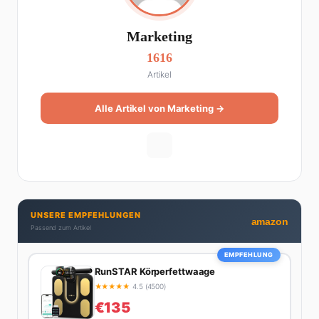
Marketing
1616
Artikel
Alle Artikel von Marketing →
UNSERE EMPFEHLUNGEN
amazon
Passend zum Artikel
EMPFEHLUNG
RunSTAR Körperfettwaage
★
★
★
★
★
4.5 (4500)
€135