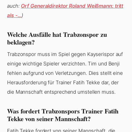
auch:
Orf Generaldirektor Roland Weißmann: tritt
als -…
)
Welche Ausfälle hat Trabzonspor zu
beklagen?
Trabzonspor muss im Spiel gegen Kayserispor auf
einige wichtige Spieler verzichten. Tim und Benji
fehlen aufgrund von Verletzungen. Dies stellt eine
Herausforderung für Trainer Fatih Tekke dar, der
die Mannschaft entsprechend umstellen muss.
Was fordert Trabzonspors Trainer Fatih
Tekke von seiner Mannschaft?
Fatih Tekke fordert von seiner Mannschaft, die