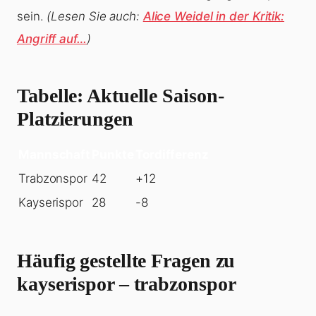
sein.
(Lesen Sie auch:
Alice Weidel in der Kritik:
Angriff auf…
)
Tabelle: Aktuelle Saison-
Platzierungen
Mannschaft
Punkte
Tordifferenz
Trabzonspor
42
+12
Kayserispor
28
-8
Häufig gestellte Fragen zu
kayserispor – trabzonspor