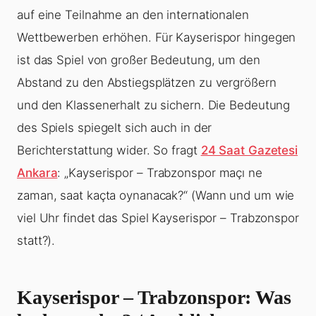
auf eine Teilnahme an den internationalen
Wettbewerben erhöhen. Für Kayserispor hingegen
ist das Spiel von großer Bedeutung, um den
Abstand zu den Abstiegsplätzen zu vergrößern
und den Klassenerhalt zu sichern. Die Bedeutung
des Spiels spiegelt sich auch in der
Berichterstattung wider. So fragt
24 Saat Gazetesi
Ankara
: „Kayserispor – Trabzonspor maçı ne
zaman, saat kaçta oynanacak?“ (Wann und um wie
viel Uhr findet das Spiel Kayserispor – Trabzonspor
statt?).
Kayserispor – Trabzonspor: Was