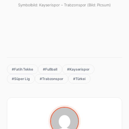
Symbolbild: Kayserispor – Trabzonspor (Bild: Picsum)
#Fatih Tekke
#Fußball
#Kayserispor
#Süper Lig
#Trabzonspor
#Türkei