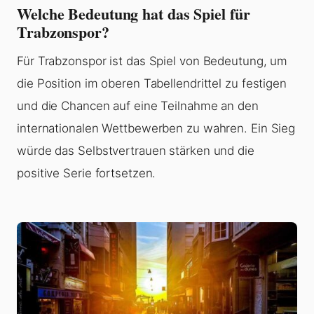
Welche Bedeutung hat das Spiel für
Trabzonspor?
Für Trabzonspor ist das Spiel von Bedeutung, um
die Position im oberen Tabellendrittel zu festigen
und die Chancen auf eine Teilnahme an den
internationalen Wettbewerben zu wahren. Ein Sieg
würde das Selbstvertrauen stärken und die
positive Serie fortsetzen.