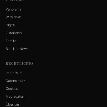
Panorama
Wirtschaft
Digital
Österreich
Familie
Blaulicht News
RECHTLICHES
Impressum
Datenschutz
Cookies
Mediadaten
Über uns