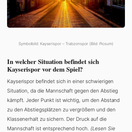
Symbolbild: Kayserispor – Trabzonspor (Bild: Picsum)
In welcher Situation befindet sich
Kayserispor vor dem Spiel?
Kayserispor befindet sich in einer schwierigen
Situation, da die Mannschaft gegen den Abstieg
kämpft. Jeder Punkt ist wichtig, um den Abstand
zu den Abstiegsplätzen zu vergrößern und den
Klassenerhalt zu sichern. Der Druck auf die
Mannschaft ist entsprechend hoch.
(Lesen Sie