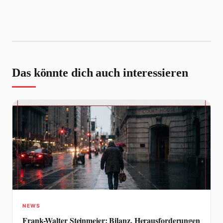
Das könnte dich auch interessieren
NEWS
Frank-Walter Steinmeier: Bilanz, Herausforderungen