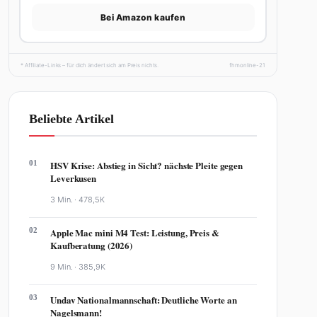
Bei Amazon kaufen
* Affiliate-Links – für dich ändert sich am Preis nichts.
fhmonline-21
Beliebte Artikel
01
HSV Krise: Abstieg in Sicht? nächste Pleite gegen
Leverkusen
3 Min. ·
478,5K
02
Apple Mac mini M4 Test: Leistung, Preis &
Kaufberatung (2026)
9 Min. ·
385,9K
03
Undav Nationalmannschaft: Deutliche Worte an
Nagelsmann!