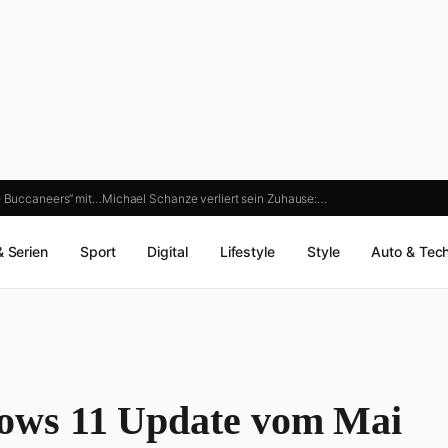
e Buccaneers“ mit…
Michael Schanze verliert sein Zuhause:…
& Serien
Sport
Digital
Lifestyle
Style
Auto & Tec
ows 11 Update vom Mai