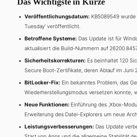
Das Wichtigste in Kürze
Veröffentlichungsdatum:
KB5089549 wurde am
Tuesday‘ veröffentlicht.
Betroffene Systeme:
Das Update ist für Win
aktualisiert die Build-Nummern auf 26200.845
Sicherheitskorrekturen:
Es beinhaltet 120 Si
Secure Boot-Zertifikate, deren Ablauf im Juni 
BitLocker-Fix:
Ein bekanntes Problem, das Ger
Wiederherstellungsmodus versetzen konnte, 
Neue Funktionen:
Einführung des ‚Xbox-Modus‘
Erweiterung des Datei-Explorers um neue Archi
Leistungsverbesserungen:
Das Update verbes
Start von Apps und die allgemeine Stabilität 