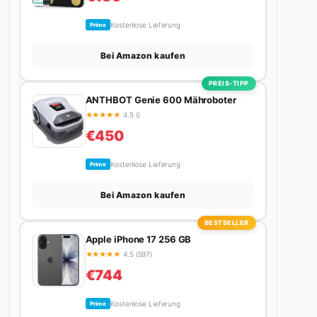
Kostenlose Lieferung
Prime
Bei Amazon kaufen
PREIS-TIPP
ANTHBOT Genie 600 Mähroboter
★
★
★
★
★
4.5 ()
€450
Kostenlose Lieferung
Prime
Bei Amazon kaufen
BESTSELLER
Apple iPhone 17 256 GB
★
★
★
★
★
4.5 (597)
€744
Kostenlose Lieferung
Prime