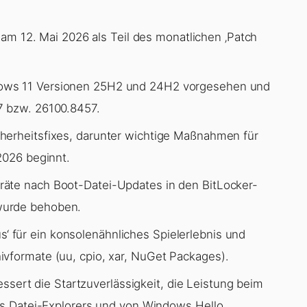
 12. Mai 2026 als Teil des monatlichen ‚Patch
dows 11 Versionen 25H2 und 24H2 vorgesehen und
7 bzw. 26100.8457.
cherheitsfixes, darunter wichtige Maßnahmen für
2026 beginnt.
äte nach Boot-Datei-Updates in den BitLocker-
wurde behoben.
 für ein konsolenähnliches Spielerlebnis und
vformate (uu, cpio, xar, NuGet Packages).
sert die Startzuverlässigkeit, die Leistung beim
des Datei-Explorers und von Windows Hello.