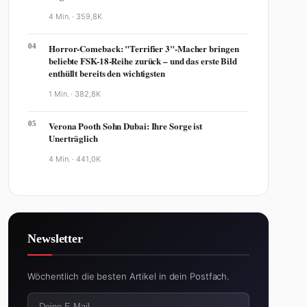
4 Min. ·
359,8K
04
Horror-Comeback: "Terrifier 3"-Macher bringen
beliebte FSK-18-Reihe zurück – und das erste Bild
enthüllt bereits den wichtigsten
1 Min. ·
382,8K
05
Verona Pooth Sohn Dubai: Ihre Sorge ist
Unerträglich
4 Min. ·
441,0K
Newsletter
Wöchentlich die besten Artikel in dein Postfach.