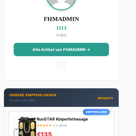
FHMADMIN
1113
Artikel
Alle Artikel von FHMADMIN →
UNSERE EMPFEHLUNGEN
amazon
Passend zum Artikel
EMPFEHLUNG
RunSTAR Körperfettwaage
★
★
★
★
★
4.5 (4500)
€135