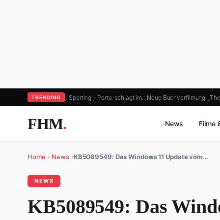
Sporting – Porto: schlägt im…
Neue Buchverfilmung: „Th
TRENDING
FHM
.
News
Filme 
Home
›
News
›
KB5089549: Das Windows 11 Update vom…
NEWS
KB5089549: Das Wind