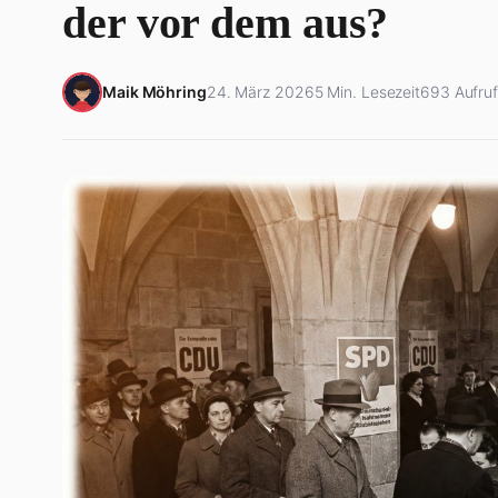
der vor dem aus?
Maik Möhring
24. März 2026
5 Min. Lesezeit
693 Aufru