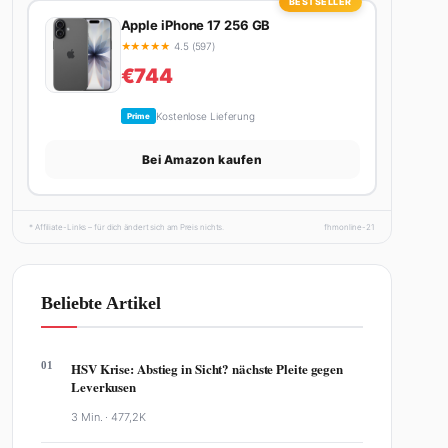
BESTSELLER
Apple iPhone 17 256 GB
★
★
★
★
★
4.5 (597)
€744
Kostenlose Lieferung
Prime
Bei Amazon kaufen
* Affiliate-Links – für dich ändert sich am Preis nichts.
fhmonline-21
Beliebte Artikel
01
HSV Krise: Abstieg in Sicht? nächste Pleite gegen
Leverkusen
3 Min. ·
477,2K