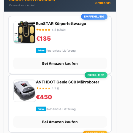
UNSERE EMPFEHLUNGEN
nicht gerade den heißesten Tratsch aus der
amazon
Passend zum Artikel
Promi-Welt aufspürt oder die besten Lifestyle-
Empfehlungen zusammenstellt, findet man ihn
EMPFEHLUNG
beim Wandern in den Schweizer Alpen, am Grill mit
RunSTAR Körperfettwaage
Freunden oder auf der Suche nach dem perfekten
★
★
★
★
★
4.5 (4500)
Espresso. Sein Motto: Lieber einmal richtig als
€135
zehnmal halb.
Kostenlose Lieferung
Prime
Bei Amazon kaufen
PREIS-TIPP
ANTHBOT Genie 600 Mähroboter
★
★
★
★
★
4.5 ()
€450
Kostenlose Lieferung
Prime
Bei Amazon kaufen