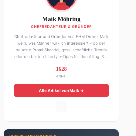
Maik Möhring
CHEFREDAKTEUR & GRÜNDER
Chefredakteur und Gründer von FHM Online. Maik
weiß, was Männer wirklich interessiert – ob der
neueste Promi-Skandal, gesellschaftliche Trends
oder die besten Lifestyle-Tipps für den Alltag. Seit
über 10 Jahren macht er digitales Publishing und
1628
hat FHM Online zu einer der führenden Männer-
Artikel
Lifestyle-Plattformen im deutschsprachigen Raum
aufgebaut. Sein Weg dahin war alles andere als
geradlinig: Die eine Hälfte seines Lebens stand er
Alle Artikel von Maik →
in der Gastronomie – mit allem, was dazugehört.
Die andere Hälfte hat er sich tief in die Welt des
SEO und digitalen Contents vergraben. Diese
Mischung aus Menschenkenntnis und Online-
Know-how macht seine Artikel aus: direkt,
unterhaltsam und immer nah dran. Wenn Maik