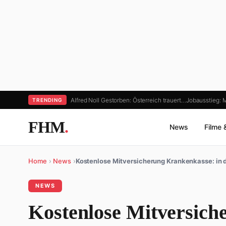
Alfred Noll Gestorben: Österreich trauert…
Jobausstieg: 
TRENDING
FHM
.
News
Filme 
Home
›
News
›
Kostenlose Mitversicherung Krankenkasse: in 
NEWS
Kostenlose Mitversich