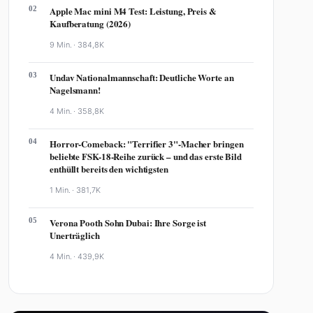
02
Apple Mac mini M4 Test: Leistung, Preis &
Kaufberatung (2026)
9 Min. ·
384,8K
03
Undav Nationalmannschaft: Deutliche Worte an
Nagelsmann!
4 Min. ·
358,8K
04
Horror-Comeback: "Terrifier 3"-Macher bringen
beliebte FSK-18-Reihe zurück – und das erste Bild
enthüllt bereits den wichtigsten
1 Min. ·
381,7K
05
Verona Pooth Sohn Dubai: Ihre Sorge ist
Unerträglich
4 Min. ·
439,9K