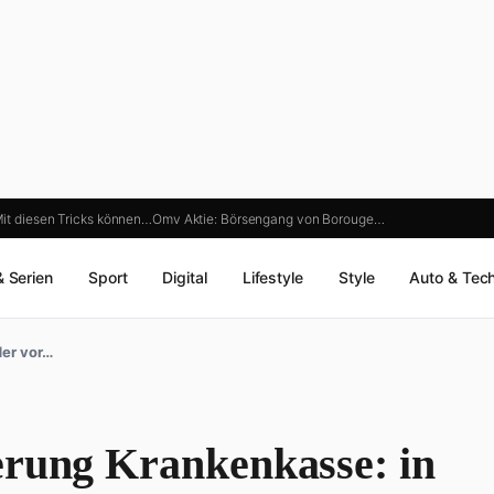
Mit diesen Tricks können…
Omv Aktie: Börsengang von Borouge…
& Serien
Sport
Digital
Lifestyle
Style
Auto & Tec
der vor…
erung Krankenkasse: in