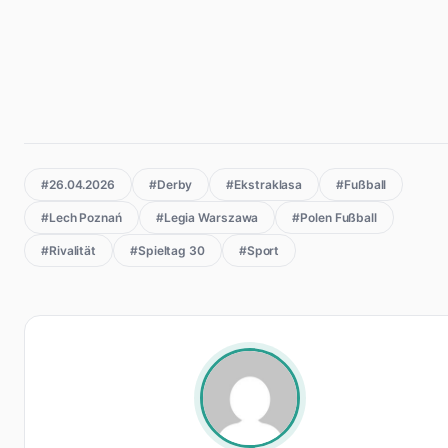
#26.04.2026
#Derby
#Ekstraklasa
#Fußball
#Lech Poznań
#Legia Warszawa
#Polen Fußball
#Rivalität
#Spieltag 30
#Sport