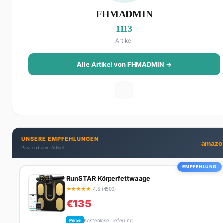
FHMADMIN
1113
Artikel
Alle Artikel von FHMADMIN →
UNSERE EMPFEHLUNGEN
amazo
Passend zum Artikel
EMPFEHLUNG
RunSTAR Körperfettwaage
★
★
★
★
★
4.5 (4500)
€135
Kostenlose Lieferung
Prime