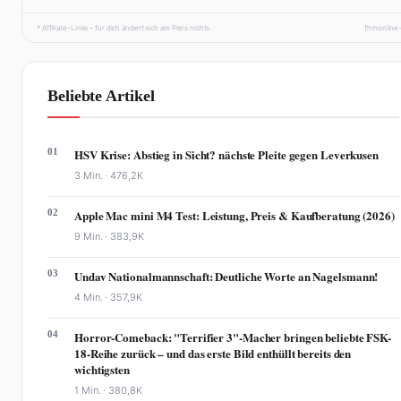
* Affiliate-Links – für dich ändert sich am Preis nichts.
fhmonline
Beliebte Artikel
01
HSV Krise: Abstieg in Sicht? nächste Pleite gegen Leverkusen
3 Min. ·
476,2K
02
Apple Mac mini M4 Test: Leistung, Preis & Kaufberatung (2026)
9 Min. ·
383,9K
03
Undav Nationalmannschaft: Deutliche Worte an Nagelsmann!
4 Min. ·
357,9K
04
Horror-Comeback: "Terrifier 3"-Macher bringen beliebte FSK-
18-Reihe zurück – und das erste Bild enthüllt bereits den
wichtigsten
1 Min. ·
380,8K