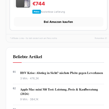
€744
Kostenlose Lieferung
Prime
Bei Amazon kaufen
* Affiliate-Links – für dich ändert sich am Preis nichts.
fhmonline-21
Beliebte Artikel
01
HSV Krise: Abstieg in Sicht? nächste Pleite gegen Leverkusen
3 Min. ·
476,3K
02
Apple Mac mini M4 Test: Leistung, Preis & Kaufberatung
(2026)
9 Min. ·
384,1K