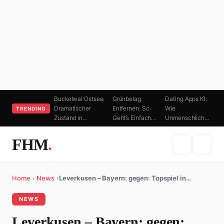
Buckelwal Ostsee:
Grünbelag
Dating Apps KI:
Dramatischer
Entfernen: So
Wie
TRENDING
Zustand in…
Geht’s Einfach…
Unmenschlich…
FHM
.
Home
›
News
›
Leverkusen – Bayern: gegen: Topspiel in…
NEWS
Leverkusen – Bayern: gegen: