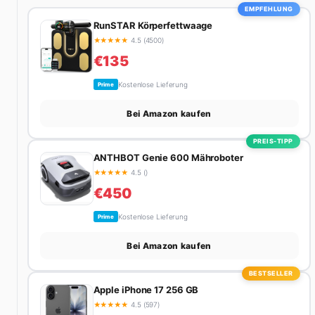
nach dem perfekten Espresso. Sein Motto: Lieber einmal
EMPFEHLUNG
richtig als zehnmal halb.
RunSTAR Körperfettwaage
★
★
★
★
★
4.5 (4500)
€135
Kostenlose Lieferung
Prime
Bei Amazon kaufen
PREIS-TIPP
ANTHBOT Genie 600 Mähroboter
★
★
★
★
★
4.5 ()
€450
Kostenlose Lieferung
Prime
Bei Amazon kaufen
BESTSELLER
Apple iPhone 17 256 GB
★
★
★
★
★
4.5 (597)