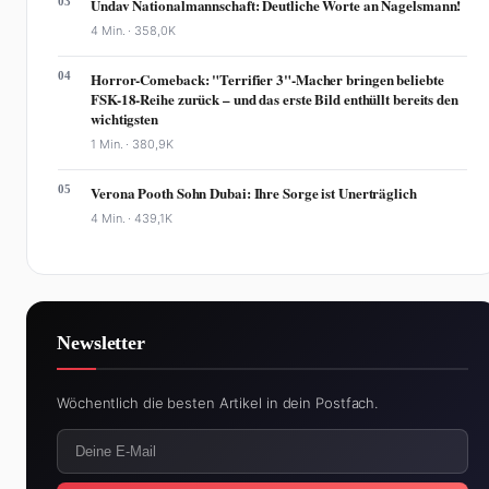
03
Undav Nationalmannschaft: Deutliche Worte an Nagelsmann!
4 Min. ·
358,0K
04
Horror-Comeback: "Terrifier 3"-Macher bringen beliebte
FSK-18-Reihe zurück – und das erste Bild enthüllt bereits den
wichtigsten
1 Min. ·
380,9K
05
Verona Pooth Sohn Dubai: Ihre Sorge ist Unerträglich
4 Min. ·
439,1K
Newsletter
Wöchentlich die besten Artikel in dein Postfach.