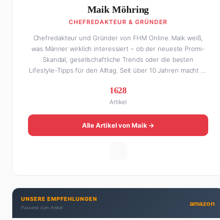
Maik Möhring
CHEFREDAKTEUR & GRÜNDER
Chefredakteur und Gründer von FHM Online. Maik weiß,
was Männer wirklich interessiert – ob der neueste Promi-
Skandal, gesellschaftliche Trends oder die besten
Lifestyle-Tipps für den Alltag. Seit über 10 Jahren macht er
digitales Publishing und hat FHM Online zu einer der
1628
führenden Männer-Lifestyle-Plattformen im
Artikel
deutschsprachigen Raum aufgebaut. Sein Weg dahin war
alles andere als geradlinig: Die eine Hälfte seines Lebens
stand er in der Gastronomie – mit allem, was dazugehört.
Alle Artikel von Maik →
Die andere Hälfte hat er sich tief in die Welt des SEO und
digitalen Contents vergraben. Diese Mischung aus
Menschenkenntnis und Online-Know-how macht seine
Artikel aus: direkt, unterhaltsam und immer nah dran. Wenn
Maik nicht gerade den heißesten Tratsch aus der Promi-
Welt aufspürt oder die besten Lifestyle-Empfehlungen
UNSERE EMPFEHLUNGEN
zusammenstellt, findet man ihn beim Wandern in den
amazon
Passend zum Artikel
Schweizer Alpen, am Grill mit Freunden oder auf der Suche