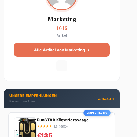
Marketing
1616
Artikel
Alle Artikel von Marketing →
UNSERE EMPFEHLUNGEN
amazon
Passend zum Artikel
EMPFEHLUNG
RunSTAR Körperfettwaage
★
★
★
★
★
4.5 (4500)
€135