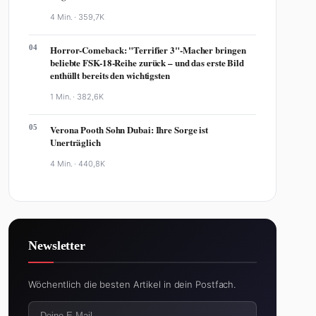
4 Min. ·
359,7K
04
Horror-Comeback: "Terrifier 3"-Macher bringen
beliebte FSK-18-Reihe zurück – und das erste Bild
enthüllt bereits den wichtigsten
1 Min. ·
382,6K
05
Verona Pooth Sohn Dubai: Ihre Sorge ist
Unerträglich
4 Min. ·
440,8K
Newsletter
Wöchentlich die besten Artikel in dein Postfach.