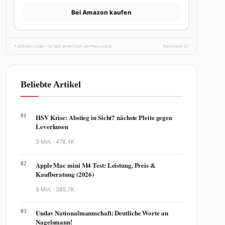
Bei Amazon kaufen
* Affiliate-Links – für dich ändert sich am Preis nichts.
fhmonline-21
Beliebte Artikel
01
HSV Krise: Abstieg in Sicht? nächste Pleite gegen
Leverkusen
3 Min. ·
478,4K
02
Apple Mac mini M4 Test: Leistung, Preis &
Kaufberatung (2026)
9 Min. ·
385,7K
03
Undav Nationalmannschaft: Deutliche Worte an
Nagelsmann!