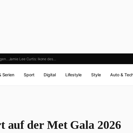
olgen…
Jamie Lee Curtis: Ikone des…
& Serien
Sport
Digital
Lifestyle
Style
Auto & Tec
t auf der Met Gala 2026