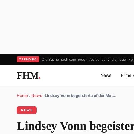
Die Suche nach dem neuen…
Vorschau für die neuen F
TRENDING
FHM
.
News
Filme 
Home
›
News
›
Lindsey Vonn begeistert auf der Met…
NEWS
Lindsey Vonn begeister