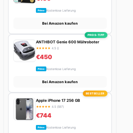
Kostenlose Lieferung
Prime
Bei Amazon kaufen
PREIS-TIPP
ANTHBOT Genie 600 Mähroboter
★
★
★
★
★
4.5 ()
€450
Kostenlose Lieferung
Prime
Bei Amazon kaufen
BESTSELLER
Apple iPhone 17 256 GB
★
★
★
★
★
4.5 (597)
€744
Kostenlose Lieferung
Prime