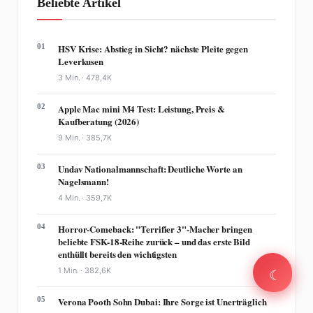
Beliebte Artikel
01
HSV Krise: Abstieg in Sicht? nächste Pleite gegen
Leverkusen
3 Min. ·
478,4K
02
Apple Mac mini M4 Test: Leistung, Preis &
Kaufberatung (2026)
9 Min. ·
385,7K
03
Undav Nationalmannschaft: Deutliche Worte an
Nagelsmann!
4 Min. ·
359,7K
04
Horror-Comeback: "Terrifier 3"-Macher bringen
beliebte FSK-18-Reihe zurück – und das erste Bild
enthüllt bereits den wichtigsten
☾
1 Min. ·
382,6K
☾
05
Verona Pooth Sohn Dubai: Ihre Sorge ist Unerträglich