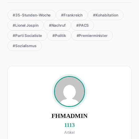
#35-Stunden-Woche
#Frankreich
#Kohabitation
#Lionel Jospin
#Nachruf
#PACS
#Parti Socialiste
#Politik
#Premierminister
#Sozialismus
FHMADMIN
1113
Artikel