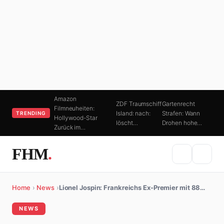
Amazon
ZDF Traumschiff
Gartenrecht
Filmneuheiten:
Island: nach:
Strafen: Wann
TRENDING
Hollywood-Star
löscht…
Drohen hohe…
Zurück im…
FHM
.
Home
›
News
›
Lionel Jospin: Frankreichs Ex-Premier mit 88…
NEWS