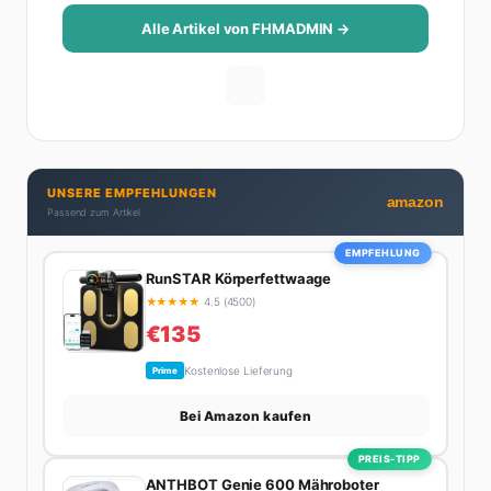
Alle Artikel von FHMADMIN →
UNSERE EMPFEHLUNGEN
amazon
Passend zum Artikel
EMPFEHLUNG
RunSTAR Körperfettwaage
★
★
★
★
★
4.5 (4500)
€135
Kostenlose Lieferung
Prime
Bei Amazon kaufen
PREIS-TIPP
ANTHBOT Genie 600 Mähroboter