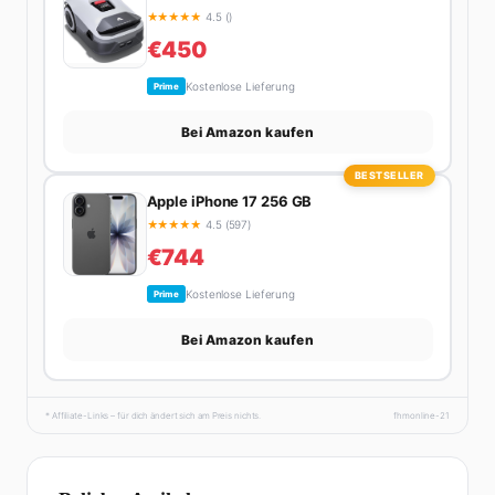
★
★
★
★
★
4.5 ()
€450
Kostenlose Lieferung
Prime
Bei Amazon kaufen
BESTSELLER
Apple iPhone 17 256 GB
★
★
★
★
★
4.5 (597)
€744
Kostenlose Lieferung
Prime
Bei Amazon kaufen
* Affiliate-Links – für dich ändert sich am Preis nichts.
fhmonline-21