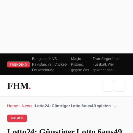
Bangladesh VS
Magic –
Transfergerüchte
Pakistan: vs.: Cricket-
Pistons:
Fussball: Wer
TRENDING
Entscheidung…
gegen: Wer…
gewinnt das…
FHM
.
Home
›
News
›
Lotto24: Günstiger Lotto 6aus49 spielen –…
NEWS
Lotto24: Günstiger Lotto 6aus49