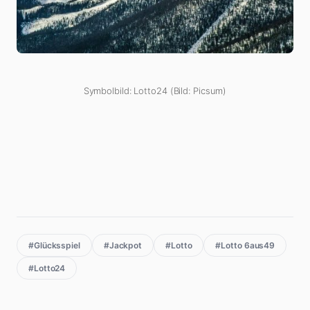
Symbolbild: Lotto24 (Bild: Picsum)
#Glücksspiel
#Jackpot
#Lotto
#Lotto 6aus49
#Lotto24