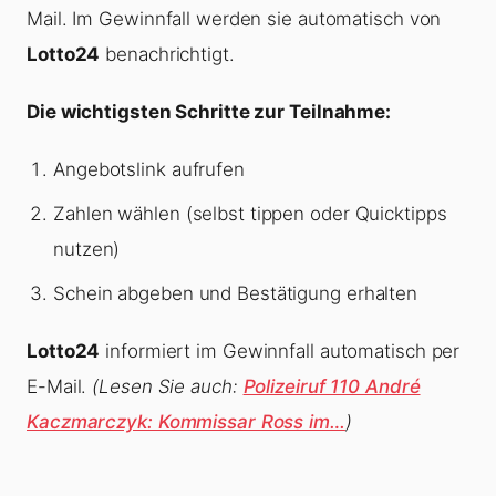
Mail. Im Gewinnfall werden sie automatisch von
Lotto24
benachrichtigt.
Die wichtigsten Schritte zur Teilnahme:
Angebotslink aufrufen
Zahlen wählen (selbst tippen oder Quicktipps
nutzen)
Schein abgeben und Bestätigung erhalten
Lotto24
informiert im Gewinnfall automatisch per
E-Mail.
(Lesen Sie auch:
Polizeiruf 110 André
Kaczmarczyk: Kommissar Ross im…
)