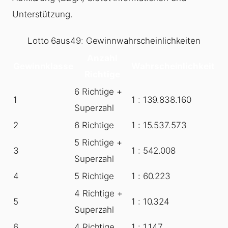
Unterstützung.
Lotto 6aus49: Gewinnwahrscheinlichkeiten
Anzahl
Gewinnklasse
Wahrscheinlichkeit
Richtige
6 Richtige +
1
1 : 139.838.160
Superzahl
2
6 Richtige
1 : 15.537.573
5 Richtige +
3
1 : 542.008
Superzahl
4
5 Richtige
1 : 60.223
4 Richtige +
5
1 : 10.324
Superzahl
6
4 Richtige
1 : 1.147