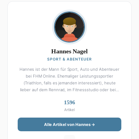
Hannes Nagel
SPORT & ABENTEUER
Hannes ist der Mann für Sport, Auto und Abenteuer
bei FHM Online. Ehemaliger Leistungssportler
(Triathlon, falls es jemanden interessiert), heute
lieber auf dem Rennrad, im Fitnessstudio oder beim
Kochen am Smoker. Sein Wissen über Sport ist
1596
enzyklopädisch: Egal ob Bundesliga-Analyse, Formel 1,
Artikel
UFC oder Olympia – Hannes liefert fundierte
Einschätzungen mit der Leidenschaft eines echten
Fans. Aber Sport ist nur die halbe Miete: Hannes ist
Alle Artikel von Hannes →
auch unser Auto-Experte. Vom Elektro-SUV bis zum
Oldtimer-Projekt hat er alles schon gefahren, zerlegt