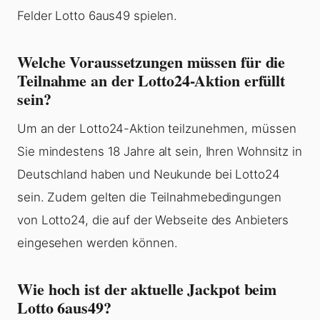
Felder Lotto 6aus49 spielen.
Welche Voraussetzungen müssen für die
Teilnahme an der Lotto24-Aktion erfüllt
sein?
Um an der Lotto24-Aktion teilzunehmen, müssen
Sie mindestens 18 Jahre alt sein, Ihren Wohnsitz in
Deutschland haben und Neukunde bei Lotto24
sein. Zudem gelten die Teilnahmebedingungen
von Lotto24, die auf der Webseite des Anbieters
eingesehen werden können.
Wie hoch ist der aktuelle Jackpot beim
Lotto 6aus49?