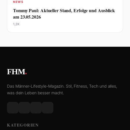
NEWS
Tommy Paul: Aktueller Stand, Erfolge und Ausblick
am 23.05.2026
1,2K
FHM
.
Das Männer-Lifestyle-Magazin. Stil, Fitness, Tech und alles,
was dein Leben besser macht.
KATEGORIEN