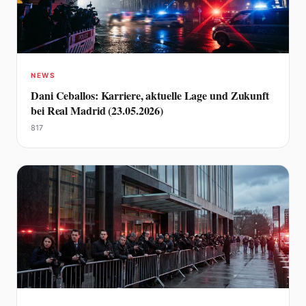
NEWS
Dani Ceballos: Karriere, aktuelle Lage und Zukunft
bei Real Madrid (23.05.2026)
817