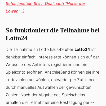
Scharfenstein Shirt: Deal nach "Höhle der
Löwen"…
)
So funktioniert die Teilnahme bei
Lotto24
Die Teilnahme an Lotto 6aus49 über
Lotto24
ist
denkbar einfach. Interessierte können sich auf der
Webseite des Anbieters registrieren und ein
Spielkonto eröffnen. Anschließend können sie ihre
Lottozahlen auswählen, entweder per Zufall oder
durch manuelles Auswählen der gewünschten
Zahlen. Nach der Abgabe des Spielscheins
erhalten die Teilnehmer eine Bestätigung per E-