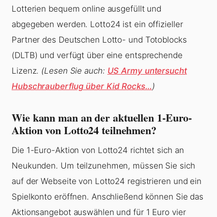
Lotterien bequem online ausgefüllt und
abgegeben werden. Lotto24 ist ein offizieller
Partner des Deutschen Lotto- und Totoblocks
(DLTB) und verfügt über eine entsprechende
Lizenz.
(Lesen Sie auch:
US Army untersucht
Hubschrauberflug über Kid Rocks…
)
Wie kann man an der aktuellen 1-Euro-
Aktion von Lotto24 teilnehmen?
Die 1-Euro-Aktion von Lotto24 richtet sich an
Neukunden. Um teilzunehmen, müssen Sie sich
auf der Webseite von Lotto24 registrieren und ein
Spielkonto eröffnen. Anschließend können Sie das
Aktionsangebot auswählen und für 1 Euro vier