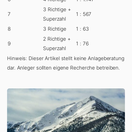
3 Richtige +
7
1 : 567
Superzahl
8
3 Richtige
1 : 63
2 Richtige +
9
1 : 76
Superzahl
Hinweis: Dieser Artikel stellt keine Anlageberatung
dar. Anleger sollten eigene Recherche betreiben.