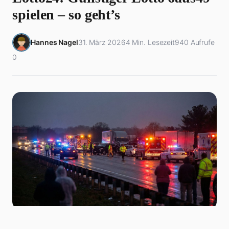
spielen – so geht’s
Hannes Nagel
31. März 2026
4 Min. Lesezeit
940 Aufrufe
0