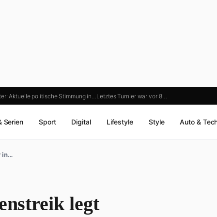
er: Aktuelle politische Stimmung in…
Letztes Turnier war vor 8…
& Serien
Sport
Digital
Lifestyle
Style
Auto & Tec
r in…
enstreik legt