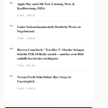
02
Apple Mac mini M4 Test: Leistung, Preis &
Kaufberatung (2026)
9 Min. ·
384,1K
03
Undav Nationalmannschaft: Deutliche Worte an
Nagelsmann!
4 Min. ·
358,1K
04
Horror-Comeback: "Terrifier 3"-Macher bringen
beliebte FSK-18-Reihe zurück – und das erste Bild
enthüllt bereits den wichtigsten
1 Min. ·
381,0K
05
Verona Pooth Sohn Dubai: Ihre Sorge ist
Unerträglich
4 Min. ·
439,1K