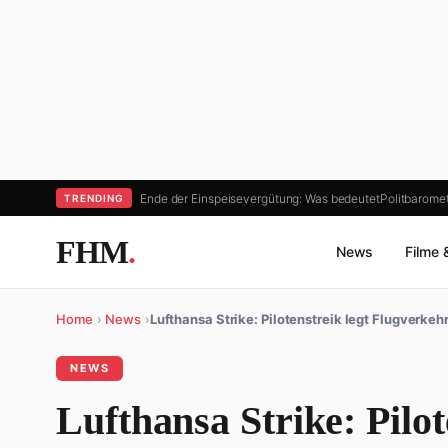
Ende der Einspeisevergütung: Was bedeutet
Politbaromet
TRENDING
FHM
.
News
Filme 
Home
›
News
›
Lufthansa Strike: Pilotenstreik legt Flugverkeh
NEWS
Lufthansa Strike: Pilot