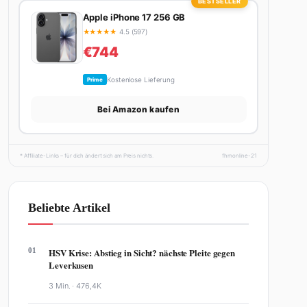
BESTSELLER
Apple iPhone 17 256 GB
★
★
★
★
★
4.5 (597)
€744
Kostenlose Lieferung
Prime
Bei Amazon kaufen
* Affiliate-Links – für dich ändert sich am Preis nichts.
fhmonline-21
Beliebte Artikel
01
HSV Krise: Abstieg in Sicht? nächste Pleite gegen
Leverkusen
3 Min. ·
476,4K