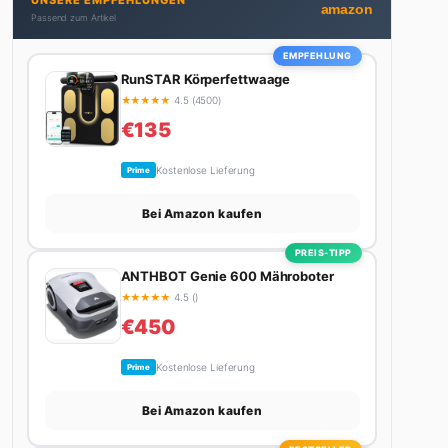
UNSERE EMPFEHLUNGEN
nicht gerade den heißesten Tratsch aus der
amazon
Passend zum Artikel
Promi-Welt aufspürt oder die besten Lifestyle-
Empfehlungen zusammenstellt, findet man ihn
EMPFEHLUNG
beim Wandern in den Schweizer Alpen, am Grill mit
RunSTAR Körperfettwaage
Freunden oder auf der Suche nach dem perfekten
★
★
★
★
★
4.5 (4500)
Espresso. Sein Motto: Lieber einmal richtig als
€135
zehnmal halb.
Kostenlose Lieferung
Prime
Bei Amazon kaufen
PREIS-TIPP
ANTHBOT Genie 600 Mähroboter
★
★
★
★
★
4.5 ()
€450
Kostenlose Lieferung
Prime
Bei Amazon kaufen