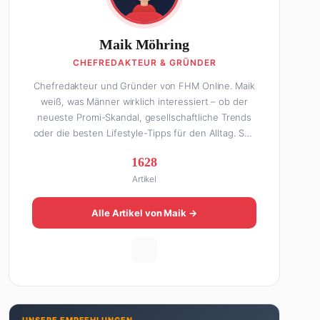
Maik Möhring
CHEFREDAKTEUR & GRÜNDER
Chefredakteur und Gründer von FHM Online. Maik
weiß, was Männer wirklich interessiert – ob der
neueste Promi-Skandal, gesellschaftliche Trends
oder die besten Lifestyle-Tipps für den Alltag. Seit
über 10 Jahren macht er digitales Publishing und
1628
hat FHM Online zu einer der führenden Männer-
Artikel
Lifestyle-Plattformen im deutschsprachigen Raum
aufgebaut. Sein Weg dahin war alles andere als
geradlinig: Die eine Hälfte seines Lebens stand er
Alle Artikel von Maik →
in der Gastronomie – mit allem, was dazugehört.
Die andere Hälfte hat er sich tief in die Welt des
SEO und digitalen Contents vergraben. Diese
Mischung aus Menschenkenntnis und Online-
Know-how macht seine Artikel aus: direkt,
unterhaltsam und immer nah dran. Wenn Maik