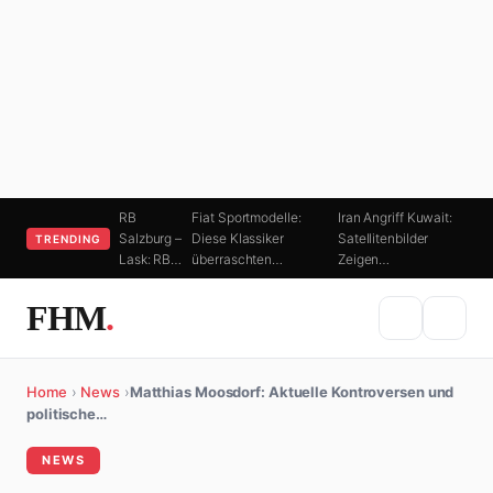
RB
Fiat Sportmodelle:
Iran Angriff Kuwait:
Salzburg –
Diese Klassiker
Satellitenbilder
TRENDING
Lask: RB…
überraschten…
Zeigen…
FHM
.
Home
›
News
›
Matthias Moosdorf: Aktuelle Kontroversen und
politische…
NEWS