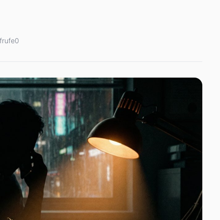
frufe
0