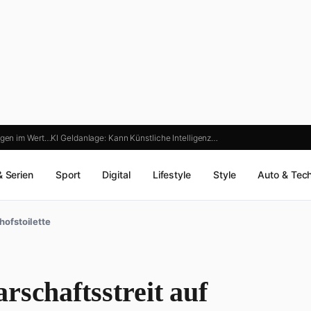
agen im Wert…
KI Geldanlage: Kann Künstliche Intelligenz…
& Serien
Sport
Digital
Lifestyle
Style
Auto & Tec
hofstoilette
rschaftsstreit auf