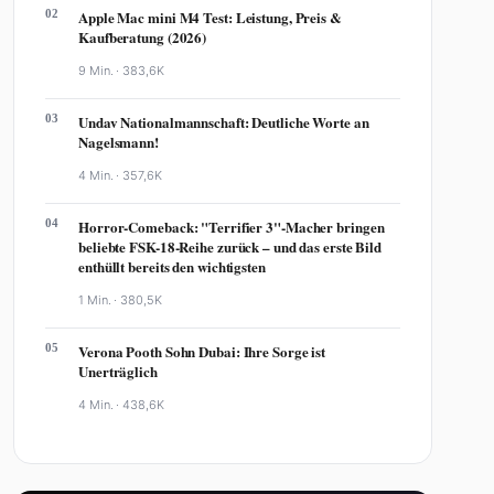
02
Apple Mac mini M4 Test: Leistung, Preis &
Kaufberatung (2026)
9 Min. ·
383,6K
03
Undav Nationalmannschaft: Deutliche Worte an
Nagelsmann!
4 Min. ·
357,6K
04
Horror-Comeback: "Terrifier 3"-Macher bringen
beliebte FSK-18-Reihe zurück – und das erste Bild
enthüllt bereits den wichtigsten
1 Min. ·
380,5K
05
Verona Pooth Sohn Dubai: Ihre Sorge ist
Unerträglich
4 Min. ·
438,6K