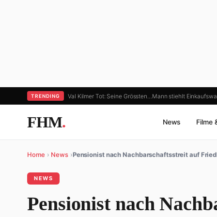
Val Kilmer Tot: Seine Grössten…
Mann stiehlt Einkaufsw
TRENDING
FHM
.
News
Filme 
Home
›
News
›
Pensionist nach Nachbarschaftsstreit auf Fried
NEWS
Pensionist nach Nachba