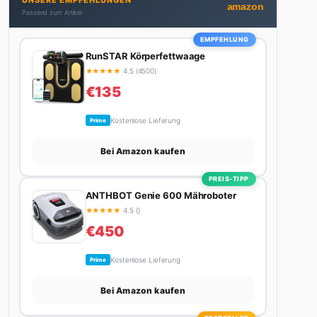
UNSERE EMPFEHLUNGEN
bekommt. Privat ist sie bekennende Kaffee-
amazon
Passend zum Artikel
Süchtige (3+ Tassen am Tag, Minimum), Podcast-
Hörerin und verbringt ihre Wochenenden am
EMPFEHLUNG
liebsten in der Natur oder auf dem nächsten
RunSTAR Körperfettwaage
Flohmarkt.
★
★
★
★
★
4.5 (4500)
€135
Kostenlose Lieferung
Prime
Bei Amazon kaufen
PREIS-TIPP
ANTHBOT Genie 600 Mähroboter
★
★
★
★
★
4.5 ()
€450
Kostenlose Lieferung
Prime
Bei Amazon kaufen