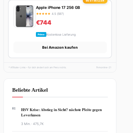
BESTSELLER
Apple iPhone 17 256 GB
★
★
★
★
★
4.5 (597)
€744
Kostenlose Lieferung
Prime
Bei Amazon kaufen
* Affiliate-Links – für dich ändert sich am Preis nichts.
fhmonline-21
Beliebte Artikel
01
HSV Krise: Abstieg in Sicht? nächste Pleite gegen
Leverkusen
3 Min. ·
475,7K