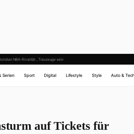
loridian NBA-Rivalität…
Trauzeuge sein
& Serien
Sport
Digital
Lifestyle
Style
Auto & Tec
nsturm auf Tickets für