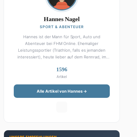
Hannes Nagel
SPORT & ABENTEUER
Hannes ist der Mann für Sport, Auto und
Abenteuer bei FHM Online. Ehemaliger
Leistungssportler (Triathlon, falls es jemanden
interessiert), heute lieber auf dem Rennrad, im
Fitnessstudio oder beim Kochen am Smoker. Sein
1596
Wissen über Sport ist enzyklopädisch: Egal ob
Artikel
Bundesliga-Analyse, Formel 1, UFC oder Olympia –
Hannes liefert fundierte Einschätzungen mit der
Leidenschaft eines echten Fans. Aber Sport ist
Alle Artikel von Hannes →
nur die halbe Miete: Hannes ist auch unser Auto-
Experte. Vom Elektro-SUV bis zum Oldtimer-
Projekt hat er alles schon gefahren, zerlegt oder
beides. Seine Roadtrip-Guides und Grillrezepte
gehören zu den beliebtesten Artikeln auf der
Seite. Wenn Hannes mal nicht über Sport oder