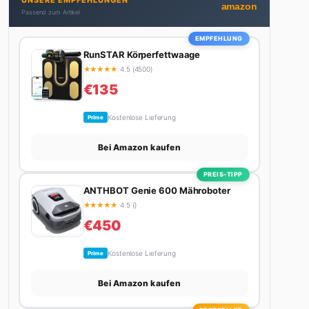
UNSERE EMPFEHLUNGEN
Autos schreibt, plant er den nächsten Abenteuer-
amazon
Passend zum Artikel
Trip – sei es ein Wochenende in den Bergen, eine
Motorradtour durch die Alpen oder der jährliche
EMPFEHLUNG
Campingtrip mit den Jungs. Sein Credo: Das Leben
RunSTAR Körperfettwaage
ist zu kurz für langweilige Wochenenden.
★
★
★
★
★
4.5 (4500)
€135
Kostenlose Lieferung
Prime
Bei Amazon kaufen
PREIS-TIPP
ANTHBOT Genie 600 Mähroboter
★
★
★
★
★
4.5 ()
€450
Kostenlose Lieferung
Prime
Bei Amazon kaufen