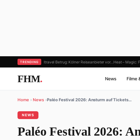
Itravel Betrug: Kölner Reiseanbieter vor…
Heat – Magic: F
TRENDING
FHM
.
News
Filme 
Home
›
News
›
Paléo Festival 2026: Ansturm auf Tickets…
NEWS
Paléo Festival 2026: A