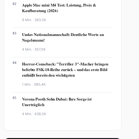
02
Apple Mac mini M4 Test: Leistung, Preis &
Kaufberatung (2026)
9 Min. ·
383,5K
03
Undav Nationalmannschaft: Deutliche Worte an
Nagelsmann!
4 Min. ·
357,5K
04
Horror-Comeback: "Terrifier 3"-Macher bringen
beliebte FSK-18-Reihe zurück – und das erste Bild
enthüllt bereits den wichtigsten
1 Min. ·
380,4K
05
Verona Pooth Sohn Dubai: Ihre Sorge ist
Unerträglich
4 Min. ·
438,5K