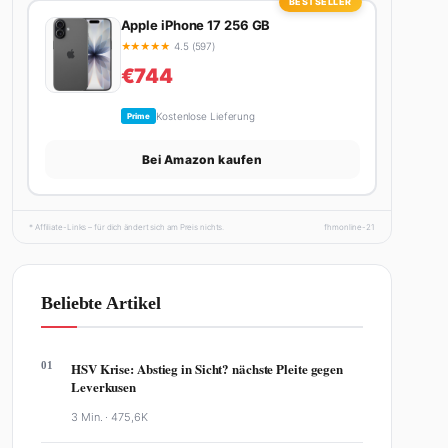
BESTSELLER
Apple iPhone 17 256 GB
★
★
★
★
★
4.5 (597)
€744
Kostenlose Lieferung
Prime
Bei Amazon kaufen
* Affiliate-Links – für dich ändert sich am Preis nichts.
fhmonline-21
Beliebte Artikel
01
HSV Krise: Abstieg in Sicht? nächste Pleite gegen
Leverkusen
3 Min. ·
475,6K