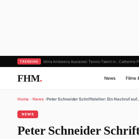
Mirra Andreeva Ausraster: Tennis-Talent in…
Catherine Pr
TRENDING
FHM
.
News
Filme 
Home
›
News
›
Peter Schneider Schriftsteller: Ein Nachruf auf
NEWS
Peter Schneider Schrift