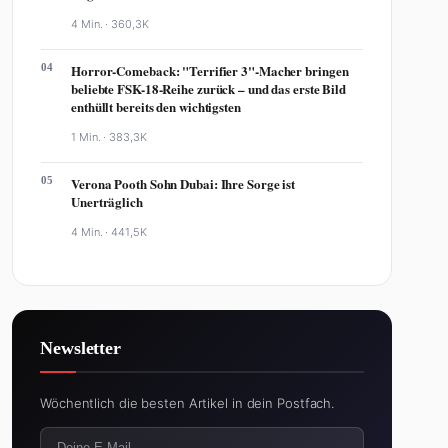
4 Min. ·
360,3K
04
Horror-Comeback: "Terrifier 3"-Macher bringen
beliebte FSK-18-Reihe zurück – und das erste Bild
enthüllt bereits den wichtigsten
1 Min. ·
383,3K
05
Verona Pooth Sohn Dubai: Ihre Sorge ist
Unerträglich
4 Min. ·
441,5K
Newsletter
Wöchentlich die besten Artikel in dein Postfach.