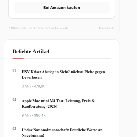
Bei Amazon kaufen
* Affiliate-Links – für dich ändert sich am Preis nichts.
fhmonline-21
Beliebte Artikel
01
HSV Krise: Abstieg in Sicht? nächste Pleite gegen
Leverkusen
3 Min. ·
479,1K
02
Apple Mac mini M4 Test: Leistung, Preis &
Kaufberatung (2026)
9 Min. ·
386,4K
03
Undav Nationalmannschaft: Deutliche Worte an
Nagelsmann!