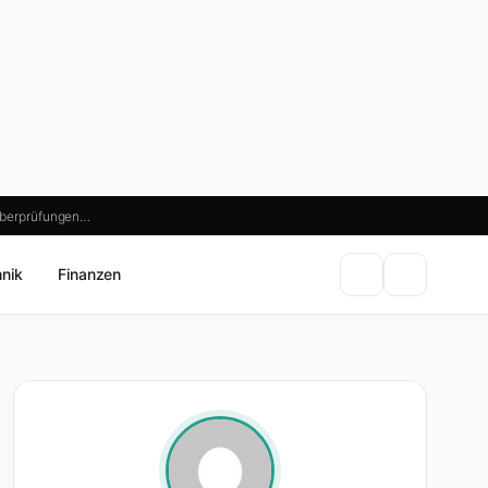
süberprüfungen…
hnik
Finanzen