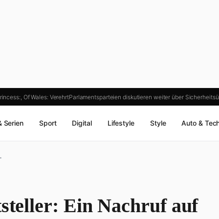
incess:, Of Wales: Verehrt
Parlamentsparteien diskutieren weiter über Sicherheit
& Serien
Sport
Digital
Lifestyle
Style
Auto & Tec
…
steller: Ein Nachruf auf