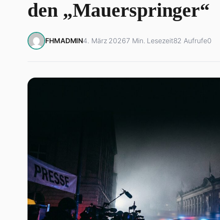
den „Mauerspringer“
FHMADMIN
4. März 2026
7 Min. Lesezeit
82 Aufrufe
0