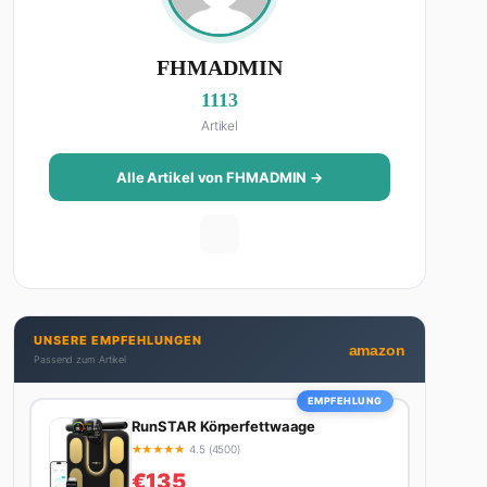
FHMADMIN
1113
Artikel
Alle Artikel von FHMADMIN →
UNSERE EMPFEHLUNGEN
amazon
Passend zum Artikel
EMPFEHLUNG
RunSTAR Körperfettwaage
★
★
★
★
★
4.5 (4500)
€135