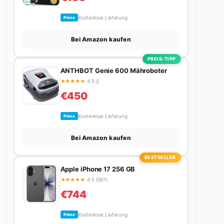
Kostenlose Lieferung
Prime
Bei Amazon kaufen
PREIS-TIPP
ANTHBOT Genie 600 Mähroboter
★
★
★
★
★
4.5 ()
€450
Kostenlose Lieferung
Prime
Bei Amazon kaufen
BESTSELLER
Apple iPhone 17 256 GB
★
★
★
★
★
4.5 (597)
€744
Kostenlose Lieferung
Prime