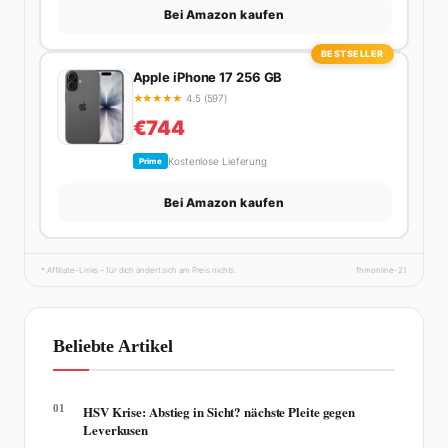
Bei Amazon kaufen
BESTSELLER
Apple iPhone 17 256 GB
★
★
★
★
★
4.5 (597)
€744
Kostenlose Lieferung
Prime
Bei Amazon kaufen
* Affiliate-Links – für dich ändert sich am Preis nichts.
fhmonline-21
Beliebte Artikel
01
HSV Krise: Abstieg in Sicht? nächste Pleite gegen
Leverkusen