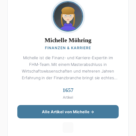
Michelle Möhring
FINANZEN & KARRIERE
Michelle ist die Finanz- und Karriere-Expertin im
FHM-Team. Mit einem Masterabschluss in
Wirtschaftswissenschaften und mehreren Jahren
Erfahrung in der Finanzbranche bringt sie echtes
Fachwissen in ihre Artikel ein. Aber keine Sorge: Bei
1657
Michelle klingt Altersvorsorge nicht wie eine
Artikel
Steuererklärung. Ihre Stärke liegt darin, komplexe
Finanzthemen so aufzubereiten, dass sie jeder
versteht – ohne Fachchinesisch, dafür mit konkreten
Alle Artikel von Michelle →
Tipps zum Umsetzen. Von ETF-Strategien über
Gehaltsverhandlungen bis hin zu Steuertricks:
Michelle hat den Durchblick und teilt ihn gerne.