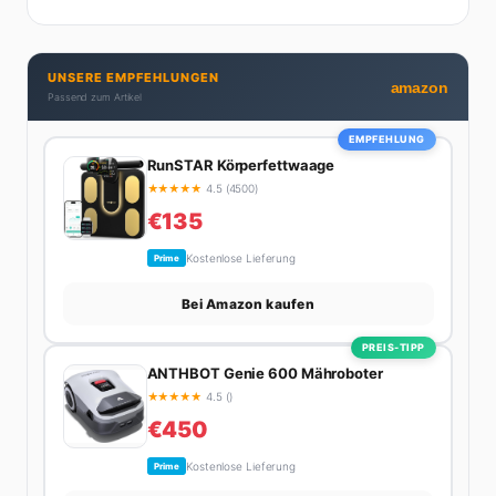
Außerdem schreibt sie über Karriere-Themen,
Produktivitäts-Hacks und die Frage, wie man Job und
Privatleben unter einen Hut bekommt. Privat ist sie
UNSERE EMPFEHLUNGEN
bekennende Kaffee-Süchtige (3+ Tassen am Tag,
amazon
Passend zum Artikel
Minimum), Podcast-Hörerin und verbringt ihre
Wochenenden am liebsten in der Natur oder auf dem
EMPFEHLUNG
nächsten Flohmarkt.
RunSTAR Körperfettwaage
★
★
★
★
★
4.5 (4500)
€135
Kostenlose Lieferung
Prime
Bei Amazon kaufen
PREIS-TIPP
ANTHBOT Genie 600 Mähroboter
★
★
★
★
★
4.5 ()
€450
Kostenlose Lieferung
Prime