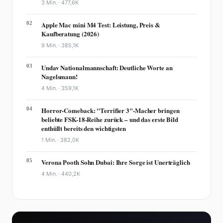
3 Min. ·
477,6K
02
Apple Mac mini M4 Test: Leistung, Preis &
Kaufberatung (2026)
9 Min. ·
385,1K
03
Undav Nationalmannschaft: Deutliche Worte an
Nagelsmann!
4 Min. ·
359,1K
04
Horror-Comeback: "Terrifier 3"-Macher bringen
beliebte FSK-18-Reihe zurück – und das erste Bild
enthüllt bereits den wichtigsten
1 Min. ·
382,0K
05
Verona Pooth Sohn Dubai: Ihre Sorge ist Unerträglich
4 Min. ·
440,2K