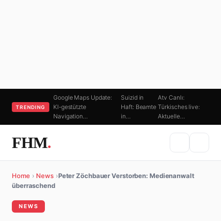
Google Maps Update:
Suizid in
Atv Canlı:
KI-gestützte
Haft: Beamte
Türkisches live:
TRENDING
Navigation…
in…
Aktuelle…
FHM
.
Home
›
News
›
Peter Zöchbauer Verstorben: Medienanwalt
überraschend
NEWS