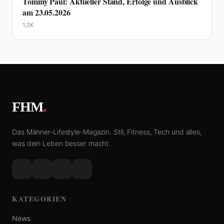
Tommy Paul: Aktueller Stand, Erfolge und Ausblick
am 23.05.2026
1,2K
FHM
.
Das Männer-Lifestyle-Magazin. Stil, Fitness, Tech und alles,
was dein Leben besser macht.
KATEGORIEN
News