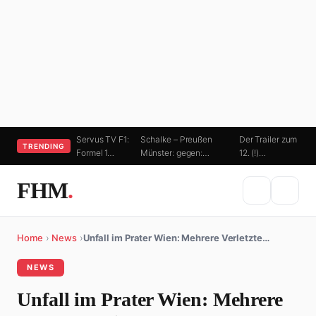
Servus TV F1:
Schalke – Preußen
Der Trailer zum
TRENDING
Formel 1…
Münster: gegen:…
12. (!)…
FHM
.
Home
›
News
›
Unfall im Prater Wien: Mehrere Verletzte…
NEWS
Unfall im Prater Wien: Mehrere