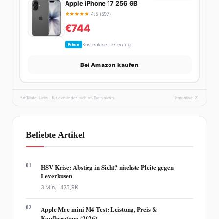
Apple iPhone 17 256 GB
★
★
★
★
★
4.5 (597)
€744
Kostenlose Lieferung
Prime
Bei Amazon kaufen
* Affiliate-Links – für dich ändert sich am Preis nichts.
fhmonline-21
Beliebte Artikel
01
HSV Krise: Abstieg in Sicht? nächste Pleite gegen
Leverkusen
3 Min. ·
475,9K
02
Apple Mac mini M4 Test: Leistung, Preis &
Kaufberatung (2026)