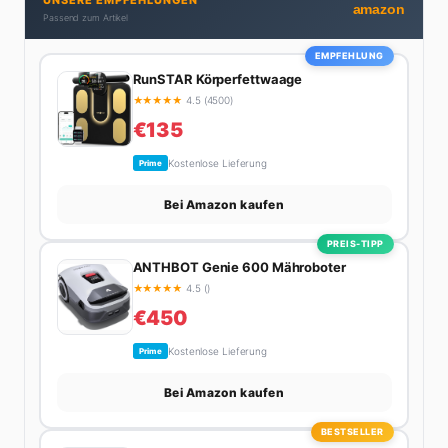
UNSERE EMPFEHLUNGEN
bekennende Kaffee-Süchtige (3+ Tassen am Tag,
amazon
Passend zum Artikel
Minimum), Podcast-Hörerin und verbringt ihre
Wochenenden am liebsten in der Natur oder auf dem
EMPFEHLUNG
nächsten Flohmarkt.
RunSTAR Körperfettwaage
★
★
★
★
★
4.5 (4500)
€135
Kostenlose Lieferung
Prime
Bei Amazon kaufen
PREIS-TIPP
ANTHBOT Genie 600 Mähroboter
★
★
★
★
★
4.5 ()
€450
Kostenlose Lieferung
Prime
Bei Amazon kaufen
BESTSELLER