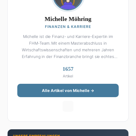
Michelle Möhring
FINANZEN & KARRIERE
Michelle ist die Finanz- und Karriere-Expertin im
FHM-Team. Mit einem Masterabschluss in
Wirtschaftswissenschaften und mehreren Jahren
Erfahrung in der Finanzbranche bringt sie echtes
Fachwissen in ihre Artikel ein. Aber keine Sorge: Bei
1657
Michelle klingt Altersvorsorge nicht wie eine
Artikel
Steuererklärung. Ihre Stärke liegt darin, komplexe
Finanzthemen so aufzubereiten, dass sie jeder
versteht – ohne Fachchinesisch, dafür mit konkreten
Alle Artikel von Michelle →
Tipps zum Umsetzen. Von ETF-Strategien über
Gehaltsverhandlungen bis hin zu Steuertricks:
Michelle hat den Durchblick und teilt ihn gerne.
Außerdem schreibt sie über Karriere-Themen,
Produktivitäts-Hacks und die Frage, wie man Job und
Privatleben unter einen Hut bekommt. Privat ist sie