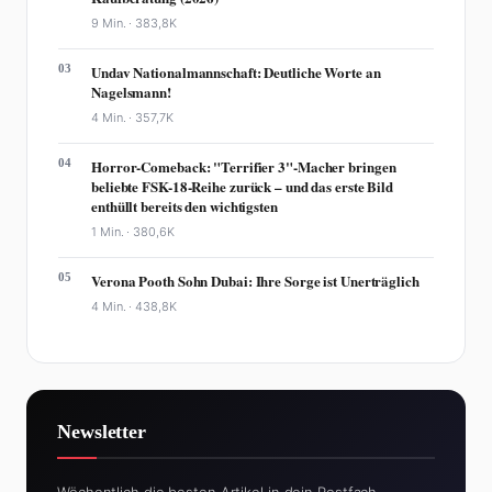
9 Min. ·
383,8K
03
Undav Nationalmannschaft: Deutliche Worte an
Nagelsmann!
4 Min. ·
357,7K
04
Horror-Comeback: "Terrifier 3"-Macher bringen
beliebte FSK-18-Reihe zurück – und das erste Bild
enthüllt bereits den wichtigsten
1 Min. ·
380,6K
05
Verona Pooth Sohn Dubai: Ihre Sorge ist Unerträglich
4 Min. ·
438,8K
Newsletter