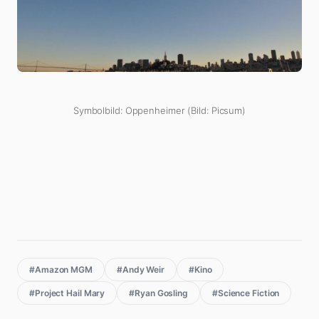
Symbolbild: Oppenheimer (Bild: Picsum)
#Amazon MGM
#Andy Weir
#Kino
#Project Hail Mary
#Ryan Gosling
#Science Fiction