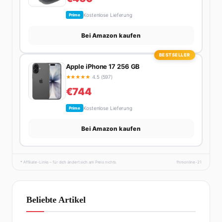
Kostenlose Lieferung
Prime
Bei Amazon kaufen
BESTSELLER
Apple iPhone 17 256 GB
★
★
★
★
★
4.5 (597)
€744
Kostenlose Lieferung
Prime
Bei Amazon kaufen
* Affiliate-Links – für dich ändert sich am Preis nichts.
fhmonline-21
Beliebte Artikel