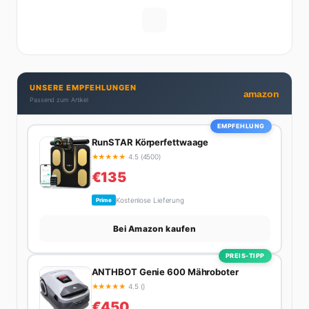
Gehaltsverhandlungen bis hin zu Steuertricks:
Michelle hat den Durchblick und teilt ihn gerne.
Außerdem schreibt sie über Karriere-Themen,
Produktivitäts-Hacks und die Frage, wie man Job und
Privatleben unter einen Hut bekommt. Privat ist sie
UNSERE EMPFEHLUNGEN
bekennende Kaffee-Süchtige (3+ Tassen am Tag,
amazon
Passend zum Artikel
Minimum), Podcast-Hörerin und verbringt ihre
Wochenenden am liebsten in der Natur oder auf dem
EMPFEHLUNG
nächsten Flohmarkt.
RunSTAR Körperfettwaage
★
★
★
★
★
4.5 (4500)
€135
Kostenlose Lieferung
Prime
Bei Amazon kaufen
PREIS-TIPP
ANTHBOT Genie 600 Mähroboter
★
★
★
★
★
4.5 ()
€450