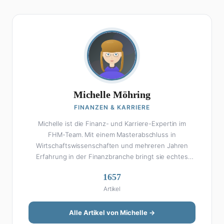
Michelle Möhring
FINANZEN & KARRIERE
Michelle ist die Finanz- und Karriere-Expertin im
FHM-Team. Mit einem Masterabschluss in
Wirtschaftswissenschaften und mehreren Jahren
Erfahrung in der Finanzbranche bringt sie echtes
Fachwissen in ihre Artikel ein. Aber keine Sorge: Bei
1657
Michelle klingt Altersvorsorge nicht wie eine
Artikel
Steuererklärung. Ihre Stärke liegt darin, komplexe
Finanzthemen so aufzubereiten, dass sie jeder
versteht – ohne Fachchinesisch, dafür mit konkreten
Alle Artikel von Michelle →
Tipps zum Umsetzen. Von ETF-Strategien über