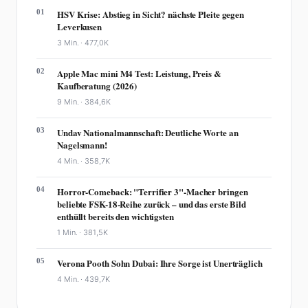
01
HSV Krise: Abstieg in Sicht? nächste Pleite gegen
Leverkusen
3 Min. ·
477,0K
02
Apple Mac mini M4 Test: Leistung, Preis &
Kaufberatung (2026)
9 Min. ·
384,6K
03
Undav Nationalmannschaft: Deutliche Worte an
Nagelsmann!
4 Min. ·
358,7K
04
Horror-Comeback: "Terrifier 3"-Macher bringen
beliebte FSK-18-Reihe zurück – und das erste Bild
enthüllt bereits den wichtigsten
1 Min. ·
381,5K
05
Verona Pooth Sohn Dubai: Ihre Sorge ist Unerträglich
4 Min. ·
439,7K