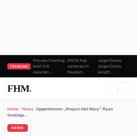
Princess Charming
GNTM Anja
Jürgen Drews:
Beef: Zoff
startet durch:
Jürgen Drews
TRENDING
zwischen…
Neustart…
kämpft…
FHM
.
Home
›
News
›
Oppenheimer: „Project Hail Mary“: Ryan
Goslings…
NEWS