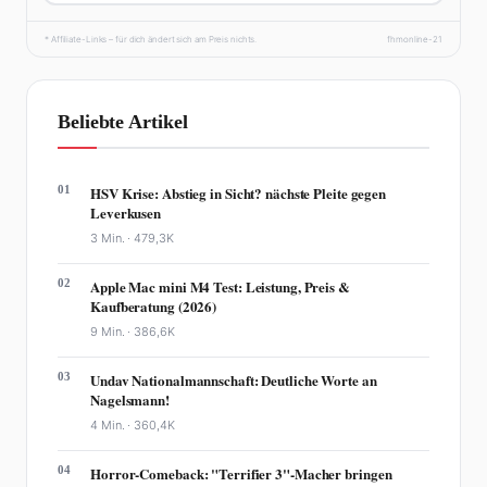
* Affiliate-Links – für dich ändert sich am Preis nichts.
fhmonline-21
Beliebte Artikel
01
HSV Krise: Abstieg in Sicht? nächste Pleite gegen
Leverkusen
3 Min. ·
479,3K
02
Apple Mac mini M4 Test: Leistung, Preis &
Kaufberatung (2026)
9 Min. ·
386,6K
03
Undav Nationalmannschaft: Deutliche Worte an
Nagelsmann!
4 Min. ·
360,4K
04
Horror-Comeback: "Terrifier 3"-Macher bringen