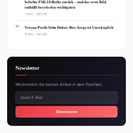
beliebte FSK-18-Reihe zurück – und das erste Bild
enthüllt bereits den wichtigsten
1 Min. ·
383,4K
05
Verona Pooth Sohn Dubai: Ihre Sorge ist Unerträglich
4 Min. ·
441,6K
Newsletter
Wöchentlich die besten Artikel in dein Postfach.
Abonnieren