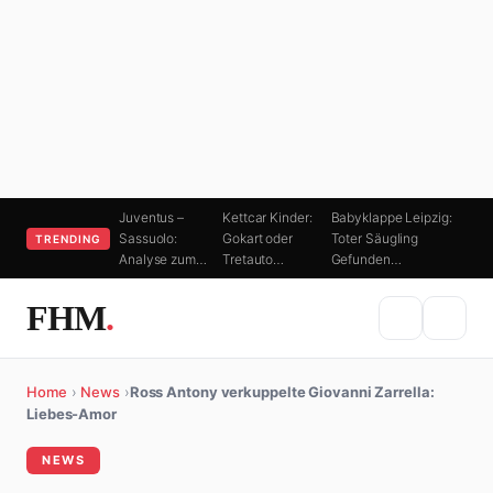
Juventus –
Kettcar Kinder:
Babyklappe Leipzig:
Sassuolo:
Gokart oder
Toter Säugling
TRENDING
Analyse zum…
Tretauto…
Gefunden…
FHM
.
Home
›
News
›
Ross Antony verkuppelte Giovanni Zarrella:
Liebes-Amor
NEWS