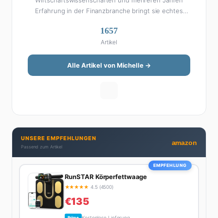
Wirtschaftswissenschaften und mehreren Jahren
Erfahrung in der Finanzbranche bringt sie echtes
Fachwissen in ihre Artikel ein. Aber keine Sorge: Bei
1657
Michelle klingt Altersvorsorge nicht wie eine
Artikel
Steuererklärung. Ihre Stärke liegt darin, komplexe
Finanzthemen so aufzubereiten, dass sie jeder
versteht – ohne Fachchinesisch, dafür mit konkreten
Alle Artikel von Michelle →
Tipps zum Umsetzen. Von ETF-Strategien über
Gehaltsverhandlungen bis hin zu Steuertricks:
Michelle hat den Durchblick und teilt ihn gerne.
Außerdem schreibt sie über Karriere-Themen,
Produktivitäts-Hacks und die Frage, wie man Job und
Privatleben unter einen Hut bekommt. Privat ist sie
UNSERE EMPFEHLUNGEN
bekennende Kaffee-Süchtige (3+ Tassen am Tag,
amazon
Passend zum Artikel
Minimum), Podcast-Hörerin und verbringt ihre
Wochenenden am liebsten in der Natur oder auf dem
EMPFEHLUNG
nächsten Flohmarkt.
RunSTAR Körperfettwaage
★
★
★
★
★
4.5 (4500)
€135
Kostenlose Lieferung
Prime