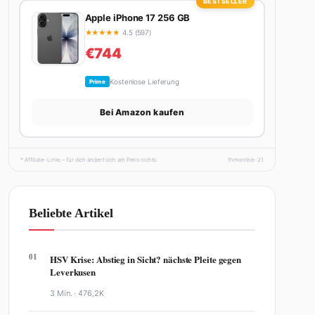
BESTSELLER
Apple iPhone 17 256 GB
★
★
★
★
★
4.5 (597)
€744
Kostenlose Lieferung
Prime
Bei Amazon kaufen
* Affiliate-Links – für dich ändert sich am Preis nichts.
fhmonline-21
Beliebte Artikel
01
HSV Krise: Abstieg in Sicht? nächste Pleite gegen
Leverkusen
3 Min. ·
476,2K