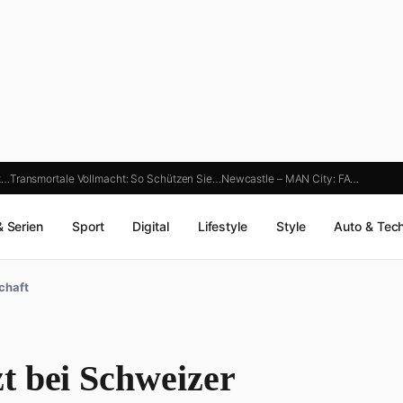
t…
Transmortale Vollmacht: So Schützen Sie…
Newcastle – MAN City: FA…
& Serien
Sport
Digital
Lifestyle
Style
Auto & Tec
chaft
t bei Schweizer