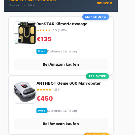
UNSERE EMPFEHLUNGEN
Autos schreibt, plant er den nächsten Abenteuer-
amazon
Passend zum Artikel
Trip – sei es ein Wochenende in den Bergen, eine
Motorradtour durch die Alpen oder der jährliche
EMPFEHLUNG
Campingtrip mit den Jungs. Sein Credo: Das Leben
RunSTAR Körperfettwaage
ist zu kurz für langweilige Wochenenden.
★
★
★
★
★
4.5 (4500)
€135
Kostenlose Lieferung
Prime
Bei Amazon kaufen
PREIS-TIPP
ANTHBOT Genie 600 Mähroboter
★
★
★
★
★
4.5 ()
€450
Kostenlose Lieferung
Prime
Bei Amazon kaufen