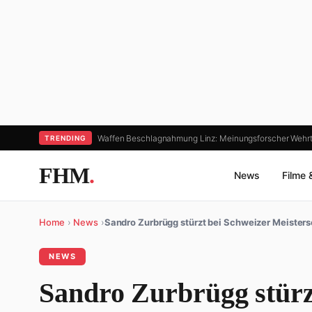
Waffen Beschlagnahmung Linz: Meinungsforscher Wehr
TRENDING
FHM
.
News
Filme 
Home
›
News
›
Sandro Zurbrügg stürzt bei Schweizer Meisters
NEWS
Sandro Zurbrügg stürz