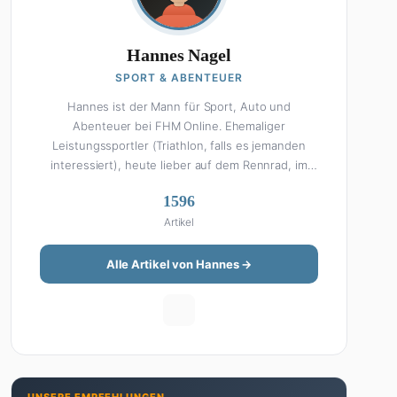
Hannes Nagel
SPORT & ABENTEUER
Hannes ist der Mann für Sport, Auto und
Abenteuer bei FHM Online. Ehemaliger
Leistungssportler (Triathlon, falls es jemanden
interessiert), heute lieber auf dem Rennrad, im
Fitnessstudio oder beim Kochen am Smoker. Sein
1596
Wissen über Sport ist enzyklopädisch: Egal ob
Artikel
Bundesliga-Analyse, Formel 1, UFC oder Olympia –
Hannes liefert fundierte Einschätzungen mit der
Leidenschaft eines echten Fans. Aber Sport ist
Alle Artikel von Hannes →
nur die halbe Miete: Hannes ist auch unser Auto-
Experte. Vom Elektro-SUV bis zum Oldtimer-
Projekt hat er alles schon gefahren, zerlegt oder
beides. Seine Roadtrip-Guides und Grillrezepte
gehören zu den beliebtesten Artikeln auf der
Seite. Wenn Hannes mal nicht über Sport oder