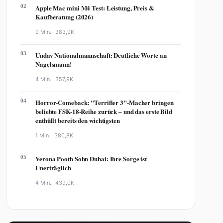
02
Apple Mac mini M4 Test: Leistung, Preis &
Kaufberatung (2026)
9 Min. ·
383,9K
03
Undav Nationalmannschaft: Deutliche Worte an
Nagelsmann!
4 Min. ·
357,9K
04
Horror-Comeback: "Terrifier 3"-Macher bringen
beliebte FSK-18-Reihe zurück – und das erste Bild
enthüllt bereits den wichtigsten
1 Min. ·
380,8K
05
Verona Pooth Sohn Dubai: Ihre Sorge ist
Unerträglich
4 Min. ·
439,0K