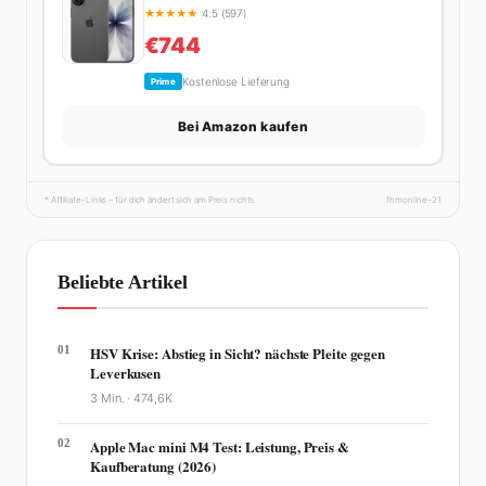
★
★
★
★
★
4.5 (597)
€744
Kostenlose Lieferung
Prime
Bei Amazon kaufen
* Affiliate-Links – für dich ändert sich am Preis nichts.
fhmonline-21
Beliebte Artikel
01
HSV Krise: Abstieg in Sicht? nächste Pleite gegen
Leverkusen
3 Min. ·
474,6K
02
Apple Mac mini M4 Test: Leistung, Preis &
Kaufberatung (2026)