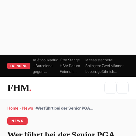
Atlético Madrid
Otto Stange
Messerstecherei
– Barcelona:
HSV: Darum
Solingen: Zwei Männer
TRENDING
gegen:…
Feierten…
Lebensgefährlich…
FHM
.
Home
›
News
›
Wer führt bei der Senior PGA…
NEWS
Wer führt bei der Senior PGA