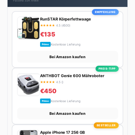
Passend zum Artikel
EMPFEHLUNG
RunSTAR Körperfettwaage
★
★
★
★
★
4.5 (4500)
€135
Kostenlose Lieferung
Prime
Bei Amazon kaufen
PREIS-TIPP
ANTHBOT Genie 600 Mähroboter
★
★
★
★
★
4.5 ()
€450
Kostenlose Lieferung
Prime
Bei Amazon kaufen
BESTSELLER
Apple iPhone 17 256 GB