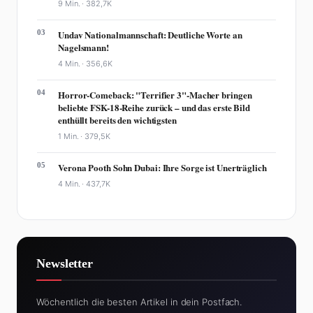
9 Min. ·
382,7K
03
Undav Nationalmannschaft: Deutliche Worte an
Nagelsmann!
4 Min. ·
356,6K
04
Horror-Comeback: "Terrifier 3"-Macher bringen
beliebte FSK-18-Reihe zurück – und das erste Bild
enthüllt bereits den wichtigsten
1 Min. ·
379,5K
05
Verona Pooth Sohn Dubai: Ihre Sorge ist Unerträglich
4 Min. ·
437,7K
Newsletter
Wöchentlich die besten Artikel in dein Postfach.