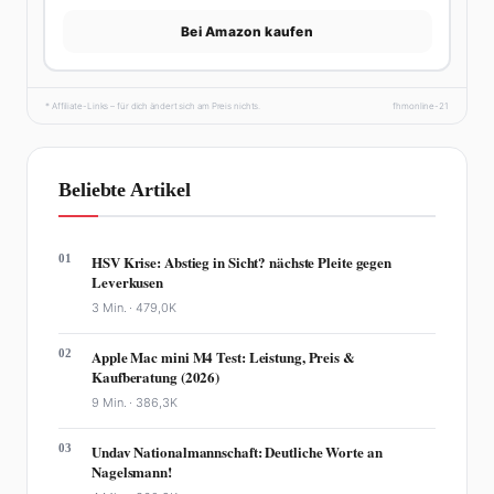
Bei Amazon kaufen
* Affiliate-Links – für dich ändert sich am Preis nichts.
fhmonline-21
Beliebte Artikel
01
HSV Krise: Abstieg in Sicht? nächste Pleite gegen
Leverkusen
3 Min. ·
479,0K
02
Apple Mac mini M4 Test: Leistung, Preis &
Kaufberatung (2026)
9 Min. ·
386,3K
03
Undav Nationalmannschaft: Deutliche Worte an
Nagelsmann!