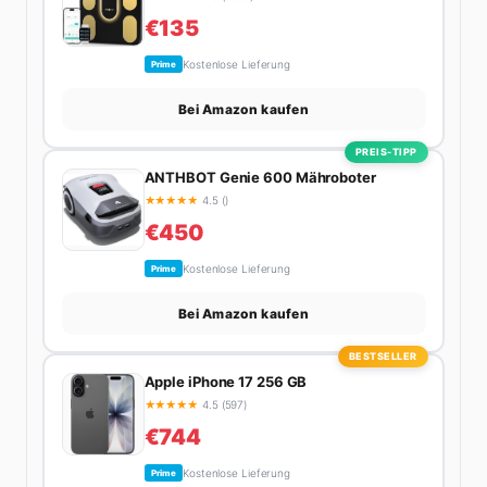
€135
Kostenlose Lieferung
Prime
Bei Amazon kaufen
PREIS-TIPP
ANTHBOT Genie 600 Mähroboter
★
★
★
★
★
4.5 ()
€450
Kostenlose Lieferung
Prime
Bei Amazon kaufen
BESTSELLER
Apple iPhone 17 256 GB
★
★
★
★
★
4.5 (597)
€744
Kostenlose Lieferung
Prime