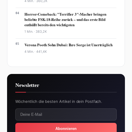
4 Min. ·
360,2K
04
Horror-Comeback: "Terrifier 3"-Macher bringen
beliebte FSK-18-Reihe zurück – und das erste Bild
enthüllt bereits den wichtigsten
1 Min. ·
383,2K
05
Verona Pooth Sohn Dubai: Ihre Sorge ist Unerträglich
4 Min. ·
441,4K
Newsletter
Wöchentlich die besten Artikel in dein Postfach.
Abonnieren