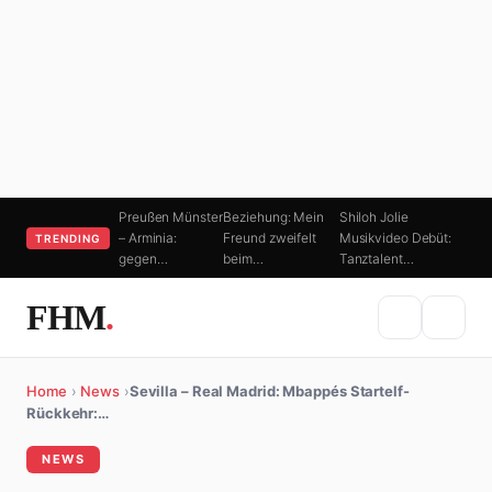
Preußen Münster
Beziehung: Mein
Shiloh Jolie
– Arminia:
Freund zweifelt
Musikvideo Debüt:
TRENDING
gegen…
beim…
Tanztalent…
FHM
.
Home
›
News
›
Sevilla – Real Madrid: Mbappés Startelf-
Rückkehr:…
NEWS