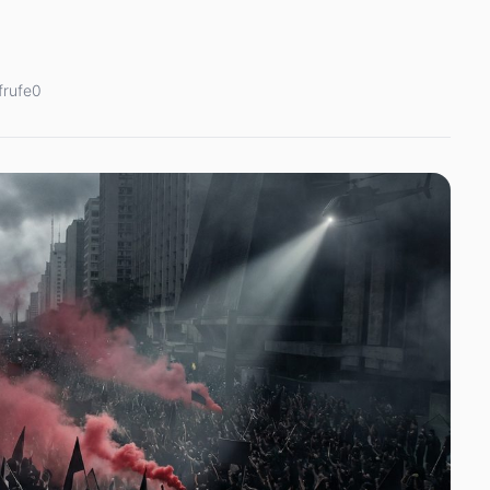
ut: 2025: Kambundji
frufe
0