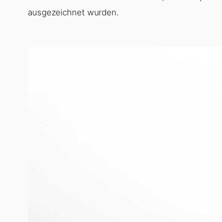
Die
Sports Awards Lara Gut
waren dieses Jahr N
Preisverleihung ab. Bei den Sports Awards 2025,
Fernsehstudios in Zürich-Leutschenbach stattfa
Sportlerinnen und Sportler des Jahres geehrt. Im 
und Skirennläufer Marco Odermatt, die als Sportl
ausgezeichnet wurden.