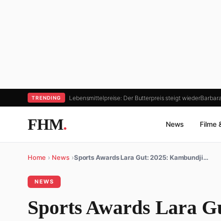
Lebensmittelpreise: Der Butterpreis steigt wieder
Barbara
TRENDING
FHM
.
News
Filme 