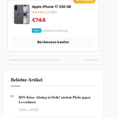
★
★
★
★
★
4.5 ()
€450
Kostenlose Lieferung
Prime
Bei Amazon kaufen
BESTSELLER
Apple iPhone 17 256 GB
★
★
★
★
★
4.5 (597)
€744
Kostenlose Lieferung
Prime
Bei Amazon kaufen
* Affiliate-Links – für dich ändert sich am Preis nichts.
fhmonline-21