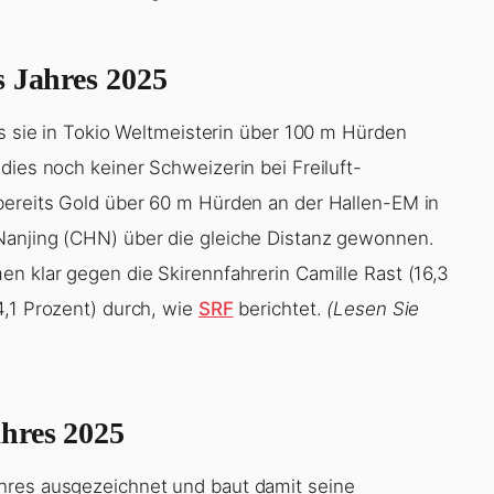
vergangenen Jahr geehrt werden. Die
en vergeben, darunter Sportlerin, Sportler, Team,
es. Die Wahl der Gewinner erfolgt durch eine
timme von Fachjournalisten. Die
offizielle Webseite
zur Preisverleihung und den Nominierten.
s Jahres 2025
ls sie in Tokio Weltmeisterin über 100 m Hürden
dies noch keiner Schweizerin bei Freiluft-
bereits Gold über 60 m Hürden an der Hallen-EM in
Nanjing (CHN) über die gleiche Distanz gewonnen.
n klar gegen die Skirennfahrerin Camille Rast (16,3
4,1 Prozent) durch, wie
SRF
berichtet.
(Lesen Sie