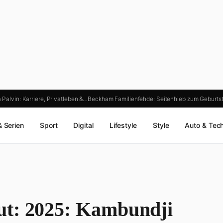
 Palvin: Karriere, Privatleben &…
Beckham Familienfehde: Seitenhieb zum Geburts
& Serien
Sport
Digital
Lifestyle
Style
Auto & Tec