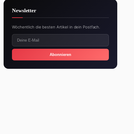
05
Verona Pooth Sohn Dubai: Ihre Sorge ist
Unerträglich
4 Min. ·
440,1K
Newsletter
Wöchentlich die besten Artikel in dein Postfach.
Abonnieren