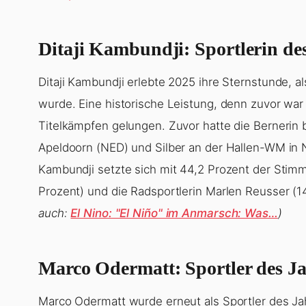
und Sportler des Landes für ihre Leistungen im 
Auszeichnungen werden in verschiedenen Kategori
Trainerin/Trainer sowie Nachwuchstalent des Jahr
Kombination aus Publikumsabstimmung und der S
der Sports Awards
bietet weitere Informationen 
Ditaji Kambundji: Sportlerin de
Ditaji Kambundji erlebte 2025 ihre Sternstunde, a
wurde. Eine historische Leistung, denn zuvor war 
Titelkämpfen gelungen. Zuvor hatte die Bernerin 
Apeldoorn (NED) und Silber an der Hallen-WM in 
Kambundji setzte sich mit 44,2 Prozent der Stimme
Prozent) und die Radsportlerin Marlen Reusser (1