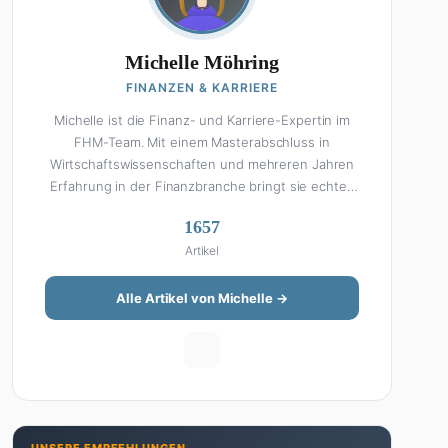
Michelle Möhring
FINANZEN & KARRIERE
Michelle ist die Finanz- und Karriere-Expertin im
FHM-Team. Mit einem Masterabschluss in
Wirtschaftswissenschaften und mehreren Jahren
Erfahrung in der Finanzbranche bringt sie echtes
Fachwissen in ihre Artikel ein. Aber keine Sorge:
1657
Bei Michelle klingt Altersvorsorge nicht wie eine
Artikel
Steuererklärung. Ihre Stärke liegt darin, komplexe
Finanzthemen so aufzubereiten, dass sie jeder