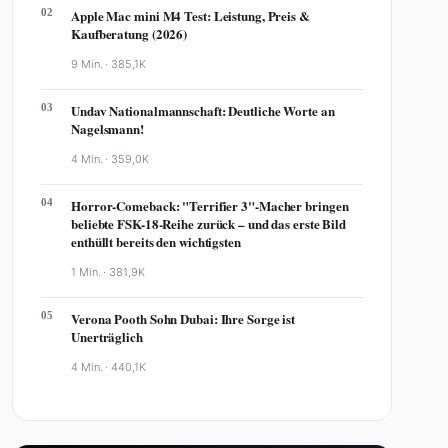
Beliebte Artikel
01
HSV Krise: Abstieg in Sicht? nächste Pleite gegen
Leverkusen
3 Min. ·
477,5K
02
Apple Mac mini M4 Test: Leistung, Preis &
Kaufberatung (2026)
9 Min. ·
385,1K
03
Undav Nationalmannschaft: Deutliche Worte an
Nagelsmann!
4 Min. ·
359,0K
04
Horror-Comeback: "Terrifier 3"-Macher bringen
beliebte FSK-18-Reihe zurück – und das erste Bild
enthüllt bereits den wichtigsten
1 Min. ·
381,9K