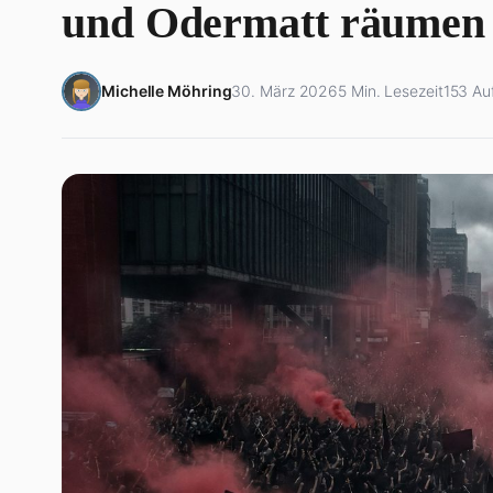
Home
›
News
›
Sports Awards Lara Gut: 2025: Kambundji…
NEWS
Sports Awards Lara G
und Odermatt räumen
Michelle Möhring
30. März 2026
5 Min. Lesezeit
153 Au