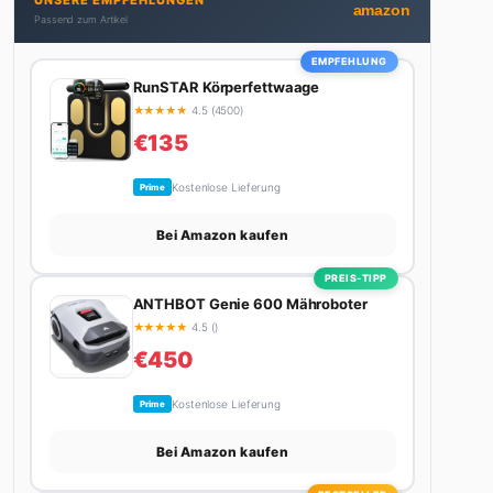
versteht – ohne Fachchinesisch, dafür mit
Alle Artikel von Michelle →
konkreten Tipps zum Umsetzen. Von ETF-
Strategien über Gehaltsverhandlungen bis hin zu
Steuertricks: Michelle hat den Durchblick und teilt
ihn gerne. Außerdem schreibt sie über Karriere-
Themen, Produktivitäts-Hacks und die Frage, wie
man Job und Privatleben unter einen Hut
UNSERE EMPFEHLUNGEN
bekommt. Privat ist sie bekennende Kaffee-
amazon
Passend zum Artikel
Süchtige (3+ Tassen am Tag, Minimum), Podcast-
Hörerin und verbringt ihre Wochenenden am
EMPFEHLUNG
liebsten in der Natur oder auf dem nächsten
RunSTAR Körperfettwaage
Flohmarkt.
★
★
★
★
★
4.5 (4500)
€135
Kostenlose Lieferung
Prime
Bei Amazon kaufen
PREIS-TIPP
ANTHBOT Genie 600 Mähroboter