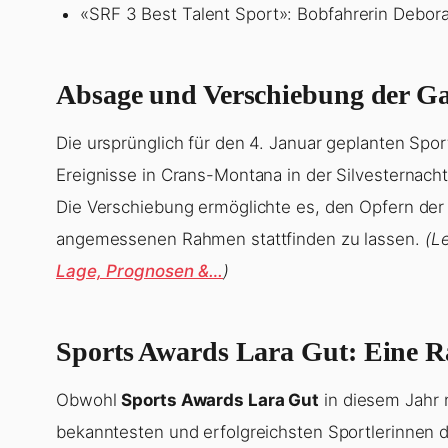
MVP des Jahres: Fussballerin Géraldine Reutel
Paralympische Sportlerin des Jahres: Rollstuhl
Team des Jahres: Eishockey-Nationalteam de
Trainer des Jahres: Eishockey-Nationalcoach P
«SRF 3 Best Talent Sport»: Bobfahrerin Debor
Absage und Verschiebung der Ga
Die ursprünglich für den 4. Januar geplanten Spo
Ereignisse in Crans-Montana in der Silvesternac
Die Verschiebung ermöglichte es, den Opfern der
angemessenen Rahmen stattfinden zu lassen.
(L
Lage, Prognosen &…
)