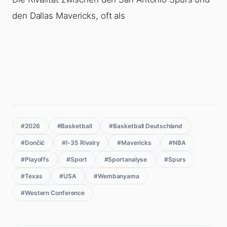
den Dallas Mavericks, oft als
#2026
#Basketball
#Basketball Deutschland
#Dončić
#I-35 Rivalry
#Mavericks
#NBA
#Playoffs
#Sport
#Sportanalyse
#Spurs
#Texas
#USA
#Wembanyama
#Western Conference