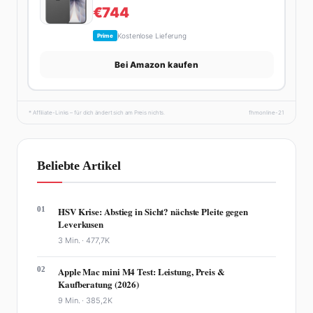
€744
Kostenlose Lieferung
Prime
Bei Amazon kaufen
* Affiliate-Links – für dich ändert sich am Preis nichts.
fhmonline-21
Beliebte Artikel
01
HSV Krise: Abstieg in Sicht? nächste Pleite gegen
Leverkusen
3 Min. ·
477,7K
02
Apple Mac mini M4 Test: Leistung, Preis &
Kaufberatung (2026)
9 Min. ·
385,2K