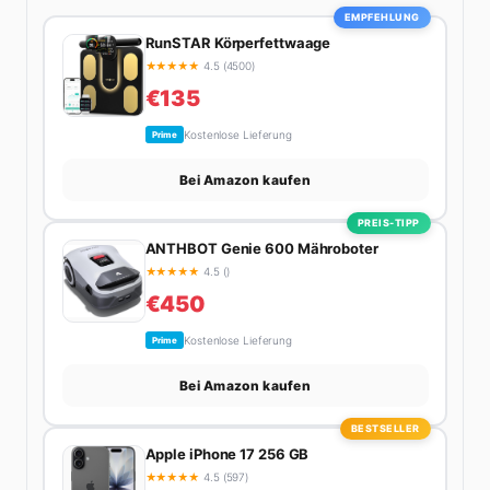
EMPFEHLUNG
RunSTAR Körperfettwaage
★
★
★
★
★
4.5 (4500)
€135
Kostenlose Lieferung
Prime
Bei Amazon kaufen
PREIS-TIPP
ANTHBOT Genie 600 Mähroboter
★
★
★
★
★
4.5 ()
€450
Kostenlose Lieferung
Prime
Bei Amazon kaufen
BESTSELLER
Apple iPhone 17 256 GB
★
★
★
★
★
4.5 (597)