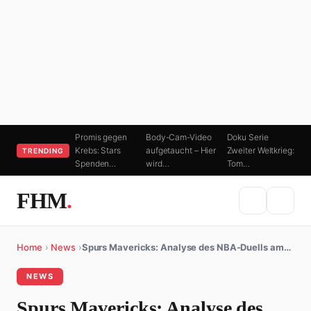
Promis gegen
Body-Cam-Video
Doku Serie
Krebs: Stars
aufgetaucht – Hier
Zweiter Weltkrieg:
TRENDING
Spenden…
wird…
Tom…
FHM
.
Home
›
News
›
Spurs Mavericks: Analyse des NBA-Duells am…
NEWS
Spurs Mavericks: Analyse des