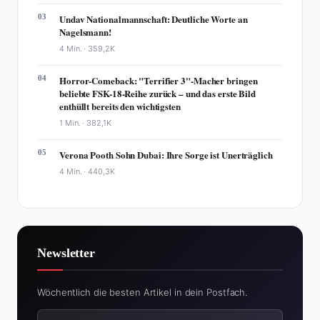
03
Undav Nationalmannschaft: Deutliche Worte an
Nagelsmann!
4 Min. ·
359,2K
04
Horror-Comeback: "Terrifier 3"-Macher bringen
beliebte FSK-18-Reihe zurück – und das erste Bild
enthüllt bereits den wichtigsten
1 Min. ·
382,1K
05
Verona Pooth Sohn Dubai: Ihre Sorge ist Unerträglich
4 Min. ·
440,3K
Newsletter
Wöchentlich die besten Artikel in dein Postfach.