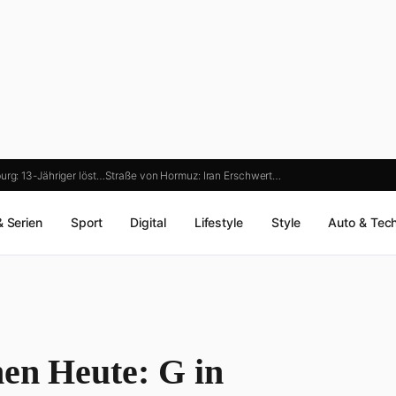
urg: 13-Jähriger löst…
Straße von Hormuz: Iran Erschwert…
& Serien
Sport
Digital
Lifestyle
Style
Auto & Tec
men Heute: G in