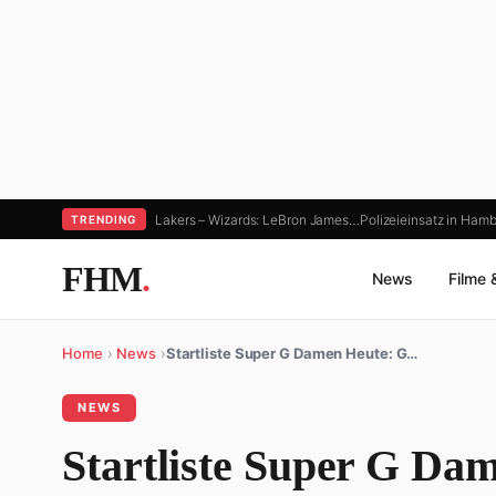
Lakers – Wizards: LeBron James…
Polizeieinsatz in Hamb
TRENDING
FHM
.
News
Filme 
Home
›
News
›
Startliste Super G Damen Heute: G…
NEWS
Startliste Super G Da