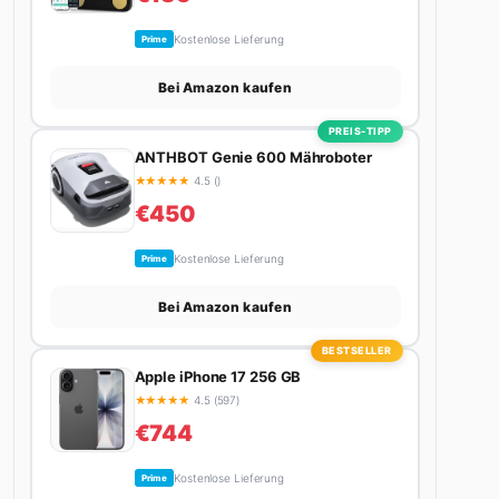
Kostenlose Lieferung
Prime
Bei Amazon kaufen
PREIS-TIPP
ANTHBOT Genie 600 Mähroboter
★
★
★
★
★
4.5 ()
€450
Kostenlose Lieferung
Prime
Bei Amazon kaufen
BESTSELLER
Apple iPhone 17 256 GB
★
★
★
★
★
4.5 (597)
€744
Kostenlose Lieferung
Prime