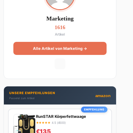
Marketing
1616
Artikel
Alle Artikel von Marketing →
UNSERE EMPFEHLUNGEN
amazon
Passend zum Artikel
EMPFEHLUNG
RunSTAR Körperfettwaage
★
★
★
★
★
4.5 (4500)
€135