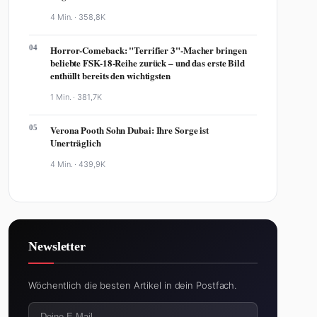
4 Min. ·
358,8K
04
Horror-Comeback: "Terrifier 3"-Macher bringen
beliebte FSK-18-Reihe zurück – und das erste Bild
enthüllt bereits den wichtigsten
1 Min. ·
381,7K
05
Verona Pooth Sohn Dubai: Ihre Sorge ist
Unerträglich
4 Min. ·
439,9K
Newsletter
Wöchentlich die besten Artikel in dein Postfach.