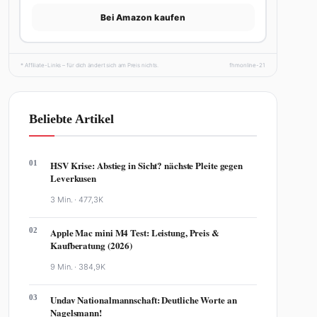
Bei Amazon kaufen
* Affiliate-Links – für dich ändert sich am Preis nichts.
fhmonline-21
Beliebte Artikel
01
HSV Krise: Abstieg in Sicht? nächste Pleite gegen
Leverkusen
3 Min. ·
477,3K
02
Apple Mac mini M4 Test: Leistung, Preis &
Kaufberatung (2026)
9 Min. ·
384,9K
03
Undav Nationalmannschaft: Deutliche Worte an
Nagelsmann!