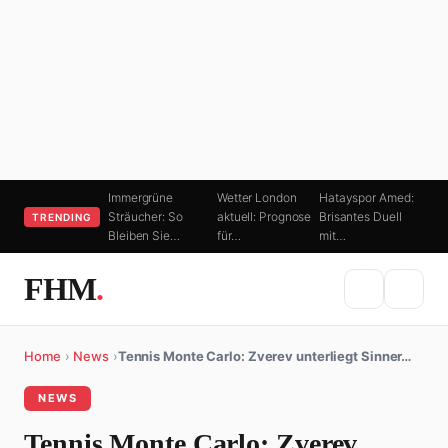
Immergrüne
Wetter London
Hatayspor Amed:
Sträucher: So
aktuell: Prognose
Brisantes Duell
TRENDING
Bleiben Sie…
für…
mit…
FHM
.
Home
›
News
›
Tennis Monte Carlo: Zverev unterliegt Sinner…
NEWS
Tennis Monte Carlo: Zverev