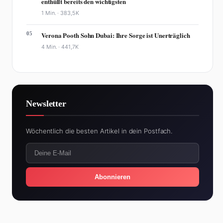
enthüllt bereits den wichtigsten
1 Min. ·
383,5K
05
Verona Pooth Sohn Dubai: Ihre Sorge ist Unerträglich
4 Min. ·
441,7K
Newsletter
Wöchentlich die besten Artikel in dein Postfach.
Abonnieren