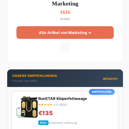
Marketing
1616
Artikel
Alle Artikel von Marketing →
UNSERE EMPFEHLUNGEN
amazon
Passend zum Artikel
EMPFEHLUNG
RunSTAR Körperfettwaage
★
★
★
★
★
4.5 (4500)
€135
Kostenlose Lieferung
Prime