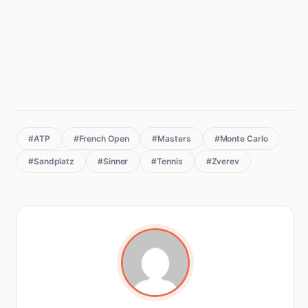
#ATP
#French Open
#Masters
#Monte Carlo
#Sandplatz
#Sinner
#Tennis
#Zverev