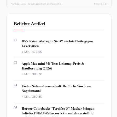
* Affiliate-Links – für dich ändert sich am Preis nichts.
fhmonline-21
Beliebte Artikel
01
HSV Krise: Abstieg in Sicht? nächste Pleite gegen
Leverkusen
3 Min. ·
479,4K
02
Apple Mac mini M4 Test: Leistung, Preis &
Kaufberatung (2026)
9 Min. ·
386,7K
03
Undav Nationalmannschaft: Deutliche Worte an
Nagelsmann!
4 Min. ·
360,5K
04
Horror-Comeback: "Terrifier 3"-Macher bringen
beliebte FSK-18-Reihe zurück – und das erste Bild