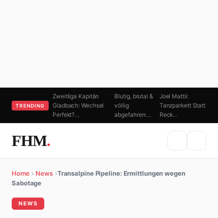
Zweitliga Kapitän
Blutig, brutal &
Joel Mattli:
Gladbach: Wechsel
völlig
Tanzparkett Statt
TRENDING
Perfekt?…
abgefahren:…
Reck…
FHM
.
Home
›
News
›
Transalpine Pipeline: Ermittlungen wegen
Sabotage
NEWS