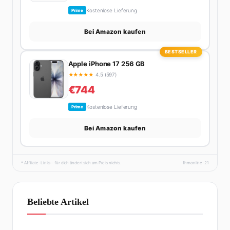
Kostenlose Lieferung
Prime
Bei Amazon kaufen
BESTSELLER
Apple iPhone 17 256 GB
★
★
★
★
★
4.5 (597)
€744
Kostenlose Lieferung
Prime
Bei Amazon kaufen
* Affiliate-Links – für dich ändert sich am Preis nichts.
fhmonline-21
Beliebte Artikel