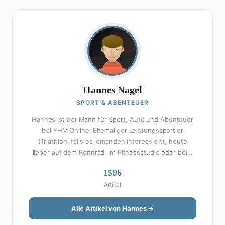
Hannes Nagel
SPORT & ABENTEUER
Hannes ist der Mann für Sport, Auto und Abenteuer
bei FHM Online. Ehemaliger Leistungssportler
(Triathlon, falls es jemanden interessiert), heute
lieber auf dem Rennrad, im Fitnessstudio oder beim
Kochen am Smoker. Sein Wissen über Sport ist
1596
enzyklopädisch: Egal ob Bundesliga-Analyse, Formel 1,
Artikel
UFC oder Olympia – Hannes liefert fundierte
Einschätzungen mit der Leidenschaft eines echten
Fans. Aber Sport ist nur die halbe Miete: Hannes ist
Alle Artikel von Hannes →
auch unser Auto-Experte. Vom Elektro-SUV bis zum