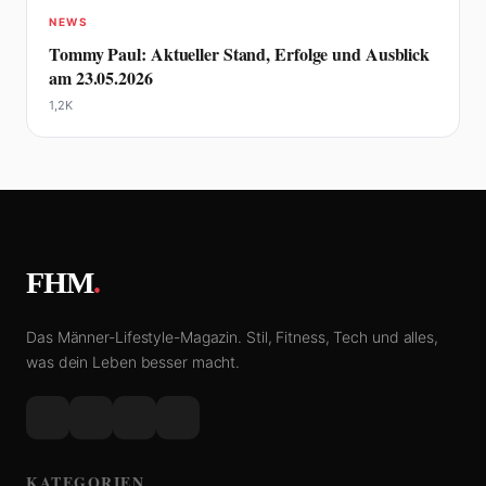
NEWS
Tommy Paul: Aktueller Stand, Erfolge und Ausblick
am 23.05.2026
1,2K
FHM
.
Das Männer-Lifestyle-Magazin. Stil, Fitness, Tech und alles,
was dein Leben besser macht.
KATEGORIEN