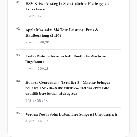
01
HSV Krise: Abstieg in Sicht? nächste Pleite gegen
Leverkusen
3 Min. ·
478,9K
02
Apple Mac mini M4 Test: Leistung, Preis &
Kaufberatung (2026)
9 Min. ·
386,3K
03
Undav Nationalmannschaft: Deutliche Worte an
Nagelsmann!
4 Min. ·
360,2K
04
Horror-Comeback: "Terrifier 3"-Macher bringen
beliebte FSK-18-Reihe zurück – und das erste Bild
enthüllt bereits den wichtigsten
1 Min. ·
383,1K
05
Verona Pooth Sohn Dubai: Ihre Sorge ist Unerträglich
4 Min. ·
441,3K