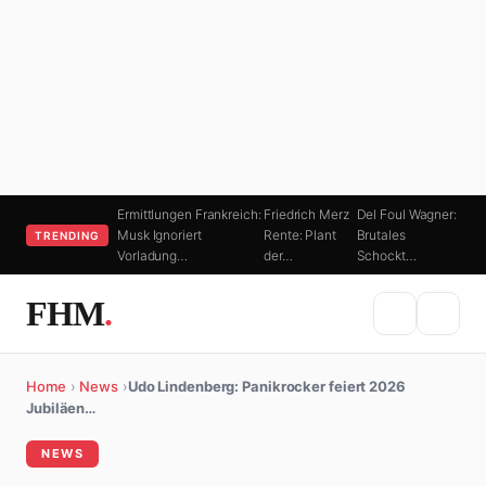
Ermittlungen Frankreich:
Friedrich Merz
Del Foul Wagner:
Musk Ignoriert
Rente: Plant
Brutales
TRENDING
Vorladung…
der…
Schockt…
FHM
.
Home
›
News
›
Udo Lindenberg: Panikrocker feiert 2026
Jubiläen…
NEWS