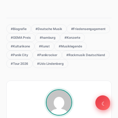
#Biografie
#Deutsche Musik
#Friedensengagement
#GEMA Preis
#hamburg
#Konzerte
#Kulturikone
#Kunst
#Musiklegende
#Panik City
#Panikrocker
#Rockmusik Deutschland
#Tour 2026
#Udo Lindenberg
☾
☾