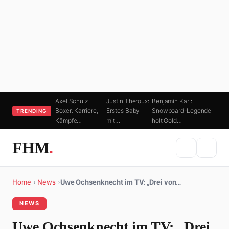
Axel Schulz
Justin Theroux:
Benjamin Karl:
Boxer: Karriere,
Erstes Baby
Snowboard-Legende
TRENDING
Kämpfe…
mit…
holt Gold…
FHM
.
Home
›
News
›
Uwe Ochsenknecht im TV: „Drei von…
NEWS
Uwe Ochsenknecht im TV: „Drei