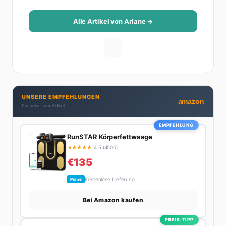
Reise-Tipps über Food-Trends bis hin zu
Beziehungsratgebern, die auch Männer gerne lesen.
Alle Artikel von Ariane →
Ihre Geheimwaffe: Sie weiß genau, was Frauen an
Männern wirklich cool finden – und was absolut gar
nicht geht. Privat ist Ariane begeisterte Yoga-
Praktizierende, Serien-Junkie (aktuell: alles auf
Netflix) und auf der ewigen Suche nach dem besten
Brunch-Spot der Stadt. Ihre Interior-Tipps basieren
UNSERE EMPFEHLUNGEN
auf echter Erfahrung – ihre Wohnung wurde schon
amazon
Passend zum Artikel
zweimal in Design-Blogs gefeatured.
EMPFEHLUNG
RunSTAR Körperfettwaage
★
★
★
★
★
4.5 (4500)
€135
Kostenlose Lieferung
Prime
Bei Amazon kaufen
PREIS-TIPP