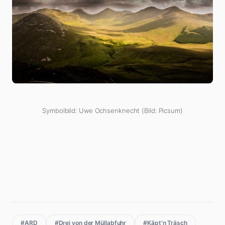
Symbolbild: Uwe Ochsenknecht (Bild: Picsum)
#ARD
#Drei von der Müllabfuhr
#Käpt'n Träsch