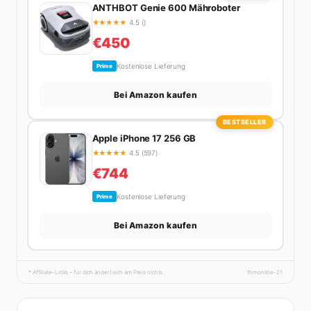
ANTHBOT Genie 600 Mähroboter
★
★
★
★
★
4.5 ()
€450
Kostenlose Lieferung
Prime
Bei Amazon kaufen
BESTSELLER
Apple iPhone 17 256 GB
★
★
★
★
★
4.5 (597)
€744
Kostenlose Lieferung
Prime
Bei Amazon kaufen
* Affiliate-Links – für dich ändert sich am Preis nichts.
fhmonline-21