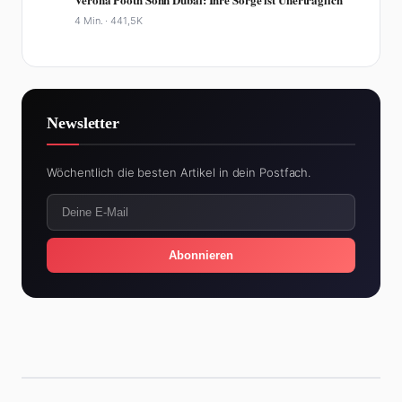
4 Min. ·
441,5K
Newsletter
Wöchentlich die besten Artikel in dein Postfach.
Abonnieren