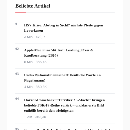
Beliebte Artikel
01
HSV Krise: Abstieg in Sicht? nächste Pleite gegen
Leverkusen
3 Min. ·
479,1K
02
Apple Mac mini M4 Test: Leistung, Preis &
Kaufberatung (2026)
9 Min. ·
386,4K
03
Undav Nationalmannschaft: Deutliche Worte an
Nagelsmann!
4 Min. ·
360,3K
04
Horror-Comeback: "Terrifier 3"-Macher bringen
beliebte FSK-18-Reihe zurück – und das erste Bild
enthüllt bereits den wichtigsten
1 Min. ·
383,3K
05
Verona Pooth Sohn Dubai: Ihre Sorge ist Unerträglich