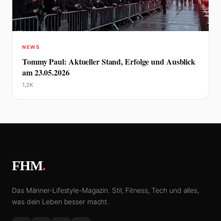
NEWS
Tommy Paul: Aktueller Stand, Erfolge und Ausblick
am 23.05.2026
1,2K
FHM
.
Das Männer-Lifestyle-Magazin. Stil, Fitness, Tech und alles,
was dein Leben besser macht.