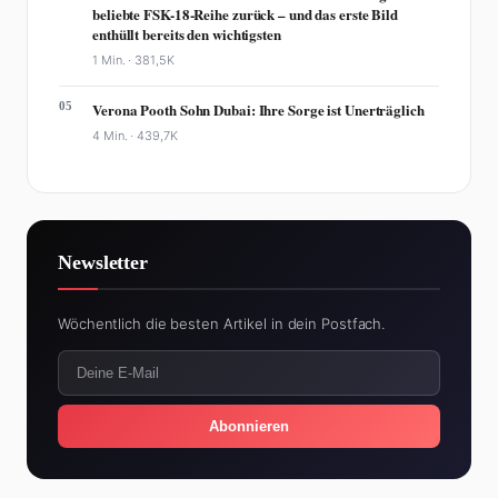
beliebte FSK-18-Reihe zurück – und das erste Bild
enthüllt bereits den wichtigsten
1 Min. ·
381,5K
05
Verona Pooth Sohn Dubai: Ihre Sorge ist Unerträglich
4 Min. ·
439,7K
Newsletter
Wöchentlich die besten Artikel in dein Postfach.
Abonnieren