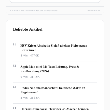
* Affiliate-Links – für dich ändert sich am Preis nichts.
fhmonline-21
Beliebte Artikel
01
HSV Krise: Abstieg in Sicht? nächste Pleite gegen
Leverkusen
3 Min. ·
477,0K
02
Apple Mac mini M4 Test: Leistung, Preis &
Kaufberatung (2026)
9 Min. ·
384,6K
03
Undav Nationalmannschaft: Deutliche Worte an
Nagelsmann!
4 Min. ·
358,6K
04
Horror-Comeback: "Terrifier 3"-Macher bringen