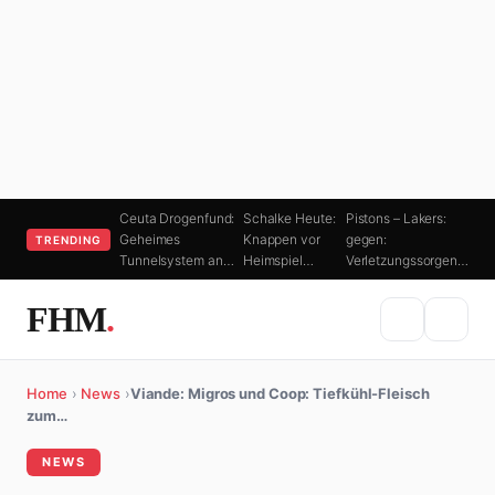
Ceuta Drogenfund:
Schalke Heute:
Pistons – Lakers:
Geheimes
Knappen vor
gegen:
TRENDING
Tunnelsystem an…
Heimspiel…
Verletzungssorgen…
FHM
.
Home
›
News
›
Viande: Migros und Coop: Tiefkühl-Fleisch
zum…
NEWS