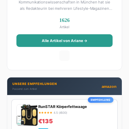
Kommunikationswissenschaften in München hat sie
als Redakteurin bei mehreren Lifestyle-Magazinen
gearbeitet, bevor sie zum FHM-Team gestoßen ist.
1626
Als Lifestyle-Redakteurin schreibt sie über alles, was
Artikel
das Leben schöner macht: von Interior Design und
Reise-Tipps über Food-Trends bis hin zu
Beziehungsratgebern, die auch Männer gerne lesen.
Alle Artikel von Ariane →
Ihre Geheimwaffe: Sie weiß genau, was Frauen an
Männern wirklich cool finden – und was absolut gar
nicht geht. Privat ist Ariane begeisterte Yoga-
Praktizierende, Serien-Junkie (aktuell: alles auf
Netflix) und auf der ewigen Suche nach dem besten
Brunch-Spot der Stadt. Ihre Interior-Tipps basieren
UNSERE EMPFEHLUNGEN
auf echter Erfahrung – ihre Wohnung wurde schon
amazon
Passend zum Artikel
zweimal in Design-Blogs gefeatured.
EMPFEHLUNG
RunSTAR Körperfettwaage
★
★
★
★
★
4.5 (4500)
€135