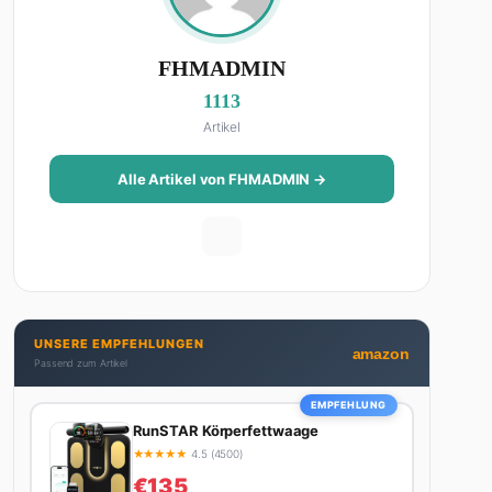
FHMADMIN
1113
Artikel
Alle Artikel von FHMADMIN →
UNSERE EMPFEHLUNGEN
amazon
Passend zum Artikel
EMPFEHLUNG
RunSTAR Körperfettwaage
★
★
★
★
★
4.5 (4500)
€135