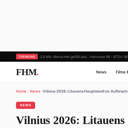
2,6 Mio. Menschen gefällt das…
Hannover 96 – BTSV: 9
TRENDING
FHM
.
News
Filme 
Home
›
News
›
Vilnius 2026: Litauens Hauptstadt im Aufbruc
NEWS
Vilnius 2026: Litauens