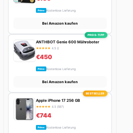
Kostenlose Lieferung
Prime
Bei Amazon kaufen
PREIS-TIPP
ANTHBOT Genie 600 Mähroboter
★
★
★
★
★
4.5 ()
€450
Kostenlose Lieferung
Prime
Bei Amazon kaufen
BESTSELLER
Apple iPhone 17 256 GB
★
★
★
★
★
4.5 (597)
€744
Kostenlose Lieferung
Prime