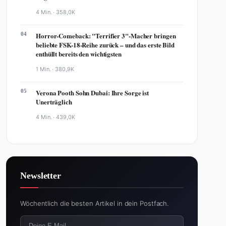
4 Min. ·
358,0K
04
Horror-Comeback: "Terrifier 3"-Macher bringen
beliebte FSK-18-Reihe zurück – und das erste Bild
enthüllt bereits den wichtigsten
1 Min. ·
380,9K
05
Verona Pooth Sohn Dubai: Ihre Sorge ist
Unerträglich
4 Min. ·
439,0K
Newsletter
Wöchentlich die besten Artikel in dein Postfach.