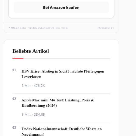
Bei Amazon kaufen
* Affiliate-Links – für dich ändert sich am Preis nichts.
fhmonline-21
Beliebte Artikel
01
HSV Krise: Abstieg in Sicht? nächste Pleite gegen
Leverkusen
3 Min. ·
476,2K
02
Apple Mac mini M4 Test: Leistung, Preis &
Kaufberatung (2026)
9 Min. ·
384,0K
03
Undav Nationalmannschaft: Deutliche Worte an
Nagelsmann!