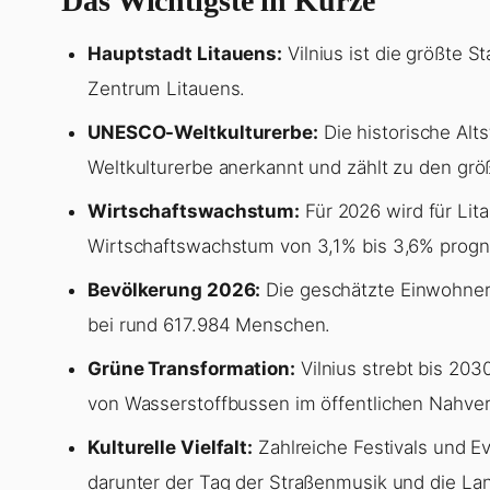
Das Wichtigste in Kürze
Hauptstadt Litauens:
Vilnius ist die größte St
Zentrum Litauens.
UNESCO-Weltkulturerbe:
Die historische Alt
Weltkulturerbe anerkannt und zählt zu den grö
Wirtschaftswachstum:
Für 2026 wird für Lit
Wirtschaftswachstum von 3,1% bis 3,6% progno
Bevölkerung 2026:
Die geschätzte Einwohnerz
bei rund 617.984 Menschen.
Grüne Transformation:
Vilnius strebt bis 203
von Wasserstoffbussen im öffentlichen Nahver
Kulturelle Vielfalt:
Zahlreiche Festivals und E
darunter der Tag der Straßenmusik und die L