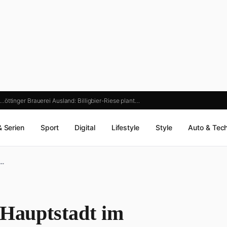
6…
öttinger Brauerei Ausland: Billigbier-Riese plant…
& Serien
Sport
Digital
Lifestyle
Style
Auto & Tec
h…
 Hauptstadt im