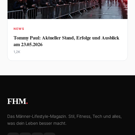
NEWS
Tommy Paul: Aktueller Stand, Erfolge und Ausblick
am 23.05.2026
1,2K
FHM
.
Das Männer-Lifestyle-Magazin. Stil, Fitness, Tech und alles,
was dein Leben besser macht.