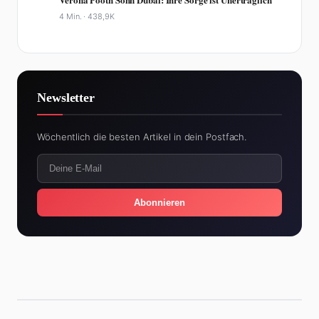
4 Min. ·
438,9K
Newsletter
Wöchentlich die besten Artikel in dein Postfach.
Abonnieren