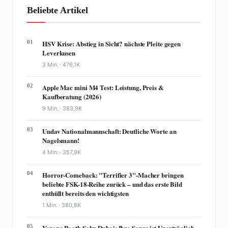
Beliebte Artikel
01
HSV Krise: Abstieg in Sicht? nächste Pleite gegen
Leverkusen
3 Min. ·
476,1K
02
Apple Mac mini M4 Test: Leistung, Preis &
Kaufberatung (2026)
9 Min. ·
383,9K
03
Undav Nationalmannschaft: Deutliche Worte an
Nagelsmann!
4 Min. ·
357,9K
04
Horror-Comeback: "Terrifier 3"-Macher bringen
beliebte FSK-18-Reihe zurück – und das erste Bild
enthüllt bereits den wichtigsten
1 Min. ·
380,8K
05
Verona Pooth Sohn Dubai: Ihre Sorge ist Unerträglich