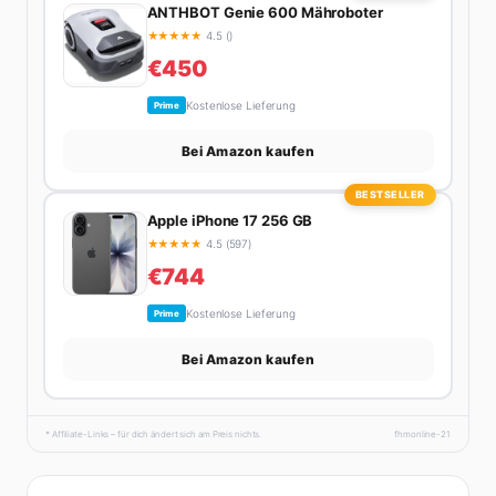
ANTHBOT Genie 600 Mähroboter
★
★
★
★
★
4.5 ()
€450
Kostenlose Lieferung
Prime
Bei Amazon kaufen
BESTSELLER
Apple iPhone 17 256 GB
★
★
★
★
★
4.5 (597)
€744
Kostenlose Lieferung
Prime
Bei Amazon kaufen
* Affiliate-Links – für dich ändert sich am Preis nichts.
fhmonline-21