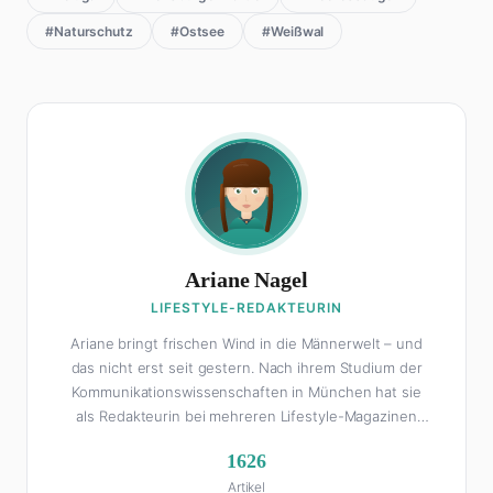
#Naturschutz
#Ostsee
#Weißwal
Ariane Nagel
LIFESTYLE-REDAKTEURIN
Ariane bringt frischen Wind in die Männerwelt – und
das nicht erst seit gestern. Nach ihrem Studium der
Kommunikationswissenschaften in München hat sie
als Redakteurin bei mehreren Lifestyle-Magazinen
gearbeitet, bevor sie zum FHM-Team gestoßen ist.
1626
Als Lifestyle-Redakteurin schreibt sie über alles, was
Artikel
das Leben schöner macht: von Interior Design und