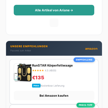
Reise-Tipps über Food-Trends bis hin zu
Beziehungsratgebern, die auch Männer gerne lesen.
Alle Artikel von Ariane →
Ihre Geheimwaffe: Sie weiß genau, was Frauen an
Männern wirklich cool finden – und was absolut gar
nicht geht. Privat ist Ariane begeisterte Yoga-
Praktizierende, Serien-Junkie (aktuell: alles auf
Netflix) und auf der ewigen Suche nach dem besten
Brunch-Spot der Stadt. Ihre Interior-Tipps basieren
UNSERE EMPFEHLUNGEN
auf echter Erfahrung – ihre Wohnung wurde schon
amazon
Passend zum Artikel
zweimal in Design-Blogs gefeatured.
EMPFEHLUNG
RunSTAR Körperfettwaage
★
★
★
★
★
4.5 (4500)
€135
Kostenlose Lieferung
Prime
Bei Amazon kaufen
PREIS-TIPP