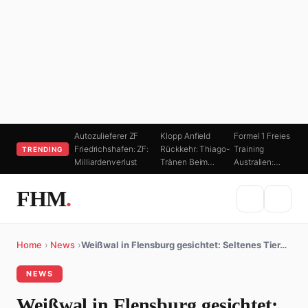
Autozulieferer ZF
Klopp Anfield
Formel 1 Freies
Friedrichshafen: ZF:
Rückkehr: Thiago-
Training
TRENDING
Milliardenverlust
Tränen Beim…
Australien:…
FHM
.
Home
›
News
›
Weißwal in Flensburg gesichtet: Seltenes Tier…
NEWS
Weißwal in Flensburg gesichtet: