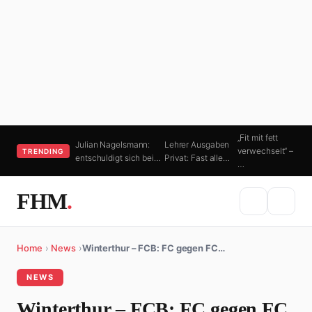
„Fit mit fett
Julian Nagelsmann:
Lehrer Ausgaben
verwechselt“ –
TRENDING
entschuldigt sich bei…
Privat: Fast alle…
…
FHM
.
Home
›
News
›
Winterthur – FCB: FC gegen FC…
NEWS
Winterthur – FCB: FC gegen FC