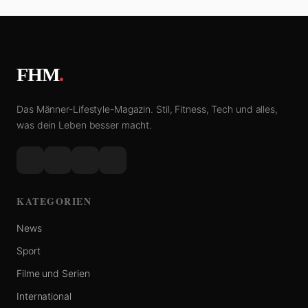
FHM
.
Das Männer-Lifestyle-Magazin. Stil, Fitness, Tech und alles,
was dein Leben besser macht.
KATEGORIEN
News
Sport
Filme und Serien
International