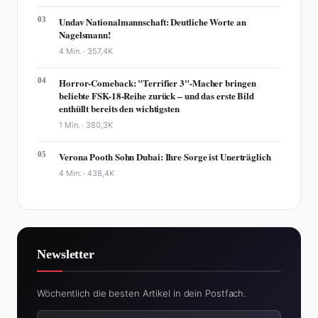
03
Undav Nationalmannschaft: Deutliche Worte an
Nagelsmann!
4 Min. ·
357,4K
04
Horror-Comeback: "Terrifier 3"-Macher bringen
beliebte FSK-18-Reihe zurück – und das erste Bild
enthüllt bereits den wichtigsten
1 Min. ·
380,3K
05
Verona Pooth Sohn Dubai: Ihre Sorge ist Unerträglich
4 Min. ·
438,4K
Newsletter
Wöchentlich die besten Artikel in dein Postfach.