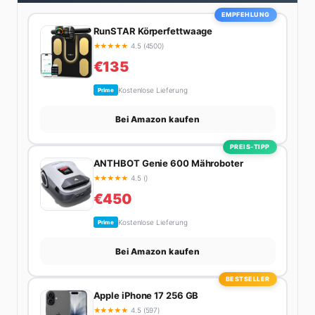
Wochenenden am liebsten in der Natur oder auf dem
EMPFEHLUNG
nächsten Flohmarkt.
RunSTAR Körperfettwaage
★
★
★
★
★
4.5 (4500)
€135
Kostenlose Lieferung
Prime
Bei Amazon kaufen
PREIS-TIPP
ANTHBOT Genie 600 Mähroboter
★
★
★
★
★
4.5 ()
€450
Kostenlose Lieferung
Prime
Bei Amazon kaufen
BESTSELLER
Apple iPhone 17 256 GB
★
★
★
★
★
4.5 (597)