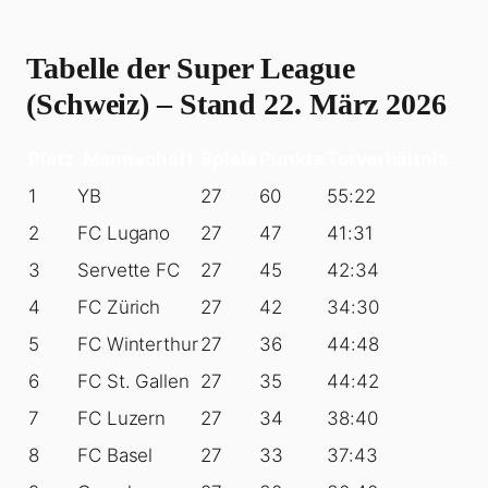
Tabelle der Super League
(Schweiz) – Stand 22. März 2026
Platz
Mannschaft
Spiele
Punkte
Torverhältnis
1
YB
27
60
55:22
2
FC Lugano
27
47
41:31
3
Servette FC
27
45
42:34
4
FC Zürich
27
42
34:30
5
FC Winterthur
27
36
44:48
6
FC St. Gallen
27
35
44:42
7
FC Luzern
27
34
38:40
8
FC Basel
27
33
37:43