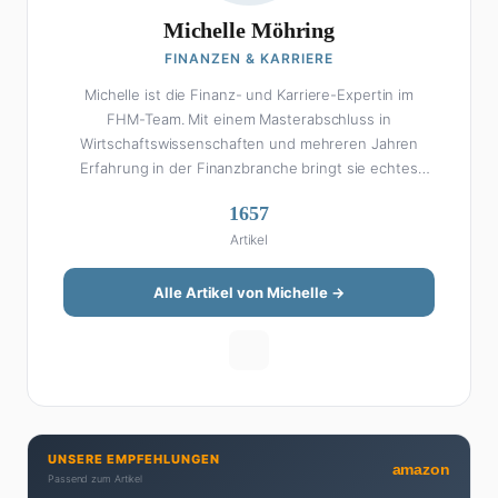
Michelle Möhring
FINANZEN & KARRIERE
Michelle ist die Finanz- und Karriere-Expertin im
FHM-Team. Mit einem Masterabschluss in
Wirtschaftswissenschaften und mehreren Jahren
Erfahrung in der Finanzbranche bringt sie echtes
Fachwissen in ihre Artikel ein. Aber keine Sorge: Bei
1657
Michelle klingt Altersvorsorge nicht wie eine
Artikel
Steuererklärung. Ihre Stärke liegt darin, komplexe
Finanzthemen so aufzubereiten, dass sie jeder
versteht – ohne Fachchinesisch, dafür mit konkreten
Alle Artikel von Michelle →
Tipps zum Umsetzen. Von ETF-Strategien über
Gehaltsverhandlungen bis hin zu Steuertricks:
Michelle hat den Durchblick und teilt ihn gerne.
Außerdem schreibt sie über Karriere-Themen,
Produktivitäts-Hacks und die Frage, wie man Job und
Privatleben unter einen Hut bekommt. Privat ist sie
UNSERE EMPFEHLUNGEN
bekennende Kaffee-Süchtige (3+ Tassen am Tag,
amazon
Passend zum Artikel
Minimum), Podcast-Hörerin und verbringt ihre