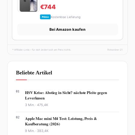
€744
Kostenlose Lieferung
Prime
Bei Amazon kaufen
* Affiliate-Links – für dich ändert sich am Preis nichts.
fhmonline-21
Beliebte Artikel
01
HSV Krise: Abstieg in Sicht? nächste Pleite gegen
Leverkusen
3 Min. ·
475,4K
02
Apple Mac mini M4 Test: Leistung, Preis &
Kaufberatung (2026)
9 Min. ·
383,4K