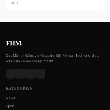
18,6K
FHM
.
Das Männer-Lifestyle-Magazin. Stil, Fitness, Tech und alles,
was dein Leben besser macht.
KATEGORIEN
News
Sport