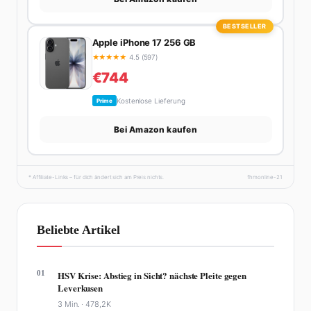
BESTSELLER
Apple iPhone 17 256 GB
★
★
★
★
★
4.5 (597)
€744
Kostenlose Lieferung
Prime
Bei Amazon kaufen
* Affiliate-Links – für dich ändert sich am Preis nichts.
fhmonline-21
Beliebte Artikel
01
HSV Krise: Abstieg in Sicht? nächste Pleite gegen
Leverkusen
3 Min. ·
478,2K