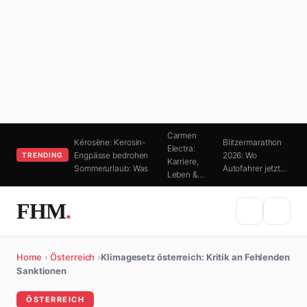
Carmen
Kérosène: Kerosin-
Blitzermarathon
Electra:
Engpässe bedrohen
2026: Wo
TRENDING
Karriere,
Sommerurlaub: Was
Autofahrer jetzt…
Leben &…
FHM
.
Home
›
Österreich
›
Klimagesetz österreich: Kritik an Fehlenden
Sanktionen
ÖSTERREICH