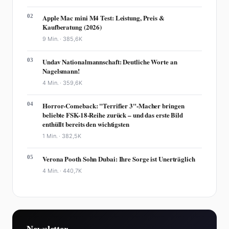
02
Apple Mac mini M4 Test: Leistung, Preis &
Kaufberatung (2026)
9 Min. ·
385,6K
03
Undav Nationalmannschaft: Deutliche Worte an
Nagelsmann!
4 Min. ·
359,6K
04
Horror-Comeback: "Terrifier 3"-Macher bringen
beliebte FSK-18-Reihe zurück – und das erste Bild
enthüllt bereits den wichtigsten
1 Min. ·
382,5K
05
Verona Pooth Sohn Dubai: Ihre Sorge ist Unerträglich
4 Min. ·
440,7K
Newsletter