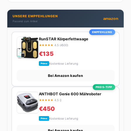
UNSERE EMPFEHLUNGEN
amazon
Passend zum Artikel
EMPFEHLUNG
RunSTAR Körperfettwaage
★
★
★
★
★
4.5 (4500)
€135
Kostenlose Lieferung
Prime
Bei Amazon kaufen
PREIS-TIPP
ANTHBOT Genie 600 Mähroboter
★
★
★
★
★
4.5 ()
€450
Kostenlose Lieferung
Prime
Bei Amazon kaufen