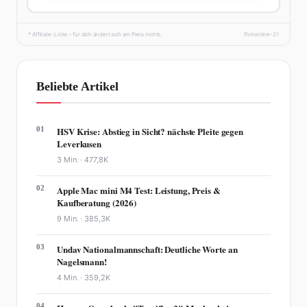
* Affiliate-Links – für dich ändert sich am Preis nichts.
fhmonline-21
Beliebte Artikel
01
HSV Krise: Abstieg in Sicht? nächste Pleite gegen
Leverkusen
3 Min. ·
477,8K
02
Apple Mac mini M4 Test: Leistung, Preis &
Kaufberatung (2026)
9 Min. ·
385,3K
03
Undav Nationalmannschaft: Deutliche Worte an
Nagelsmann!
4 Min. ·
359,2K
04