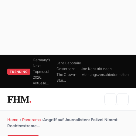
Germany’s
Jane Lapotaire
Next
Gestorben:
Joe Kent tritt nach
Topmodel
TRENDING
The Crown-
Meinungsverschiedenheiten
2026:
Star…
Aktuelle…
FHM
.
Home
›
Panorama
›
Angriff auf Journalisten: Polizei Nimmt
Rechtsextreme…