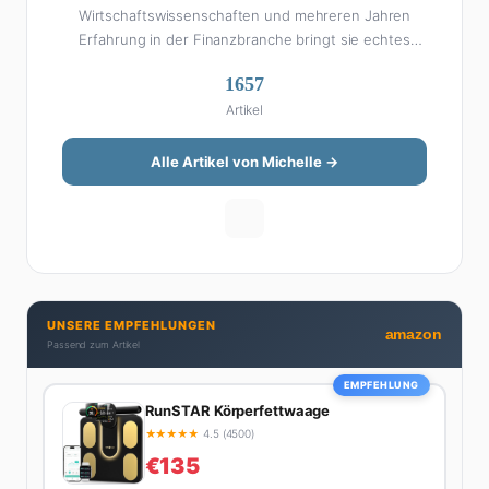
Wirtschaftswissenschaften und mehreren Jahren
Erfahrung in der Finanzbranche bringt sie echtes
Fachwissen in ihre Artikel ein. Aber keine Sorge: Bei
1657
Michelle klingt Altersvorsorge nicht wie eine
Artikel
Steuererklärung. Ihre Stärke liegt darin, komplexe
Finanzthemen so aufzubereiten, dass sie jeder
versteht – ohne Fachchinesisch, dafür mit konkreten
Alle Artikel von Michelle →
Tipps zum Umsetzen. Von ETF-Strategien über
Gehaltsverhandlungen bis hin zu Steuertricks:
Michelle hat den Durchblick und teilt ihn gerne.
Außerdem schreibt sie über Karriere-Themen,
Produktivitäts-Hacks und die Frage, wie man Job und
Privatleben unter einen Hut bekommt. Privat ist sie
UNSERE EMPFEHLUNGEN
bekennende Kaffee-Süchtige (3+ Tassen am Tag,
amazon
Passend zum Artikel
Minimum), Podcast-Hörerin und verbringt ihre
Wochenenden am liebsten in der Natur oder auf dem
EMPFEHLUNG
nächsten Flohmarkt.
RunSTAR Körperfettwaage
★
★
★
★
★
4.5 (4500)
€135