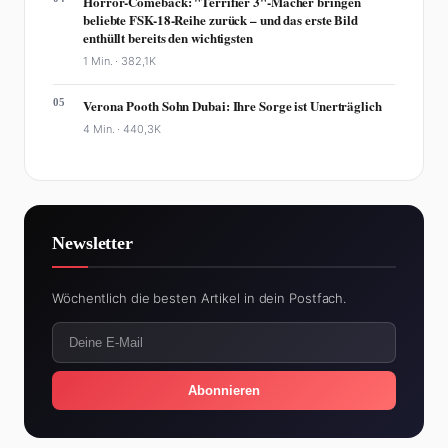
Horror-Comeback: "Terrifier 3"-Macher bringen
beliebte FSK-18-Reihe zurück – und das erste Bild
enthüllt bereits den wichtigsten
1 Min. ·
382,1K
05
Verona Pooth Sohn Dubai: Ihre Sorge ist Unerträglich
4 Min. ·
440,3K
Newsletter
Wöchentlich die besten Artikel in dein Postfach.
Abonnieren