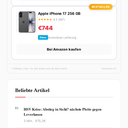
BESTSELLER
Apple iPhone 17 256 GB
★
★
★
★
★
4.5 (597)
€744
Kostenlose Lieferung
Prime
Bei Amazon kaufen
* Affiliate-Links – für dich ändert sich am Preis nichts.
fhmonline-21
Beliebte Artikel
01
HSV Krise: Abstieg in Sicht? nächste Pleite gegen
Leverkusen
3 Min. ·
475,3K