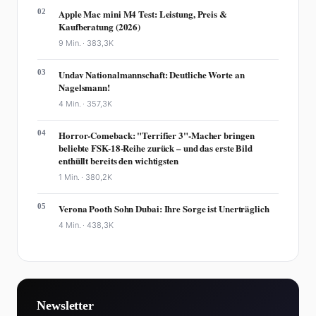
02
Apple Mac mini M4 Test: Leistung, Preis &
Kaufberatung (2026)
9 Min. ·
383,3K
03
Undav Nationalmannschaft: Deutliche Worte an
Nagelsmann!
4 Min. ·
357,3K
04
Horror-Comeback: "Terrifier 3"-Macher bringen
beliebte FSK-18-Reihe zurück – und das erste Bild
enthüllt bereits den wichtigsten
1 Min. ·
380,2K
05
Verona Pooth Sohn Dubai: Ihre Sorge ist Unerträglich
4 Min. ·
438,3K
Newsletter