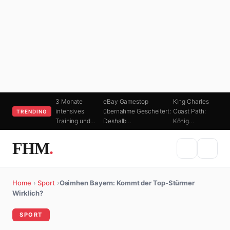
3 Monate
eBay Gamestop
King Charles
intensives
übernahme Gescheitert:
Coast Path:
TRENDING
Training und…
Deshalb…
König…
FHM
.
Home
›
Sport
›
Osimhen Bayern: Kommt der Top-Stürmer
Wirklich?
SPORT