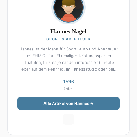
Hannes Nagel
SPORT & ABENTEUER
Hannes ist der Mann für Sport, Auto und Abenteuer
bei FHM Online. Ehemaliger Leistungssportler
(Triathlon, falls es jemanden interessiert), heute
lieber auf dem Rennrad, im Fitnessstudio oder beim
Kochen am Smoker. Sein Wissen über Sport ist
1596
enzyklopädisch: Egal ob Bundesliga-Analyse, Formel 1,
Artikel
UFC oder Olympia – Hannes liefert fundierte
Einschätzungen mit der Leidenschaft eines echten
Fans. Aber Sport ist nur die halbe Miete: Hannes ist
Alle Artikel von Hannes →
auch unser Auto-Experte. Vom Elektro-SUV bis zum
Oldtimer-Projekt hat er alles schon gefahren, zerlegt
oder beides. Seine Roadtrip-Guides und Grillrezepte
gehören zu den beliebtesten Artikeln auf der Seite.
Wenn Hannes mal nicht über Sport oder Autos