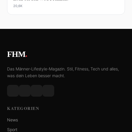
20,6K
FHM
.
Das Männer-Lifestyle-Magazin. Stil, Fitness, Tech und alles,
was dein Leben besser macht.
KATEGORIEN
News
Sport