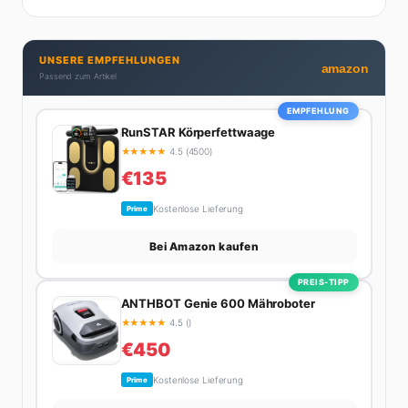
Menschenkenntnis und Online-Know-how macht
seine Artikel aus: direkt, unterhaltsam und immer nah
dran. Wenn Maik nicht gerade den heißesten Tratsch
UNSERE EMPFEHLUNGEN
aus der Promi-Welt aufspürt oder die besten
amazon
Passend zum Artikel
Lifestyle-Empfehlungen zusammenstellt, findet man
ihn beim Wandern in den Schweizer Alpen, am Grill
EMPFEHLUNG
mit Freunden oder auf der Suche nach dem
RunSTAR Körperfettwaage
perfekten Espresso. Sein Motto: Lieber einmal richtig
★
★
★
★
★
4.5 (4500)
als zehnmal halb.
€135
Kostenlose Lieferung
Prime
Bei Amazon kaufen
PREIS-TIPP
ANTHBOT Genie 600 Mähroboter
★
★
★
★
★
4.5 ()
€450
Kostenlose Lieferung
Prime