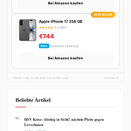
Bei Amazon kaufen
BESTSELLER
Apple iPhone 17 256 GB
★
★
★
★
★
4.5 (597)
€744
Kostenlose Lieferung
Prime
Bei Amazon kaufen
* Affiliate-Links – für dich ändert sich am Preis nichts.
fhmonline-21
Beliebte Artikel
01
HSV Krise: Abstieg in Sicht? nächste Pleite gegen
Leverkusen