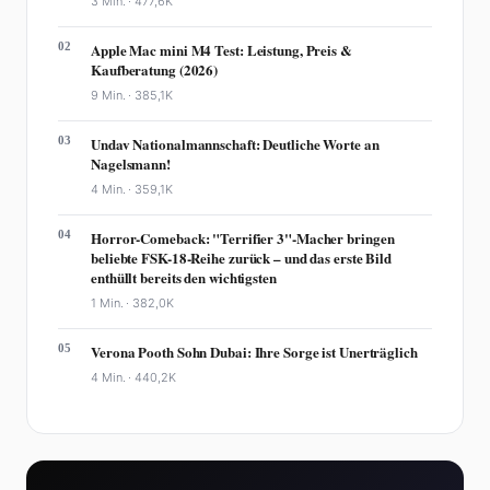
3 Min. ·
477,6K
02
Apple Mac mini M4 Test: Leistung, Preis &
Kaufberatung (2026)
9 Min. ·
385,1K
03
Undav Nationalmannschaft: Deutliche Worte an
Nagelsmann!
4 Min. ·
359,1K
04
Horror-Comeback: "Terrifier 3"-Macher bringen
beliebte FSK-18-Reihe zurück – und das erste Bild
enthüllt bereits den wichtigsten
1 Min. ·
382,0K
05
Verona Pooth Sohn Dubai: Ihre Sorge ist Unerträglich
4 Min. ·
440,2K