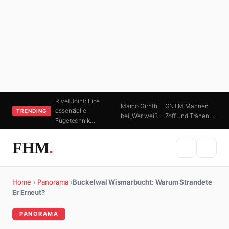
Rivet Joint: Eine
Marco Girnth
GNTM Männer:
essenzielle
TRENDING
bei „Wer weiß…
Zoff und Tränen…
Fügetechnik…
FHM
.
Home
›
Panorama
›
Buckelwal Wismarbucht: Warum Strandete
Er Erneut?
PANORAMA