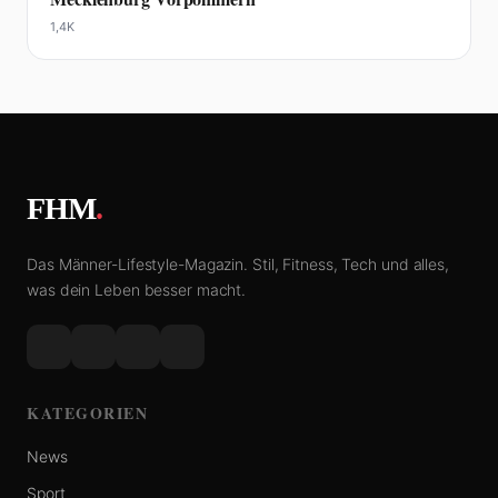
1,4K
FHM
.
Das Männer-Lifestyle-Magazin. Stil, Fitness, Tech und alles,
was dein Leben besser macht.
KATEGORIEN
News
Sport