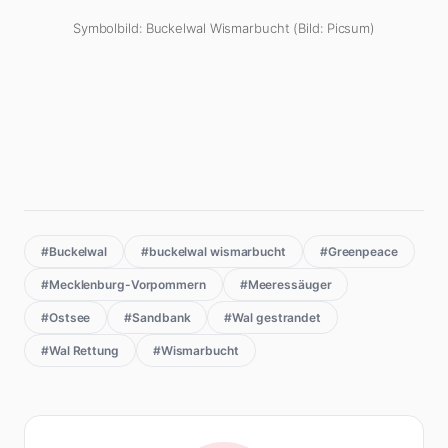
Symbolbild: Buckelwal Wismarbucht (Bild: Picsum)
#Buckelwal
#buckelwal wismarbucht
#Greenpeace
#Mecklenburg-Vorpommern
#Meeressäuger
#Ostsee
#Sandbank
#Wal gestrandet
#Wal Rettung
#Wismarbucht