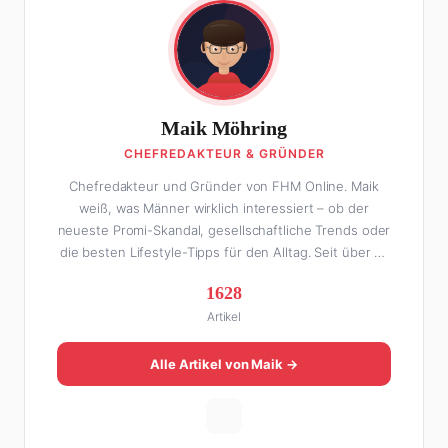
Maik Möhring
CHEFREDAKTEUR & GRÜNDER
Chefredakteur und Gründer von FHM Online. Maik
weiß, was Männer wirklich interessiert – ob der
neueste Promi-Skandal, gesellschaftliche Trends oder
die besten Lifestyle-Tipps für den Alltag. Seit über 10
Jahren macht er digitales Publishing und hat FHM
1628
Online zu einer der führenden Männer-Lifestyle-
Artikel
Plattformen im deutschsprachigen Raum aufgebaut.
Sein Weg dahin war alles andere als geradlinig: Die
eine Hälfte seines Lebens stand er in der
Alle Artikel von Maik →
Gastronomie – mit allem, was dazugehört. Die andere
Hälfte hat er sich tief in die Welt des SEO und
digitalen Contents vergraben. Diese Mischung aus