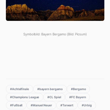
Symbolbild: Bayern Bergamo (Bild: Picsum)
#Achtelfinale
#bayern bergamo
#Bergamo
#Champions League
#CL Spiel
#FC Bayern
#Fußball
#Manuel Neuer
#Torwart
#Urbig