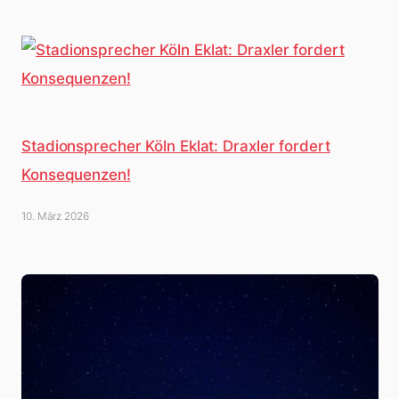
Stadionsprecher Köln Eklat: Draxler fordert
Konsequenzen!
10. März 2026