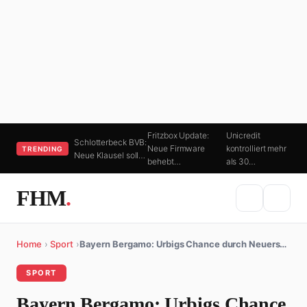
Fritzbox Update:
Unicredit
Schlotterbeck BVB:
Neue Firmware
kontrolliert mehr
TRENDING
Neue Klausel soll…
behebt…
als 30…
FHM
.
Home
›
Sport
›
Bayern Bergamo: Urbigs Chance durch Neuers…
SPORT
Bayern Bergamo: Urbigs Chance