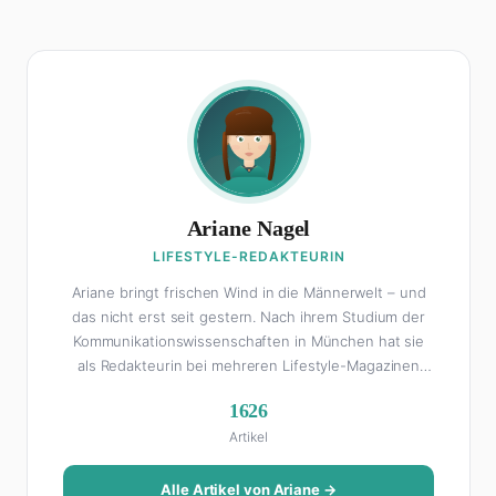
Ariane Nagel
LIFESTYLE-REDAKTEURIN
Ariane bringt frischen Wind in die Männerwelt – und
das nicht erst seit gestern. Nach ihrem Studium der
Kommunikationswissenschaften in München hat sie
als Redakteurin bei mehreren Lifestyle-Magazinen
gearbeitet, bevor sie zum FHM-Team gestoßen ist.
1626
Als Lifestyle-Redakteurin schreibt sie über alles, was
Artikel
das Leben schöner macht: von Interior Design und
Reise-Tipps über Food-Trends bis hin zu
Beziehungsratgebern, die auch Männer gerne lesen.
Alle Artikel von Ariane →