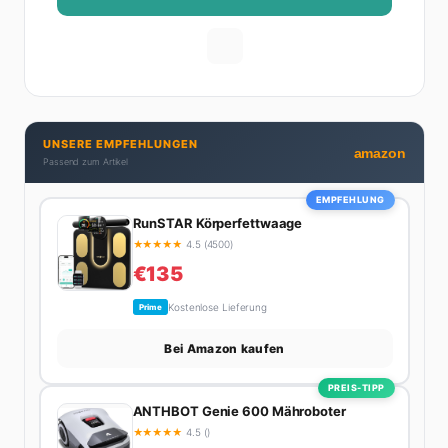
Ihre Geheimwaffe: Sie weiß genau, was Frauen an
Männern wirklich cool finden – und was absolut gar
nicht geht. Privat ist Ariane begeisterte Yoga-
Praktizierende, Serien-Junkie (aktuell: alles auf
Netflix) und auf der ewigen Suche nach dem besten
Brunch-Spot der Stadt. Ihre Interior-Tipps basieren
UNSERE EMPFEHLUNGEN
auf echter Erfahrung – ihre Wohnung wurde schon
amazon
Passend zum Artikel
zweimal in Design-Blogs gefeatured.
EMPFEHLUNG
RunSTAR Körperfettwaage
★
★
★
★
★
4.5 (4500)
€135
Kostenlose Lieferung
Prime
Bei Amazon kaufen
PREIS-TIPP
ANTHBOT Genie 600 Mähroboter
★
★
★
★
★
4.5 ()