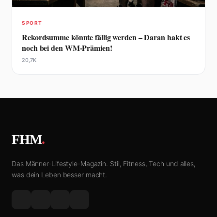
SPORT
Rekordsumme könnte fällig werden – Daran hakt es
noch bei den WM-Prämien!
20,7K
FHM
.
Das Männer-Lifestyle-Magazin. Stil, Fitness, Tech und alles,
was dein Leben besser macht.