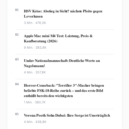
01
HSV Krise: Abstieg in Sicht? nächste Pleite gegen
Leverkusen
3 Min. ·
476,0K
02
Apple Mac mini M4 Test: Leistung, Preis &
Kaufberatung (2026)
9 Min. ·
383,8K
03
Undav Nationalmannschaft: Deutliche Worte an
Nagelsmann!
4 Min. ·
357,8K
04
Horror-Comeback: "Terrifier 3"-Macher bringen
beliebte FSK-18-Reihe zurück – und das erste Bild
enthüllt bereits den wichtigsten
1 Min. ·
380,7K
05
Verona Pooth Sohn Dubai: Ihre Sorge ist Unerträglich
4 Min. ·
438,8K