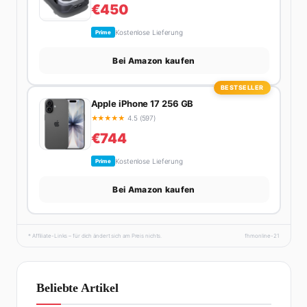
€450
Kostenlose Lieferung
Prime
Bei Amazon kaufen
BESTSELLER
Apple iPhone 17 256 GB
★
★
★
★
★
4.5 (597)
€744
Kostenlose Lieferung
Prime
Bei Amazon kaufen
* Affiliate-Links – für dich ändert sich am Preis nichts.
fhmonline-21
Beliebte Artikel