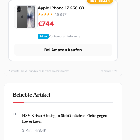
BESTSELLER
Apple iPhone 17 256 GB
★
★
★
★
★
4.5 (597)
€744
Kostenlose Lieferung
Prime
Bei Amazon kaufen
* Affiliate-Links – für dich ändert sich am Preis nichts.
fhmonline-21
Beliebte Artikel
01
HSV Krise: Abstieg in Sicht? nächste Pleite gegen
Leverkusen
3 Min. ·
478,4K