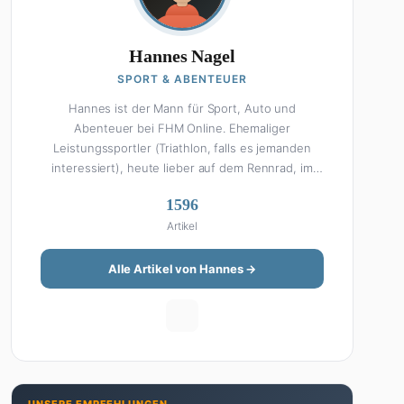
Hannes Nagel
SPORT & ABENTEUER
Hannes ist der Mann für Sport, Auto und
Abenteuer bei FHM Online. Ehemaliger
Leistungssportler (Triathlon, falls es jemanden
interessiert), heute lieber auf dem Rennrad, im
Fitnessstudio oder beim Kochen am Smoker. Sein
1596
Wissen über Sport ist enzyklopädisch: Egal ob
Artikel
Bundesliga-Analyse, Formel 1, UFC oder Olympia –
Hannes liefert fundierte Einschätzungen mit der
Leidenschaft eines echten Fans. Aber Sport ist
Alle Artikel von Hannes →
nur die halbe Miete: Hannes ist auch unser Auto-
Experte. Vom Elektro-SUV bis zum Oldtimer-
Projekt hat er alles schon gefahren, zerlegt oder
beides. Seine Roadtrip-Guides und Grillrezepte
gehören zu den beliebtesten Artikeln auf der
Seite. Wenn Hannes mal nicht über Sport oder