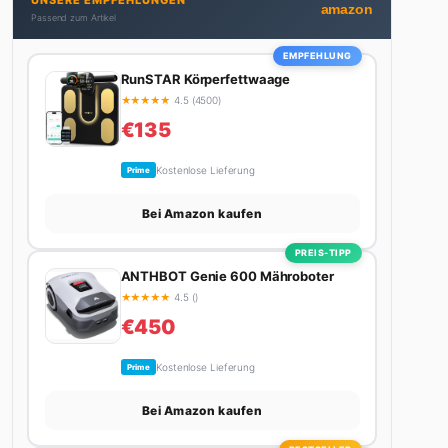
UNSERE EMPFEHLUNGEN
Autos schreibt, plant er den nächsten Abenteuer-
amazon
Passend zum Artikel
Trip – sei es ein Wochenende in den Bergen, eine
Motorradtour durch die Alpen oder der jährliche
EMPFEHLUNG
Campingtrip mit den Jungs. Sein Credo: Das Leben
RunSTAR Körperfettwaage
ist zu kurz für langweilige Wochenenden.
★
★
★
★
★
4.5 (4500)
€135
Kostenlose Lieferung
Prime
Bei Amazon kaufen
PREIS-TIPP
ANTHBOT Genie 600 Mähroboter
★
★
★
★
★
4.5 ()
€450
Kostenlose Lieferung
Prime
Bei Amazon kaufen