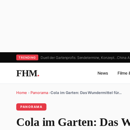
Duell der Gartenprofis: Sendetermine, Konzept…
China A
TRENDING
FHM
.
News
Filme 
Home
›
Panorama
›
Cola im Garten: Das Wundermittel für…
PANORAMA
Cola im Garten: Das W