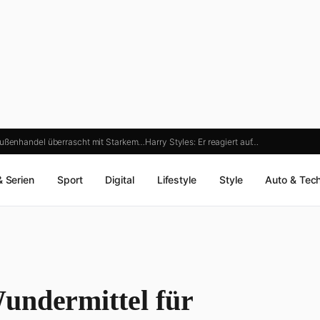
ußenhandel überrascht mit Starkem…
Harry Styles: Er reagiert auf…
& Serien
Sport
Digital
Lifestyle
Style
Auto & Tec
undermittel für