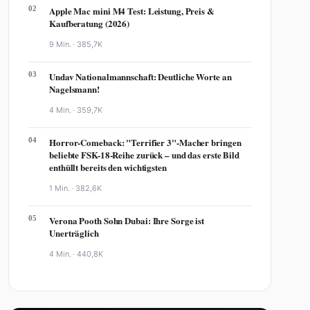
02
Apple Mac mini M4 Test: Leistung, Preis &
Kaufberatung (2026)
9 Min. ·
385,7K
03
Undav Nationalmannschaft: Deutliche Worte an
Nagelsmann!
4 Min. ·
359,7K
04
Horror-Comeback: "Terrifier 3"-Macher bringen
beliebte FSK-18-Reihe zurück – und das erste Bild
enthüllt bereits den wichtigsten
1 Min. ·
382,6K
05
Verona Pooth Sohn Dubai: Ihre Sorge ist
Unerträglich
4 Min. ·
440,8K